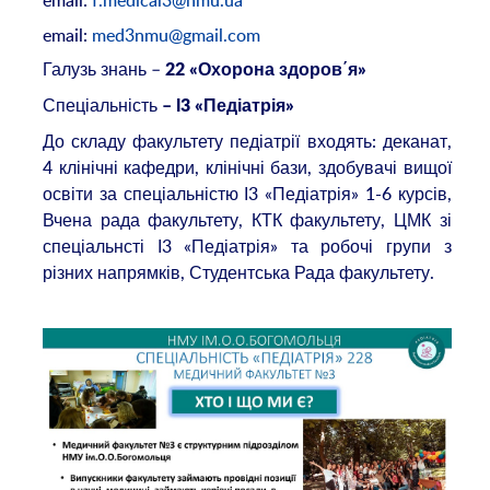
email:
f.medical3@nmu.ua
email:
med3nmu@gmail.com
Галузь знань –
22 «Охорона здоров΄я»
Спеціальність
– І3 «Педіатрія»
До складу факультету педіатрії входять: деканат,
4 клінічні кафедри, клінічні бази, здобувачі вищої
освіти за спеціальністю І3 «Педіатрія» 1-6 курсів,
Вчена рада факультету, КТК факультету, ЦМК зі
спеціальнсті І3 «Педіатрія» та робочі групи з
різних напрямків, Студентська Рада факультету.