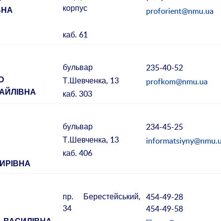
корпус
proforient@nmu.ua
ВНА
каб. 61
бульвар
235-40-52
Т.Шевченка, 13
profkom@nmu.ua
О
ХАЙЛІВНА
каб. 303
бульвар
234-45-25
Т.Шевченка, 13
informatsiyny@nmu.
каб. 406
ИРІВНА
пр. Берестейський,
454-49-28
34
454-49-58