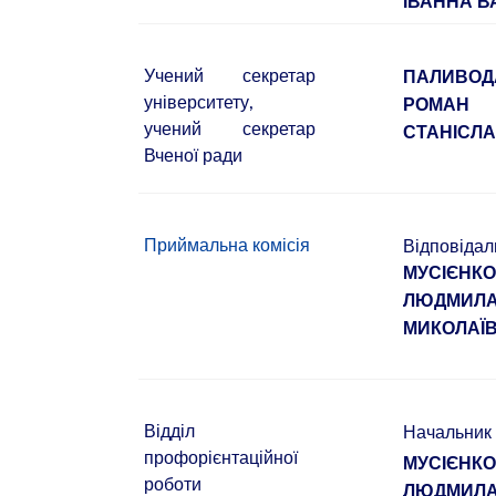
ІВАННА В
Учений секретар
ПАЛИВОД
університету,
РОМАН
учений секретар
СТАНІСЛ
Вченої ради
Приймальна комісія
Відповідал
МУСІЄНК
ЛЮДМИЛ
МИКОЛАЇ
Відділ
Начальник
профорієнтаційної
МУСІЄНК
роботи
ЛЮДМИЛ