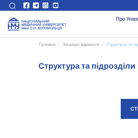
Про Унів
Головна
/
Загальні відомості
/
Структура та пі
Структура та підрозділи
СТ