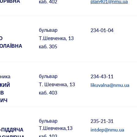
plan401@nmu.ua
каб. 402
ЮРІЇВНА
бульвар
234-01-04
Т.Шевченка, 13
О
каб. 305
ОЛАЇВНА
бульвар
234-43-11
ьника
Т. Шевченка, 13
likuvalna@nmu.ua
ЬКИЙ
каб. 403
АВ
ВИЧ
бульвар
235-21-31
Т.Шевченка,13
intdep@nmu.ua
-ПІДДЯЧА
каб. 103