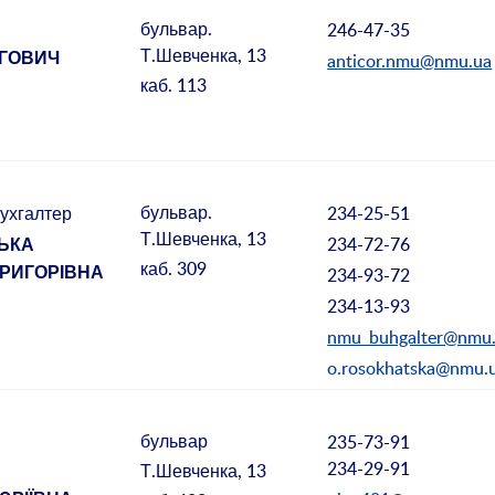
бульвар.
246-47-35
В
Т.Шевченка, 13
anticor.nmu@nmu.ua
ЕГОВИЧ
каб. 113
бульвар.
234-25-51
ухгалтер
Т.Шевченка, 13
234-72-76
ЬКА
каб. 309
234-93-72
РИГОРІВНА
234-13-93
nmu_buhgalter@nmu
o.rosokhatska@nmu.
бульвар
235-73-91
234-29-91
Т.Шевченка, 13