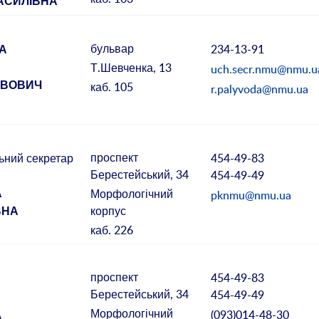
АСИЛІВНА
бульвар
234-13-91
А
Т.Шевченка, 13
uch.secr.nmu@nmu.u
каб. 105
АВОВИЧ
r.palyvoda@nmu.ua
проспект
454-49-83
ьний секретар
Берестейський, 34
454-49-49
О
Морфологічний
pknmu@nmu.ua
А
корпус
ВНА
каб. 226
проспект
454-49-83
Берестейський, 34
454-49-49
О
Морфологічний
(093)014-48-30
А