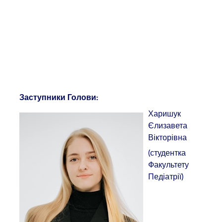
Заступник
и
Голови
:
Харишук
Єлизавета
Вікторівна
(студентка
Факультету
Педіатрії)