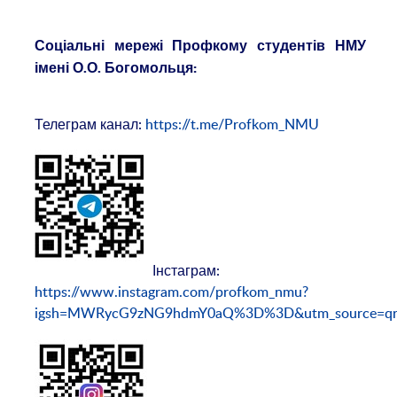
Соціальні мережі Профкому студентів НМУ
імені О.О. Богомольця:
Телеграм канал:
https://t.me/Profkom_NMU
Інстаграм:
https://www.instagram.com/profkom_nmu?
igsh=MWRycG9zNG9hdmY0aQ%3D%3D&utm_source=q