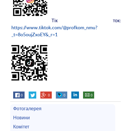
Тік ток:
https://www.tiktok.com/@profkom_nmu?
_t=8o5oujZxoEY&_r=1
0
0
0
0
Фотогалерея
Новини
Комітет