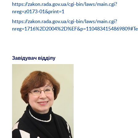
https://zakon.rada.gov.ua/cgi-bin/laws/main.cgi?
nreg=z0173-01&print=1
https://zakon.rada.gov.ua/cgi-bin/laws/main.cgi?
nreg=1716%2D2004%2D%EF&p=1104834154869809#Te
Завідувач відділу