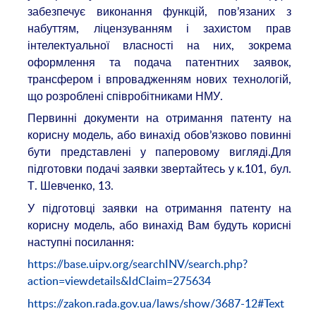
забезпечує виконання функцій, пов’язаних з
набуттям, ліцензуванням і захистом прав
інтелектуальної власності на них, зокрема
оформлення та подача патентних заявок,
трансфером і впровадженням нових технологій,
що розроблені співробітниками НМУ.
Первинні документи на отримання патенту на
корисну модель, або винахід обов’язково повинні
бути представлені у паперовому вигляді.Для
підготовки подачі заявки звертайтесь у к.101, бул.
Т. Шевченко, 13.
У підготовці заявки на отримання патенту на
корисну модель, або винахід Вам будуть корисні
наступні посилання:
https://base.uipv.org/searchINV/search.php?
action=viewdetails&IdClaim=275634
https://zakon.rada.gov.ua/laws/show/3687-12#Text