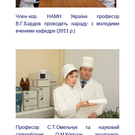
Член-кор. НАМН України професор
В.Г.Бардов проводить нараду з молодими
вченими кафедри (2011 р.)
Професор С.Т.Омельчук та науковий
співробітник О.М.Коршун аналізують