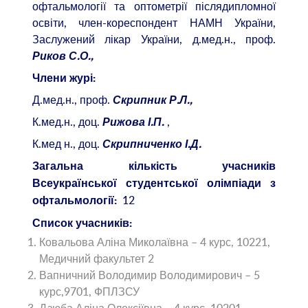
офтальмології та оптометрії післядипломної
освіти, член-кореспондент НАМН України,
Заслужений лікар України, д.мед.н., проф.
Риков С.О.,
Члени журі:
Д.мед.н., проф.
Скрипник Р.Л.,
К.мед.н., доц.
,
Рижова І.П.
К.мед н., доц.
Скрипниченко І.Д.
Загальна кількість учасників
Всеукраїнської студентської олімпіади з
12
офтальмології:
Список учасників:
Ковальова Аліна Миколаївна – 4 курс, 10221,
Медичний факультет 2
Вапничний Володимир Володимирович – 5
курс,9701, ФПЛЗСУ