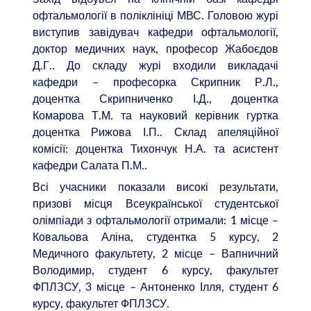
офтальмології в поліклініці МВС. Головою журі
виступив завідувач кафедри офтальмології,
доктор медичних наук, професор Жабоєдов
Д.Г.. До складу журі входили викладачі
кафедри – професорка Скрипник Р.Л.,
доцентка Скрипниченко І.Д., доцентка
Комарова Т.М. та науковий керівник гуртка
доцентка Рижова І.П.. Склад апеляційної
комісії: доцентка Тихончук Н.А. та асистент
кафедри Салата П.М..
Всі учасники показали високі результати,
призові місця Всеукраїнської студентської
олімпіади з офтальмології отримали: 1 місце –
Ковальова Аліна, студентка 5 курсу, 2
Медичного факультету, 2 місце – Вапничний
Володимир, студент 6 курсу, факультет
ФПЛЗСУ, 3 місце – Антоненко Ілля, студент 6
курсу, факультет ФПЛЗСУ.