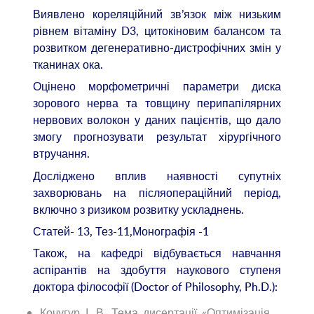
Виявлено кореляційний зв’язок між низьким
рівнем вітаміну D3, цитокіновим балансом та
розвитком дегенеративно-дистрофічних змін у
тканинах ока.
Оцінено морфометричні параметри диска
зорового нерва та товщину перипапілярних
нервових волокон у даних пацієнтів, що дало
змогу прогнозувати результат хірургічного
втручання.
Досліджено вплив наявності супутніх
захворювань на післяопераційний період,
включно з ризиком розвитку ускладнень.
Статей- 13, Тез-11,Монографія -1
Також, на кафедрі відбувається навчання
аспірантів на здобуття наукового ступеня
доктора філософії (Doctor of Philosophy, Ph.D.):
Кочугур І. В. Тема дисертації «Оптимізація