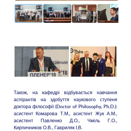
Також, на кафедрі відбувається навчання
аспірантів на здобуття наукового ступеня
доктора філософії (Doctor of Philosophy, Ph.D.):
асистент Комарова Т.М., асистент Жук А.М.,
асистент Павленко Д.О., Чміль Г.О.,
Кирпичников О.В., Гавриляк І.В.