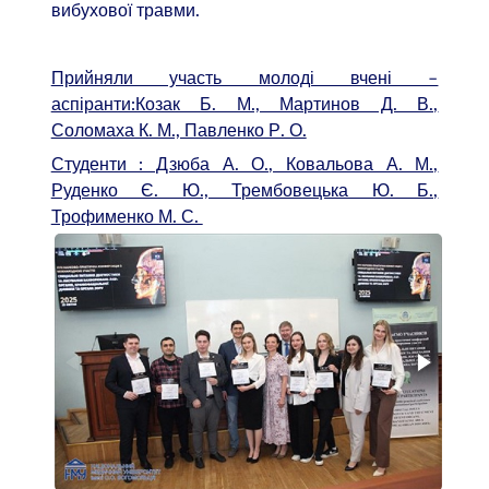
вибухової травми.
Прийняли участь молоді вчені –
аспіранти:Козак Б. М., Мартинов Д. В.,
Соломаха К. М., Павленко Р. О.
Студенти : Дзюба А. О., Ковальова А. М.,
Руденко Є. Ю., Трембовецька Ю. Б.,
Трофименко М. С.