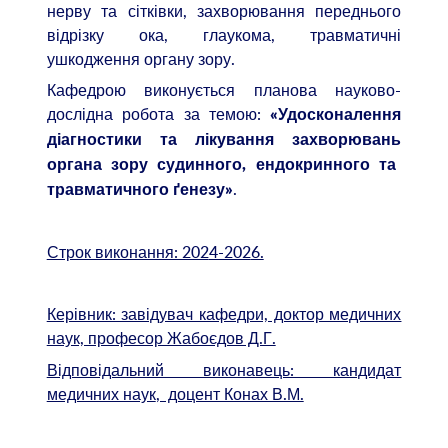
нерву та сітківки, захворювання переднього
відрізку ока, глаукома, травматичні
ушкодження органу зору.
Кафедрою виконується планова науково-
дослідна робота за темою:
«Удосконалення
діагностики та лікування захворювань
органа зору
судинного
,
ендокринного
та
.
травматичного
ґенезу»
Строк виконання: 202
4-202
6.
Керівник: завідувач кафедри, доктор медичних
наук, професор Жабоєдов Д.Г.
Відповідальний виконавець: кандидат
медичних наук
, доцент Конах В.М.