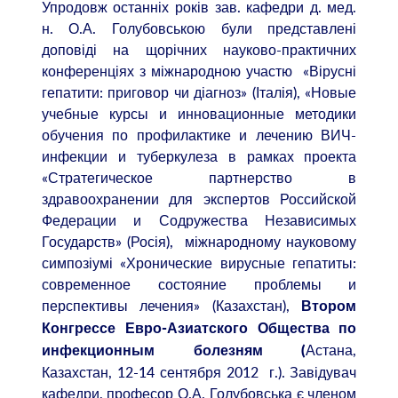
Упродовж останніх років зав. кафедри д. мед.
н. О.А. Голубовською були представлені
доповіді на щорічних науково-практичних
конференціях з міжнародною участю «Вірусні
гепатити: приговор чи діагноз» (Італія), «Новые
учебные курсы и инновационные методики
обучения по профилактике и лечению ВИЧ-
инфекции и туберкулеза в рамках проекта
«Стратегическое партнерство в
здравоохранении для экспертов Российской
Федерации и Содружества Независимых
Государств» (Росія), міжнародному науковому
симпозіумі «Хронические вирусные гепатиты:
современное состояние проблемы и
перспективы лечения» (Казахстан),
Втором
Конгрессе Евро-Азиатского Общества по
Астана,
инфекционным болезням
(
Казахстан, 12-14 сентября 2012 г.). Завідувач
кафедри, професор О.А. Голубовська є членом