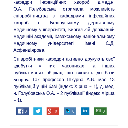
кафедри інфекційних хвороб д.мед.н.
О.А. Голубовська отримала можливість
співробітництва з кафедрами інфекційних
хвороб в Білоруському державному
медичному університеті, Киргизькій державній
медичній академії, Казахському національному
медичному університеті імені С.Д.
Асфендіярова.
Співробітники кафедри активно друкують свої
здобутки у тих часописах та інших
публікативних збірках, що входять до бази
Scopus. Так професор Шкурба А.В. має 13
публікацій у цій базі (індекс Хірша – 1), д. мед.
н. Голубовська О.А. – 2 публікації (індекс Хірша
– 1).
0
0
0
0