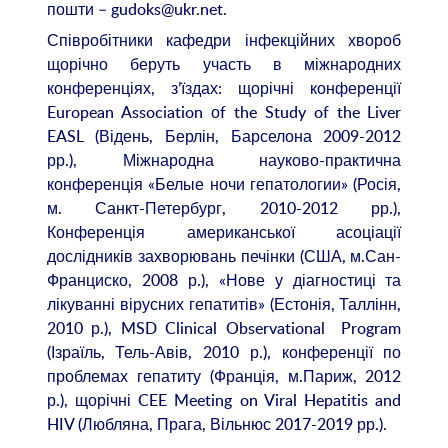
пошти – gudoks@ukr.net.
Співробітники кафедри інфекційних хвороб
щорічно беруть участь в міжнародних
конференціях, з’їздах: щорічні конференції
European Association оf the Study of the Liver
EASL (Відень, Берлін, Барселона 2009-2012
рр.), Міжнародна науково-практична
конференція «Белые ночи гепатологии» (Росія,
м. Санкт-Петербург, 2010-2012 рр.),
Конференція американської асоціації
дослідників захворювань печінки (США, м.Сан-
Франциско, 2008 р.), «Нове у діагностиці та
лікуванні вірусних гепатитів» (Естонія, Таллінн,
2010 р.), MSD Clinical Observational Program
(Ізраїль, Тель-Авів, 2010 р.), конференції по
проблемах гепатиту (Франція, м.Париж, 2012
р.), щорічні CEE Meeting on Viral Hepatitis and
HIV (Любляна, Прага, Вільнюс 2017-2019 рр.).