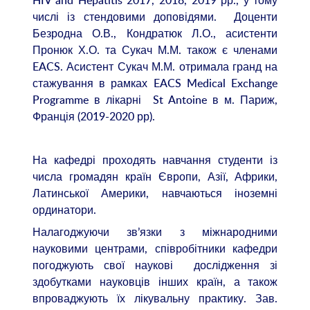
HIV and Hepatitis 2017, 2018, 2019 рр., у тому
числі із стендовими доповідями. Доценти
Безродна О.В., Кондратюк Л.О., асистенти
Пронюк Х.О. та Сукач М.М. також є членами
EACS. Асистент Сукач М.М. отримала гранд на
стажування в рамках EACS Medical Exchange
Programme в лікарні St Antoine в м. Париж,
Франція (2019-2020 рр).
На кафедрі проходять навчання студенти із
числа громадян країн Європи, Азії, Африки,
Латинської Америки, навчаються іноземні
ординатори.
Налагоджуючи зв’язки з міжнародними
науковими центрами, співробітники кафедри
погоджують свої наукові дослідження зі
здобутками науковців інших країн, а також
впроваджують їх лікувальну практику. Зав.