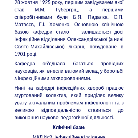
28 жовтня 1925 року, першим завідувачем якої
став М.М. Губергріц, а першими
співробітниками були Б.Я. Падалка, О.П.
Матвєєв, Г.І. Хоменко. Основною клінічною
базою кафедри стало і залишається досі
інфекційне відділення Олександрівської (а нині
Свято-Михайлівської) лікарні, побудоване в
1901 році.
Кафедра об’єднала багатьох провідних
науковців, які внесли вагомий вклад у боротьбі
з інфекційними захворюваннями.
Нині на кафедрі інфекційних хвороб працює
згуртований колектив, який приділяє велику
увагу актуальним проблемам інфектології та з
великою відповідальністю ставиться до
виконання науково-педагогічної діяльності.
Клінічні бази:
МКЛ №9, інфекційне відділення