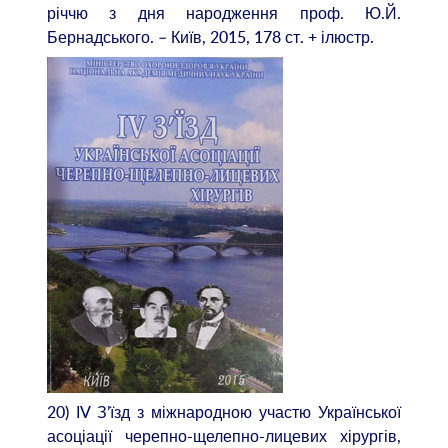
річчю з дня народження проф. Ю.Й.
Бернадського. – Київ, 2015, 178 ст. + ілюстр.
20) ІV З’їзд з міжнародною участю Української
асоціації черепно-щелепно-лицевих хірургів,