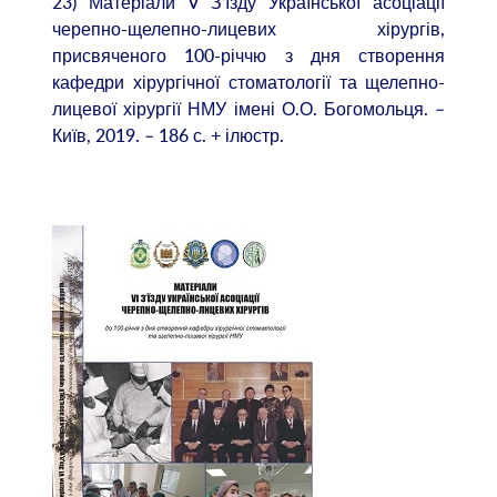
23) Матеріали V З’їзду Української асоціації
черепно-щелепно-лицевих хірургів,
присвяченого 100-річчю з дня створення
кафедри хірургічної стоматології та щелепно-
лицевої хірургії НМУ імені О.О. Богомольця. –
Київ, 2019. – 186 с. + ілюстр.