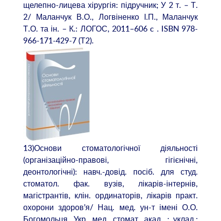
щелепно-лицева хірургія: підручник; У 2 т. – Т.
2/ Маланчук В.О., Логвіненко І.П., Маланчук
Т.О. та ін. – К.: ЛОГОС, 2011–606 c . ISBN 978-
966-171-429-7 (Т2).
13)Основи стоматологічної діяльності
(організаційно-правові, гігієнічні,
деонтологічні): навч.-довід. посіб. для студ.
стоматол. фак. вузів, лікарів-інтернів,
магістрантів, клін. ординаторів, лікарів практ.
охорони здоров’я/ Нац. мед. ун-т імені О.О.
Богомольця, Укр. мед. стомат. акад. ; уклад.: