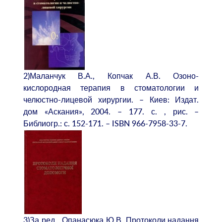
2)Маланчук В.А., Копчак А.В. Озоно-
кислородная терапия в стоматологии и
челюстно-лицевой хирургии. – Киев: Издат.
дом «Аскания», 2004. – 177. с. , рис. –
Библиогр.: с. 152-171. – ISBN 966-7958-33-7.
3)За ред . Опанасюка Ю.В. Протоколи надання