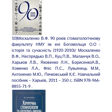
10)Москаленко В.Ф. 90 років стоматологічному
факультету НМУ ім ені Богомольця О.О :
історія та сучасність (1920-2010)/ Москаленко
В.Ф., Неспрядько В.П., Куц П.В., Маланчук В.О.,
Харьков Л.В., Яковенко Л.Н., БорисенкоА.В.,
Хоменко Л.А., Фліс П.С., Лукьянець М.М.,
Антоненко М.Ю., Печковський К.Є. Навчальний
посібник – Харьків, 2011 – 350 с. ISBN 978-966-
8855-71-9 .