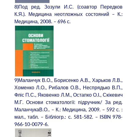
8)Под ред. Зозули И.С. (соавтор Передков
К.Я.). Медицина неотложных состояний – К.:
Медицина, 2008. – 696 с.
9)Маланчук В.О., Борисенко А.В., Харьков Л.В.,
Хоменко Л.О., Рибалов О.В., Неспрядько В.П.,
Фліс П.С., Яковенко Л.М., Остапко О.І., Скікевич
М.Г. Основи стоматології: підручник/ За ред.
МаланчукаВ.О.. – К.: Медицина, 2009. – 592 с. :
мал., табл. – Бібліогр.: с. 581-582. – ISBN 978-
966-10-0079-6.