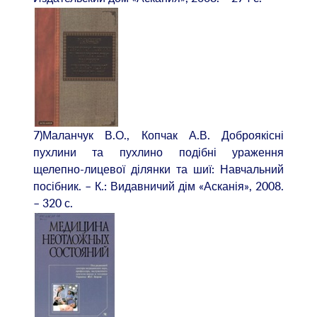
7)Маланчук В.О., Копчак А.В. Доброякісні
пухлини та пухлино подібні ураження
щелепно-лицевої ділянки та шиї: Навчальний
посібник. – К.: Видавничий дім «Асканія», 2008.
– 320 с.