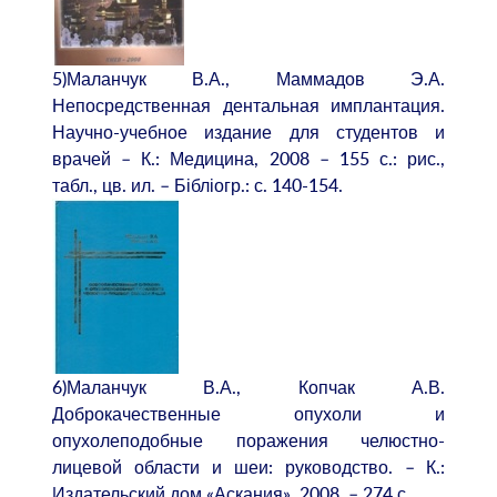
5)Маланчук В.А., Маммадов Э.А.
Непосредственная дентальная имплантация.
Научно-учебное издание для студентов и
врачей – К.: Медицина, 2008 – 155 с.: рис.,
табл., цв. ил. – Бібліогр.: с. 140-154.
6)Маланчук В.А., Копчак А.В.
Доброкачественные опухоли и
опухолеподобные поражения челюстно-
лицевой области и шеи: руководство. – К.:
Издательский дом «Аскания», 2008. – 274 с.