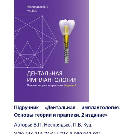
Підручник «Дентальная имплантология.
Основы теории и практики.
2 издание»
Авторы: В.П. Неспрядько, П.В. Куц.
УДК: 616.314-76:616.716.8-089.843-031