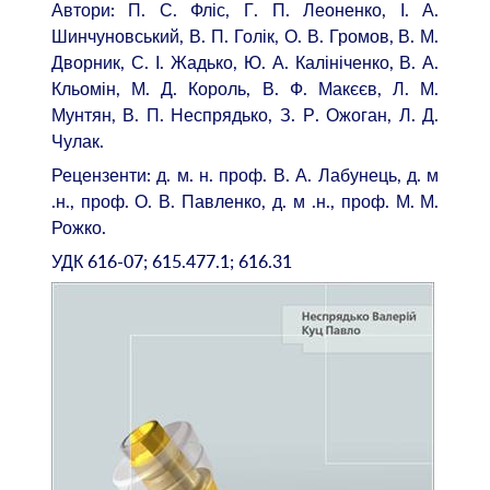
Автори: П. С. Фліс, Г. П. Леоненко, І. А.
Шинчуновський, В. П. Голік, О. В. Громов, В. М.
Дворник, С. І. Жадько, Ю. А. Калініченко, В. А.
Кльомін, М. Д. Король, В. Ф. Макєєв, Л. М.
Мунтян, В. П. Неспрядько, З. Р. Ожоган, Л. Д.
Чулак.
Рецензенти: д. м. н. проф. В. А. Лабунець, д. м
.н., проф. О. В. Павленко, д. м .н., проф. М. М.
Рожко.
УДК 616-07; 615.477.1; 616.31