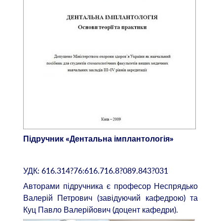
Підручник «Дентальна імплантологія»
УДК: 616.314?76:616.716.8?089.843?031
Авторами підручника є професор Неспрядько
Валерій Петрович (завідуючий кафедрою) та
Куц Павло Валерійович (доцент кафедри).