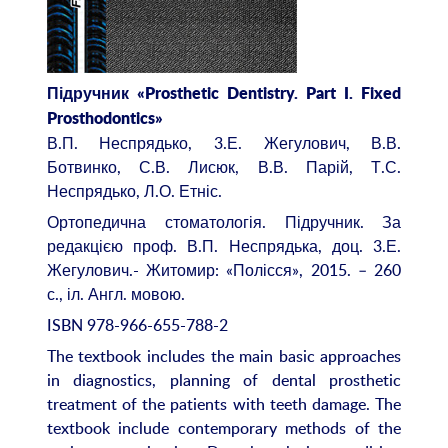
Підручник «Prosthetic Dentistry. Part I. Fixed
Prosthodontics»
В.П. Неспрядько, 3.Е. Жегулович, В.В.
Ботвинко, С.В. Лисюк, В.В. Парій, Т.С.
Неспрядько, Л.О. Етніс.
Ортопедична стоматологія. Підручник. За
редакцією проф. В.П. Неспрядька, доц. 3.Е.
Жегулович.- Житомир: «Полісся», 2015. – 260
с., іл. Англ. мовою.
ISBN 978-966-655-788-2
The textbook includes the main basic approaches
in diagnostics, planning of dental prosthetic
treatment of the patients with teeth damage. The
textbook include contemporary methods of the