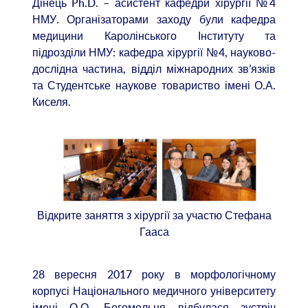
Дінець Ph.D. – асистент кафедри хірургії №4
НМУ. Організаторами заходу були кафедра
медицини Каролінського Інституту та
підрозділи НМУ: кафедра хірургії №4, науково-
дослідна частина, відділ міжнародних зв’язків
та Студентське наукове товариство імені О.А.
Киселя.
Відкрите заняття з хірургії за участю Стефана
Гааса
28 вересня 2017 року в морфологічному
корпусі Національного медичного університету
імені О.О. Богомольця відбулася зустріч