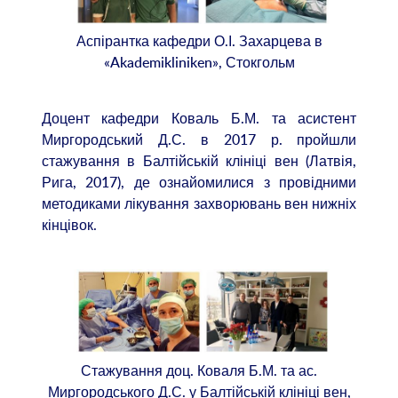
Аспірантка кафедри О.І. Захарцева в
«Akademikliniken», Стокгольм
Доцент кафедри Коваль Б.М. та асистент
Миргородський Д.С. в 2017 р. пройшли
стажування в Балтійській клініці вен (Латвія,
Рига, 2017), де ознайомилися з провідними
методиками лікування захворювань вен нижніх
кінцівок.
Стажування доц. Коваля Б.М. та ас.
Миргородського Д.С. у Балтійській клініці вен,