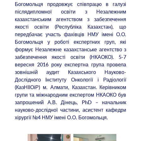
Богомольця продовжує співпрацю в галузі
післядипломної освіти з Незалежним
казахстанським агентством з забезпечення
якості освіти (Республіка Казахстан), що
передбачає участь фахівців НМУ імені О.О.
Богомольця у роботі експертних груп, які
формує Незалежне казахстанське агентство з
забезпечення якості освіти (НКАОКО). 5-7
вересня 2016 року експертна група провела
зовнішній аудит Казахського Науково-
Дослідного Інституту Онкології і Радіології
(КазНІІОіР) м. Алмати, Казахстан. Керівником
групи та міжнародним експертом НКАОКО був
запрошений А.В. Дінець, PhD – начальник
науково-дослідної частини, асистент кафедри
хірургії №4 НМУ імені О.О. Богомольця.