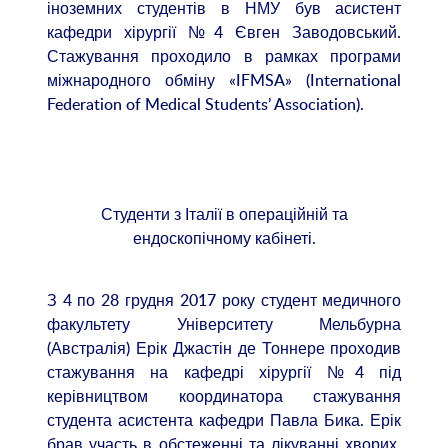
іноземних студентів в НМУ був асистент
кафедри хірургії №4 Євген Заводовський.
Стажування проходило в рамках програми
міжнародного обміну «IFMSA» (International
Federation of Medical Students’ Association).
Студенти з Італії в операційній та
ендоскопічному кабінеті.
З 4 по 28 грудня 2017 року студент медичного
факультету Університету Мельбурна
(Австралія) Ерік Джастін де Тоннере проходив
стажування на кафедрі хірургії №4 під
керівництвом координатора стажування
студента асистента кафедри Павла Бика. Ерік
брав участь в обстеженні та лікуванні хворих,