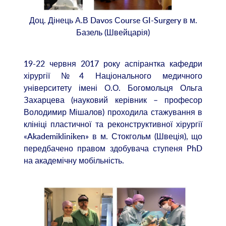
Доц. Дінець А.В Davos Сourse GI-Surgery в м.
Базель (Швейцарія)
19-22 червня 2017 року аспірантка кафедри
хірургії №4 Національного медичного
університету імені О.О. Богомольця Ольга
Захарцева (науковий керівник – професор
Володимир Мішалов) проходила стажування в
клініці пластичної та реконструктивної хірургії
«Akademikliniken» в м. Стокгольм (Швеція), що
передбачено правом здобувача ступеня PhD
на академічну мобільність.