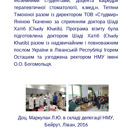
іноземними студентами, доцента кафедри
терапевтичної стоматології, к.мед.н. Тетяни
Тімохіної разом із директором ТОВ «Студмир»
Яніною Ткаченко за сприянням доктора Шаді
Хатіб (Chady Khatib). Програма візиту була
підготовлена доктором Шаді Хатіб (Chady
Khatib) разом із надзвичайним і повноважним
послом України в Ліванській Республіці Ігорем
Осташем та узгоджена ректором НМУ імені
О.О. Богомольця.
Доц. Маркулан Л.Ю. в складі делегації НМУ,
Бейрут, Ліван, 2016