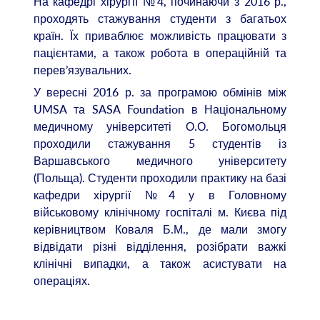
На кафедрі хірургії №4, починаючи з 2016 р.,
проходять стажування студенти з багатьох
країн. Їх приваблює можливість працювати з
пацієнтами, а також робота в операційній та
перев’язувальних.
У вересні 2016 р. за програмою обмінів між
UMSA та SASA Foundation в Національному
медичному університеті О.О. Богомольця
проходили стажування 5 студентів із
Варшавського медичного університету
(Польща). Студенти проходили практику на базі
кафедри хірургії №4 у в Головному
військовому клінічному госпіталі м. Києва під
керівництвом Коваля Б.М., де мали змогу
відвідати різні відділення, розібрати важкі
клінічні випадки, а також асистувати на
операціях.