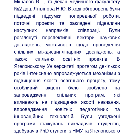
Мішалов В.Г., та декан медичного факультету
№2 доц. Літвінова Н.Ю. В ході обговорень були
підведені підсумки попередньої роботи,
поточні проекти та закладені підвалини
наступних напрямків співпраці. Були
розглянуті перспективні вектори наукових
досліджень, можливості щодо проведення
спільних міждисциплінарних досліджень, а
також спільних освітніх проектів. В
Ягелонському Університеті протягом декількох
років інтенсивно впроваджуються механізми з
підвищення якості освітнього процесу, тому
особливий акцент було зроблено на
запровадженні спільних програм, які
впливають на підвищення якості навчання,
впровадження новітніх педагогічних та
інноваційних технологій. Були узгоджені
програми стажувань викладачів, студентів,
здобувачів PhD ступеня з НМУ та Ягелонського