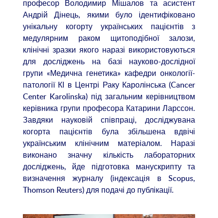
професор Володимир Мішалов та асистент
Андрій Дінець, якими було ідентифіковано
унікальну когорту українських пацієнтів з
медулярним раком щитоподібної залози,
клінічні зразки якого наразі використовуються
для досліджень на базі науково-дослідної
групи «Медична генетика» кафедри онкології-
патології КІ в Центрі Раку Каролінська (Cancer
Center Karolinska) під загальним керівництвом
керівника групи професора Катарини Ларссон.
Завдяки науковій співпраці, досліджувана
когорта пацієнтів була збільшена вдвічі
українським клінічним матеріалом. Наразі
виконано значну кількість лабораторних
досліджень, йде підготовка манускрипту та
визначення журналу (індексація в Scopus,
Thomson Reuters) для подачі до публікації.