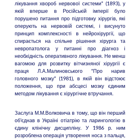
лікування хвороб нервової системи” (1893), у
якій вперше в Російській імперії було
порушено питання про підготовку хірургів, які
оперують на нервовій системі, і висунуто
принцип комплексності в нейрохірургії, що
спирається на спільне рішення хірурга та
невропатолога у питанні про діагноз і
необхідність оперативного лікування. Не менш
вагомою для розвитку вітчизняної хірургії є
праця Л.А.Малиновського “Про нарив
головного мозку” (1981), в якій він відстоює
положення, що при абсцесі мозку єдиним
методом лікування є хірургічне втручання.
Заслуга М.М.Волковича в тому, що він перший
об’єднав в Україні отіатрію та ларингологію в
єдину клінічну дисципліну. У 1986 р. ним
розроблена операція утворення носа з пальця,