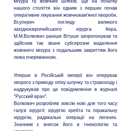
міхура та жовчних шляхів. Ще на початку
нашого століття він одним з перших почав
оперативне лікування жовчнокам’яної хвороби.
Всупереч погляду великого
західноєвропейського хірурга Кера,
М.М.Волкович раніше Вітушя запропонував та
здійснив так зване субсерозне видалення
жовчного міхура з подальшим закриттям його
ложа очеревинною.
Уперше в Російській імперії він оперував
хворого з приводу опіку шлунку та стравоходу і
надрукував про це повідомлення в журналі
“Русский врач”.
Волкович розробляв зовсім нові для того часу
галузі хірургії: хірургію хребта та торакальну
хірургію, радикальні операції на легенях.
Значним є внесок його в гінекологію та