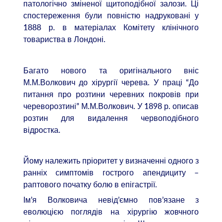
патологічно зміненої щитоподібної залози. Ці
спостереження були повністю надруковані у
1888 р. в матеріалах Комітету клінічного
товариства в Лондоні.
Багато нового та оригінального вніс
М.М.Волкович до хірургії черева. У праці “До
питання про розтини черевних покровів при
череворозтині” М.М.Волкович. У 1898 р. описав
розтин для видалення червоподібного
відростка.
Йому належить пріоритет у визначенні одного з
ранніх симптомів гострого апендициту –
раптового початку болю в епігастрії.
Ім’я Волковича невід’ємно пов’язане з
еволюцією поглядів на хірургію жовчного