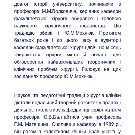
довгої історії університету, починаючи з
професора М.М.Волковича, керівник кафедри
факультетської хірургії обирався і головою
наукового хірургічного товариства. Цю
традицію зберіг і Ю.М.Мохнюк. Протягом
багатьох років і до цього часу в аудиторії
кафедри факультетської хірургії двічі на місяць
збираються хірурги міста й області для
обговорення найважливіших теоретичних і
клінічних проблем хірургії. Головує на цих
засіданнях професор Ю.М.Мохнюк.
Наукові та педагогічні традиції хірургів клініки
дістали подальший творчий розвиток у працях і
діяльності колективу кафедри під керівництвом
професора Ю.В.Балтайтиса учня професора
Г.М. Матяшина. Очоливши кафедру в 1989 р.,
він разом з колективом клініки брав участь у