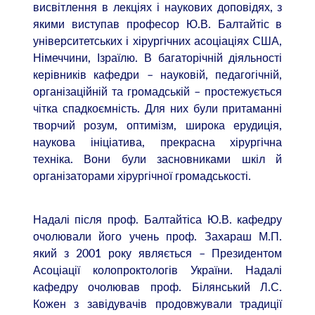
висвітлення в лекціях і наукових доповідях, з
якими виступав професор Ю.В. Балтайтіс в
університетських і хірургічних асоціаціях США,
Німеччини, Ізраїлю. В багаторічній діяльності
керівників кафедри – науковій, педагогічній,
організаційній та громадській – простежується
чітка спадкоємність. Для них були притаманні
творчий розум, оптимізм, широка ерудиція,
наукова ініціатива, прекрасна хірургічна
техніка. Вони були засновниками шкіл й
організаторами хірургічної громадськості.
Надалі після проф. Балтайтіса Ю.В. кафедру
очолювали його учень проф. Захараш М.П.
який з 2001 року являється – Президентом
Асоціації колопроктологів України. Надалі
кафедру очолював проф. Білянський Л.С.
Кожен з завідувачів продовжували традиції