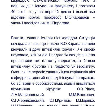
кафедрою факультетської хірургії. Нею з
перших днів існування факультету і протягом
40 років керував перший декан і всесвітньо
відомий хірург, професор В.О.Караваєв –
учень і послідовник М.І.Пирогова.
Багата і славна історія цієї кафедри. Ситуація
складалася так, що і після В.О.Караваєва нею
керували відомі вітчизняні хірурги, які своєю
науковою, клінічною і педагогічною діяльністю
прославили не тільки університет, а й всю
вітчизняну хірургію і є гордістю університету.
Один лише перелік славних імен керівників цієї
кафедри за довгий період її існування вражає,
бо всі вони є особистостями, якими пишається
вітчизняна хірургія: О.Х.Рінек,
Л.А.Малиновський, М.М.Волкович,
Є.Г.Черняхівський, О.П.Кримов, І.М.Іщенко,
І.М.Матяшин – ось перелік цих славних імен,