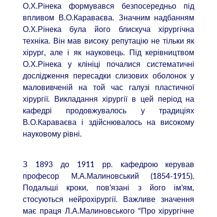
О.Х.Рінека формувався безпосередньо під
впливом В.О.Караваєва. Значним надбанням
О.Х.Рінека була його блискуча хірургічна
техніка. Він мав високу репутацію не тільки як
хірург, але і як науковець. Під керівництвом
О.Х.Рінека у клініці почалися систематичні
дослідження пересадки слизових оболонок у
маловивченій на той час галузі пластичної
хірургії. Викладання хірургії в цей період на
кафедрі продовжувалось у традиціях
В.О.Караваєва і здійснювалось на високому
науковому рівні.
З 1893 до 1911 рр. кафедрою керував
професор М.А.Малиновський (1854-1915).
Подальші кроки, пов’язані з його ім’ям,
стосуються нейрохірургії. Важливе значення
має праця Л.А.Малиновського “Про хірургічне