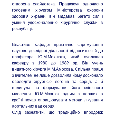
створена слайдотека. Працюючи одночасно
головним хірургом Міністерства охорони
здоров’я України, він віддавав багато сил і
уміння удосконаленню хірургічної служби в
республіці.
Властиве кафедрі практичне спрямування
науково-дослідної діяльності відноситься й до
професора Ю.М.Мохнюка, який очолював
кафедру з 1980 до 1989 рр. Він учень
видатного хірурга М.М.Амосова. Спільна праця
з вчителем не лише дозволила йому досконало
оволодіти хірургією легенів та серця, а й
вплинула на формування його клінічного
мислення. Ю.М.Мохнюк одним з перших в
країні почав опрацьовувати методи лікування
аортальних вад серця.
Слід зазнатити, що традиційно впродовж