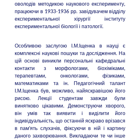
оволодів методикою наукового експерименту,
працюючи в 1933-1936 рр. завідувачем відділу
експериментальної хірургії інституту
експериментальної біології і патології.
Особливою заслугою І.М.Іщенка в науці є
комплексні наукові пошуки та дослідження. На
цій основі виникли персональні кафедральні
контакти з морфологами, біохіміками,
терапевтами, онкологами, фізиками,
математиками та ін. Педагогічний талант
І.М.Іщенка був, можливо, найяскравішою його
рисою. Лекції студентам завжди були
винятково цікавими. Демонструючи хворого,
він умів так виявити і виділити його
індивідуальність, що останній яскраво врізався
в пам’ять слухачів, фіксуючи в ній і картину
даного захворювання. Викладаючи те чи інше