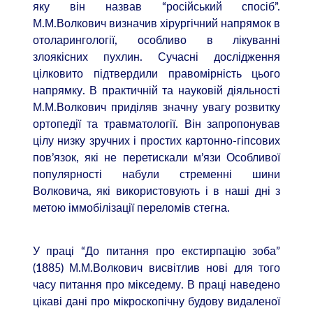
яку він назвав “російський спосіб”.
М.М.Волкович визначив хірургічний напрямок в
отоларингології, особливо в лікуванні
злоякісних пухлин. Сучасні дослідження
цілковито підтвердили правомірність цього
напрямку. В практичній та науковій діяльності
М.М.Волкович приділяв значну увагу розвитку
ортопедії та травматології. Він запропонував
цілу низку зручних і простих картонно-гіпсових
пов’язок, які не перетискали м’язи Особливої
популярності набули стременні шини
Волковича, які використовують і в наші дні з
метою іммобілізації переломів стегна.
У праці “До питання про екстирпацію зоба”
(1885) М.М.Волкович висвітлив нові для того
часу питання про мікседему. В праці наведено
цікаві дані про мікроскопічну будову видаленої