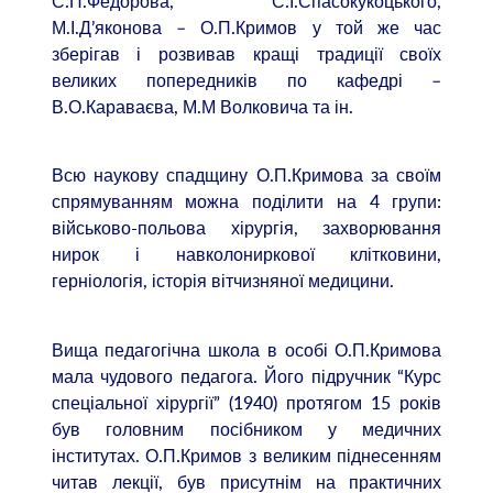
С.П.Федорова, С.І.Спасокукоцького,
М.І.Д’яконова – О.П.Кримов у той же час
зберігав і розвивав кращі традиції своїх
великих попередників по кафедрі –
В.О.Караваєва, М.М Волковича та ін.
Всю наукову спадщину О.П.Кримова за своїм
спрямуванням можна поділити на 4 групи:
військово-польова хірургія, захворювання
нирок і навколониркової клітковини,
герніологія, історія вітчизняної медицини.
Вища педагогічна школа в особі О.П.Кримова
мала чудового педагога. Його підручник “Курс
спеціальної хірургії” (1940) протягом 15 років
був головним посібником у медичних
інститутах. О.П.Кримов з великим піднесенням
читав лекції, був присутнім на практичних