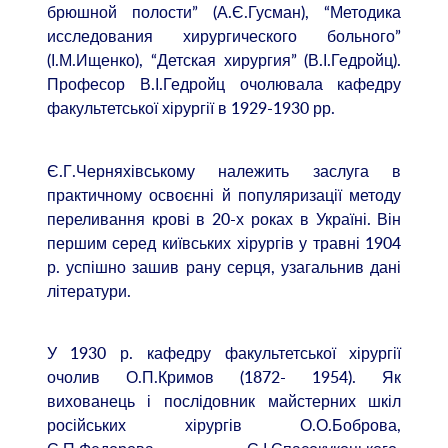
брюшной полости” (А.Є.Гусман), “Методика
исследования хирургического больного”
(І.М.Ищенко), “Детская хирургия” (В.І.Гедройц).
Професор В.І.Гедройц очолювала кафедру
факультетської хірургії в 1929-1930 рр.
Є.Г.Черняхівському належить заслуга в
практичному освоєнні й популяризації методу
переливання крові в 20-х роках в Україні. Він
першим серед київських хірургів у травні 1904
р. успішно зашив рану серця, узагальнив дані
літератури.
У 1930 р. кафедру факультетської хірургії
очолив О.П.Кримов (1872- 1954). Як
вихованець і послідовник майстерних шкіл
російських хірургів О.О.Боброва,