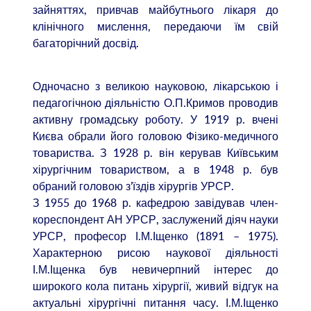
зайняттях, привчав майбутнього лікаря до
клінічного мислення, передаючи їм свій
багаторічний досвід.
Одночасно з великою науковою, лікарською і
педагогічною діяльністю О.П.Кримов проводив
активну громадську роботу. У 1919 р. вчені
Києва обрали його головою Фізико-медичного
товариства. З 1928 р. він керував Київським
хірургічним товариством, а в 1948 р. був
обраний головою з’їздів хірургів УРСР.
З 1955 до 1968 р. кафедрою завідував член-
кореспондент АН УРСР, заслужений діяч науки
УРСР, професор І.М.Іщенко (1891 – 1975).
Характерною рисою наукової діяльності
І.М.Іщенка був невичерпний інтерес до
широкого кола питань хірургії, живий відгук на
актуальні хірургічні питання часу. І.М.Іщенко