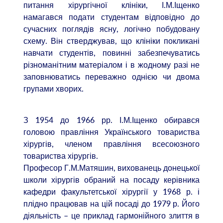
питання хірургічної клініки, І.М.Іщенко
намагався подати студентам відповідно до
сучасних поглядів ясну, логічно побудовану
схему. Він стверджував, що клініки покликані
навчати студентів, повинні забезпечуватись
різноманітним матеріалом і в жодному разі не
заповнюватись переважно однією чи двома
групами хворих.
З 1954 до 1966 рр. І.М.Іщенко обирався
головою правління Українського товариства
хірургів, членом правління всесоюзного
товариства хірургів.
Професор Г.М.Матяшин, вихованець донецької
школи хірургів обраний на посаду керівника
кафедри факультетської хірургії у 1968 р. і
плідно працював на цій посаді до 1979 р. Його
діяльність – це приклад гармонійного злиття в