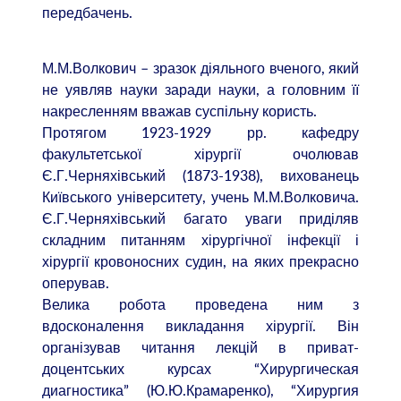
передбачень.
М.М.Волкович – зразок діяльного вченого, який
не уявляв науки заради науки, а головним її
накресленням вважав суспільну користь.
Протягом 1923-1929 рр. кафедру
факультетської хірургії очолював
Є.Г.Черняхівський (1873-1938), вихованець
Київського університету, учень М.М.Волковича.
Є.Г.Черняхівський багато уваги приділяв
складним питанням хірургічної інфекції і
хірургії кровоносних судин, на яких прекрасно
оперував.
Велика робота проведена ним з
вдосконалення викладання хірургії. Він
організував читання лекцій в приват-
доцентських курсах “Хирургическая
диагностика” (Ю.Ю.Крамаренко), “Хирургия