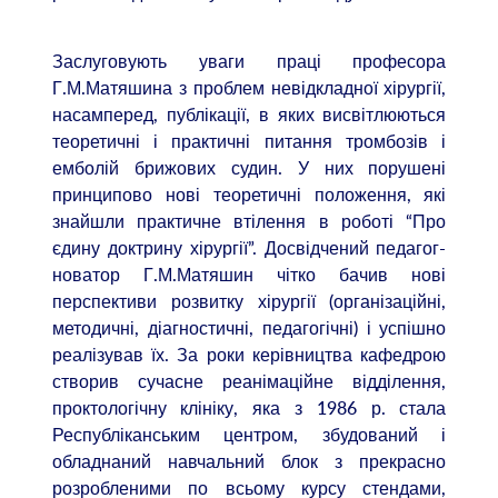
Заслуговують уваги праці професора
Г.М.Матяшина з проблем невідкладної хірургії,
насамперед, публікації, в яких висвітлюються
теоретичні і практичні питання тромбозів і
емболій брижових судин. У них порушені
принципово нові теоретичні положення, які
знайшли практичне втілення в роботі “Про
єдину доктрину хірургії”. Досвідчений педагог-
новатор Г.М.Матяшин чітко бачив нові
перспективи розвитку хірургії (організаційні,
методичні, діагностичні, педагогічні) і успішно
реалізував їх. За роки керівництва кафедрою
створив сучасне реанімаційне відділення,
проктологічну клініку, яка з 1986 р. стала
Республіканським центром, збудований і
обладнаний навчальний блок з прекрасно
розробленими по всьому курсу стендами,