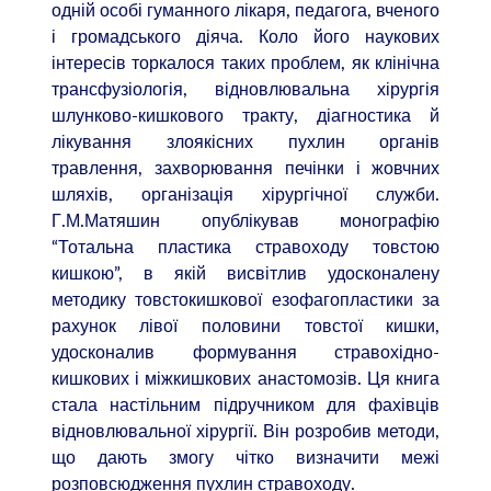
одній особі гуманного лікаря, педагога, вченого
і громадського діяча. Коло його наукових
інтересів торкалося таких проблем, як клінічна
трансфузіологія, відновлювальна хірургія
шлунково-кишкового тракту, діагностика й
лікування злоякісних пухлин органів
травлення, захворювання печінки і жовчних
шляхів, організація хірургічної служби.
Г.М.Матяшин опублікував монографію
“Тотальна пластика стравоходу товстою
кишкою”, в якій висвітлив удосконалену
методику товстокишкової езофагопластики за
рахунок лівої половини товстої кишки,
удосконалив формування стравохідно-
кишкових і міжкишкових анастомозів. Ця книга
стала настільним підручником для фахівців
відновлювальної хірургії. Він розробив методи,
що дають змогу чітко визначити межі
розповсюдження пухлин стравоходу.