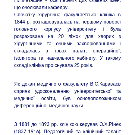
що очолювали кафедру.
Спочатку хірургічна факультетська клініка в
1844 р. розташовувалась на першому поверсі
головного корпусу університету і була
розрахована на 20 ліжок для хворих з
хірургічними та очними захворюваннями і
складалась з трьох палат, операційної,
ізолятора та навчального кабінету. У такому
складі клініка проіснувала 25 років.
Як декан медичного факультету В.О.Караваєв
сприяв удосконаленню університетської та
медичної освіти, був основоположником
диференційної медичної науки.
З 1881 до 1893 рр. клінікою керував О.Х.Рінек
(1837-1916). Педагогічний та клінічний талант