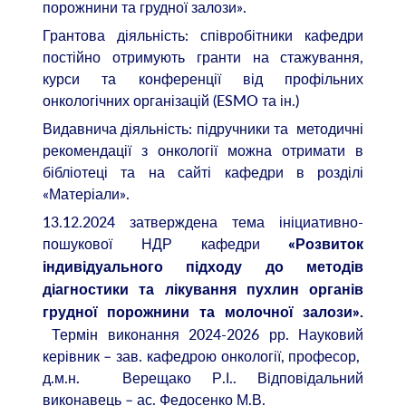
порожнини та грудної залози».
Грантова діяльність: співробітники кафедри
постійно отримують гранти на стажування,
курси та конференції від профільних
онкологічних організацій (ESMO та ін.)
Видавнича діяльність: підручники та методичні
рекомендації з онкології можна отримати в
бібліотеці та на сайті кафедри в розділі
«Матеріали».
13.12.2024 затверждена тема ініциативно-
пошукової НДР кафедри
«Розвиток
індивідуального підходу до методів
діагностики та лікування пухлин органів
грудної порожнини та молочної залози».
Термін виконання 2024-2026 рр. Науковий
керівник – зав. кафедрою онкології, професор,
д.м.н. Верещако Р.І.. Відповідальний
виконавець – ас. Федосенко М.В.