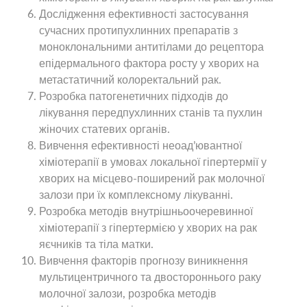
Дослідження ефективності застосування
сучасних протипухлинних препаратів з
моноклональними антитілами до рецептора
епідермального фактора росту у хворих на
метастатичний колоректальний рак.
Розробка патогенетичних підходів до
лікування передпухлинних станів та пухлин
жіночих статевих органів.
Вивчення ефективності неоад’ювантної
хіміотерапії в умовах локальної гіпертермії у
хворих на місцево-поширений рак молочної
залози при їх комплексному лікуванні.
Розробка методів внутрішньоочеревинної
хіміотерапії з гіпертермією у хворих на рак
яєчників та тіла матки.
Вивчення факторів прогнозу виникнення
мультицентричного та двостороннього раку
молочної залози, розробка методів