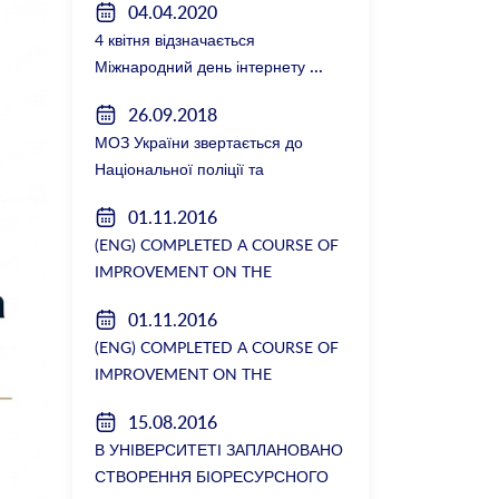
04.04.2020
4 квітня відзначається
Міжнародний день інтернету
26.09.2018
МОЗ України звертається до
Національної поліції та
Генеральної прокуратури з
01.11.2016
вимогою розслідування низки
(ENG) COMPLETED A COURSE OF
зухвалих злочинів екс-ректорки
IMPROVEMENT ON THE
НМУ Катерини Амосової
DEPARTMENT OF GENERAL
01.11.2016
SURGERY №2
(ENG) COMPLETED A COURSE OF
IMPROVEMENT ON THE
DEPARTMENT OF GENERAL
15.08.2016
SURGERY №2
В УНІВЕРСИТЕТІ ЗАПЛАНОВАНО
СТВОРЕННЯ БІОРЕСУРСНОГО