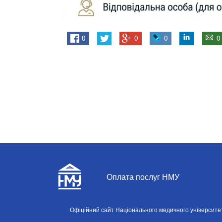
0
0
0
0
Оплата послуг НМУ
Офіційний сайт Національного медичного університету і