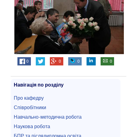
0
0
0
0
Навігація по розділу
Про кафедру
Співробітники
Навчально-методична робота
Наукова робота
БПР та післядипломна освіта