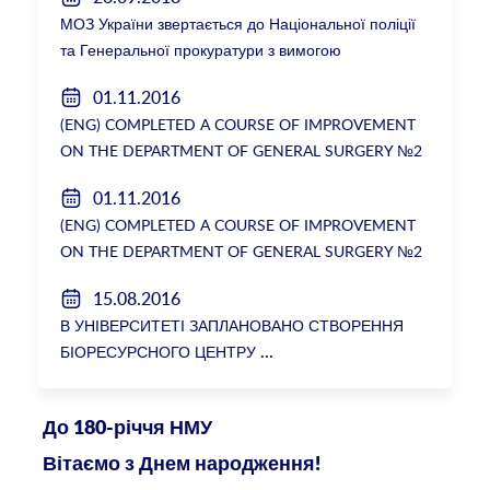
МОЗ України звертається до Національної поліції
та Генеральної прокуратури з вимогою
розслідування низки зухвалих злочинів екс-
01.11.2016
ректорки НМУ Катерини Амосової
(ENG) COMPLETED A COURSE OF IMPROVEMENT
ON THE DEPARTMENT OF GENERAL SURGERY №2
01.11.2016
(ENG) COMPLETED A COURSE OF IMPROVEMENT
ON THE DEPARTMENT OF GENERAL SURGERY №2
15.08.2016
В УНІВЕРСИТЕТІ ЗАПЛАНОВАНО СТВОРЕННЯ
БІОРЕСУРСНОГО ЦЕНТРУ
До 180-річчя НМУ
Вітаємо з Днем народження!