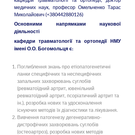
медичних наук, професор Омельченко Тарас
Миколайович (+380442880126)
Основними напрямками наукової
діяльності
кафедри травматології та ортопедії НМУ
імені О.О. Богомольця є:
Поглиблення знань про етіопатогенетичні
ланки специфічних та неспецифічних
запальних захворювань суглобів
(ревматоїдний артрит, ювенільний
ревматоїдний артрит, псоріатичний артрит та
ін.), розробка нових та удосконалення
існуючих методів їх діагностики та лікування.
Вивчення патогенезу дегенеративно-
дистрофічних захворювань суглобів
(остеоартроз), розробка нових методів