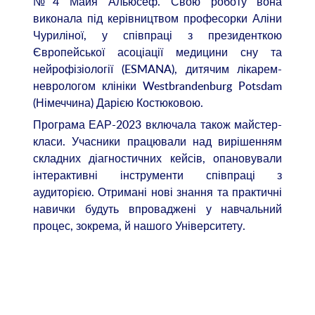
№4 Майя Альюсеф. Свою роботу вона
виконала під керівництвом професорки Аліни
Чуриліної, у співпраці з президенткою
Європейської асоціації медицини сну та
нейрофізіології (ESMANA), дитячим лікарем-
неврологом клініки Westbrandenburg Potsdam
(Німеччина) Дарією Костюковою.
Програма ЕАР-2023 включала також майстер-
класи. Учасники працювали над вирішенням
складних діагностичних кейсів, опановували
інтерактивні інструменти співпраці з
аудиторією. Отримані нові знання та практичні
навички будуть впроваджені у навчальний
процес, зокрема, й нашого Університету.