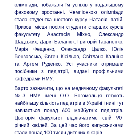
олімпіади, побажали їм успіхів у подальшому
фаховому зростанні. Чемпіонкою олімпіади
стала студентка шостого курсу Наталія Іпатій.
Призові місця посіли студенти старших курсів
факультету Анастасія Міхно, Олександр
Шадських, Дарія Баланюк, Григорій Тараненко,
Марія Фещенко, Олександр Цалко, Юлія
Вензовська, Євген Кісільов, Світлана Калніна
та Артем Руденко. Усі учасники отримали
посібники з педіатрії, видані профільними
кафедрами НМУ.
Варто зазначити, що на медичному факультеті
№3 НМУ імені О.О. Богомольця готують
найбільшу кількість педіатрів в Україні і нині тут
навчається понад 600 майбутніх педіатрів.
Цьогоріч факультет відзначатиме свій 90-
річний ювілей. За цей час його випускниками
стали понад 100 тисяч дитячих лікарів.