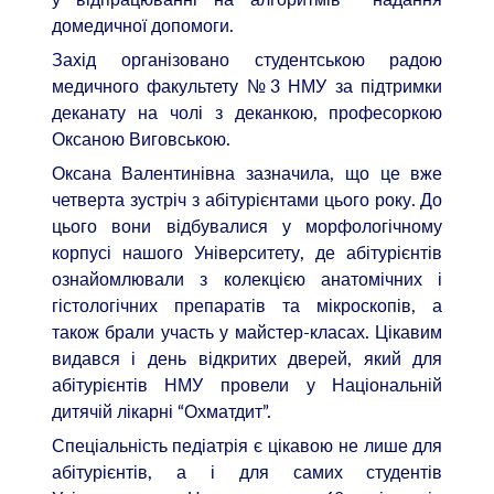
домедичної допомоги.
Захід організовано студентською радою
медичного факультету №3 НМУ за підтримки
деканату на чолі з деканкою, професоркою
Оксаною Виговською.
Оксана Валентинівна зазначила, що це вже
четверта зустріч з абітурієнтами цього року. До
цього вони відбувалися у морфологічному
корпусі нашого Університету, де абітурієнтів
ознайомлювали з колекцією анатомічних і
гістологічних препаратів та мікроскопів, а
також брали участь у майстер-класах. Цікавим
видався і день відкритих дверей, який для
абітурієнтів НМУ провели у Національній
дитячій лікарні “Охматдит”.
Спеціальність педіатрія є цікавою не лише для
абітурієнтів, а і для самих студентів