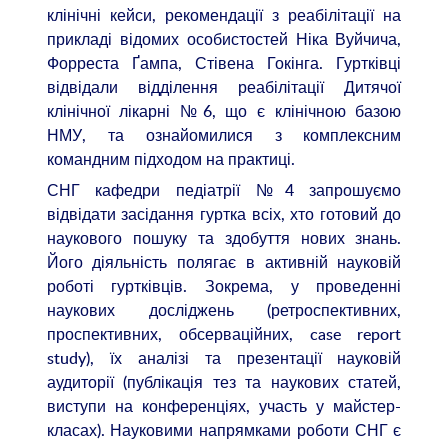
клінічні кейси, рекомендації з реабілітації на
прикладі відомих особистостей Ніка Вуйчича,
Форреста Ґампа, Стівена Гокінга. Гуртківці
відвідали відділення реабілітації Дитячої
клінічної лікарні №6, що є клінічною базою
НМУ, та ознайомилися з комплексним
командним підходом на практиці.
СНГ кафедри педіатрії №4 запрошуємо
відвідати засідання гуртка всіх, хто готовий до
наукового пошуку та здобуття нових знань.
Його діяльність полягає в активній науковій
роботі гуртківців. Зокрема, у проведенні
наукових досліджень (ретроспективних,
проспективних, обсерваційних, case report
study), їх аналізі та презентації науковій
аудиторії (публікація тез та наукових статей,
виступи на конференціях, участь у майстер-
класах). Науковими напрямками роботи СНГ є