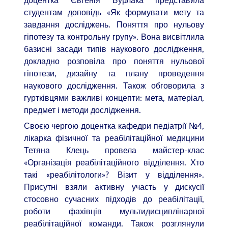
студентам доповідь «Як формувати мету та
завдання досліджень. Поняття про нульову
гіпотезу та контрольну групу». Вона висвітлила
базисні засади типів наукового дослідження,
докладно розповіла про поняття нульової
гіпотези, дизайну та плану проведення
наукового дослідження. Також обговорила з
гуртківцями важливі концепти: мета, матеріал,
предмет і методи дослідження.
Своєю чергою доцентка кафедри педіатрії №4,
лікарка фізичної та реабілітаційної медицини
Тетяна Клець провела майстер-клас
«Організація реабілітаційного відділення. Хто
такі «реабілітологи»? Візит у відділення».
Присутні взяли активну участь у дискусії
стосовно сучасних підходів до реабілітації,
роботи фахівців мультидисциплінарної
реабілітаційної команди. Також розглянули