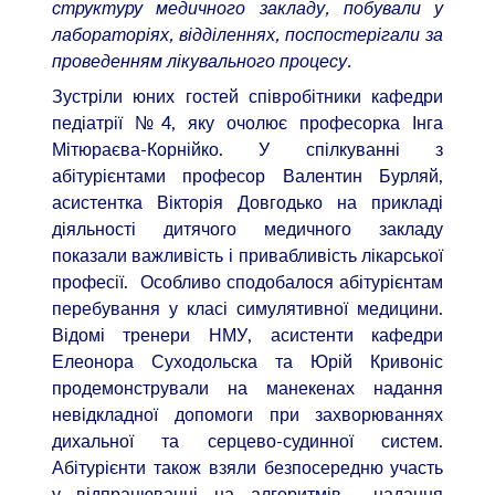
структуру медичного закладу, побували у
лабораторіях, відділеннях, поспостерігали за
проведенням лікувального процесу.
Зустріли юних гостей співробітники кафедри
педіатрії №4, яку очолює професорка Інга
Мітюраєва-Корнійко. У спілкуванні з
абітурієнтами професор Валентин Бурляй,
асистентка Вікторія Довгодько на прикладі
діяльності дитячого медичного закладу
показали важливість і привабливість лікарської
професії. Особливо сподобалося абітурієнтам
перебування у класі симулятивної медицини.
Відомі тренери НМУ, асистенти кафедри
Елеонора Суходольска та Юрій Кривоніс
продемонстрували на манекенах надання
невідкладної допомоги при захворюваннях
дихальної та серцево-судинної систем.
Абітурієнти також взяли безпосередню участь
у відпрацюванні на алгоритмів надання