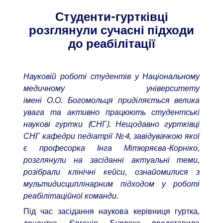
Студенти-гуртківці
розглянули сучасні підходи
до реабілітації
Науковій роботі студентів у Національному
медичному університету
імені О.О. Богомольця приділяється велика
увага та активно працюють студентські
наукові гуртки (СНГ).
Нещодавно гуртківці
СНГ кафедри педіатрії №4, завідувачкою якої
є професорка Інга Мітюряєва-Корніко,
розглянули на засіданні актуальні теми,
розібрали клінічні кейси, ознайомилися з
мультидисциплінарним підходом у роботі
реабілітаційної команди.
Під час засідання наукова керівниця гуртка,
доцентка Євгенія Бурлака представила