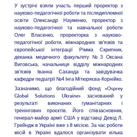
У зустрічі взяли участь перший проректор з
науково-педагогічної роботи та післядипломної
освіти Олександр Науменко, проректор з
науково-педагогічної та навчальної роботи
Олег Власенко, проректорка з науково-
педагогічної роботи, міжнародних зв’язків та
європейської інтеграції Рімма Скрипник,
деканка медичного факультету №3 Оксана
Виговська, начальниця відділу міжнародних
зв’язків Іванна Саханда та завідувачка
кафедри педіатрії №4 Інга Мітюряєва-Корнійко.
Зазначимо, що благодійний фонд «Osprey
Global Solutions Ukraine» заснований у
результаті виконаних гуманітарних і
тренінгових проєктів. Його співзасновник,
генерал-майор армії США у відставці Девід Л.
Грейндж в Україні вже з 8 місією. За час роботи
місій в Україні вдалося організувати кілька