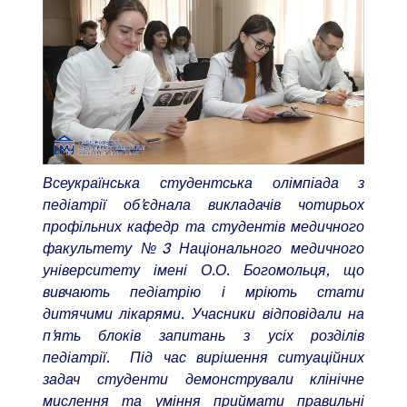
Всеукраїнська студентська олімпіада з
педіатрії об’єднала викладачів чотирьох
профільних кафедр та студентів медичного
факультету №3 Національного медичного
університету імені О.О. Богомольця, що
вивчають педіатрію і мріють стати
дитячими лікарями. Учасники відповідали на
п’ять блоків запитань з усіх розділів
педіатрії. Під час вирішення ситуаційних
задач студенти демонстрували клінічне
мислення та уміння приймати правильні