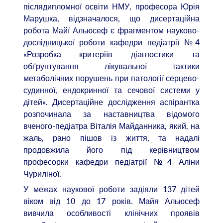
післядипломної освіти НМУ, професора Юрія
Марушка, відзначалося, що дисертаційна
робота Майї Альюсеф є фрагментом науково-
дослідницької роботи кафедри педіатрії №4
«Розробка критеріїв діагностики та
обґрунтування лікувальної тактики
метаболічних порушень при патології серцево-
судинної, ендокринної та сечової системи у
дітей». Дисертаційне дослідження аспірантка
розпочинала за наставництва відомого
вченого-педіатра Віталія Майданника, який, на
жаль, рано пішов із життя, та надалі
продовжила його під керівництвом
професорки кафедри педіатрії №4 Аліни
Чуриліної.
У межах наукової роботи задіяли 137 дітей
віком від 10 до 17 років. Майя Альюсеф
вивчила особливості клінічних проявів