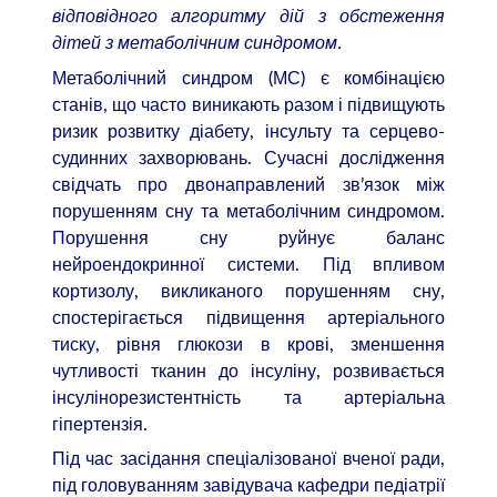
відповідного алгоритму дій з обстеження
дітей з метаболічним синдромом.
Метаболічний синдром (МС) є комбінацією
станів, що часто виникають разом і підвищують
ризик розвитку діабету, інсульту та серцево-
судинних захворювань. Сучасні дослідження
свідчать про двонаправлений зв’язок між
порушенням сну та метаболічним синдромом.
Порушення сну руйнує баланс
нейроендокринної системи. Під впливом
кортизолу, викликаного порушенням сну,
спостерігається підвищення артеріального
тиску, рівня глюкози в крові, зменшення
чутливості тканин до інсуліну, розвивається
інсулінорезистентність та артеріальна
гіпертензія.
Під час засідання спеціалізованої вченої ради,
під головуванням завідувача кафедри педіатрії