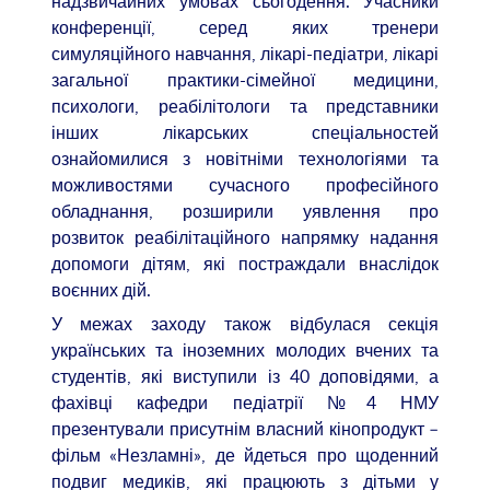
надзвичайних умовах сьогодення. Учасники
конференції, серед яких тренери
симуляційного навчання, лікарі-педіатри, лікарі
загальної практики-сімейної медицини,
психологи, реабілітологи та представники
інших лікарських спеціальностей
ознайомилися з новітніми технологіями та
можливостями сучасного професійного
обладнання, розширили уявлення про
розвиток реабілітаційного напрямку надання
допомоги дітям, які постраждали внаслідок
воєнних дій.
У межах заходу також відбулася секція
українських та іноземних молодих вчених та
студентів, які виступили із 40 доповідями, а
фахівці кафедри педіатрії №4 НМУ
презентували присутнім власний кінопродукт –
фільм «Незламні», де йдеться про щоденний
подвиг медиків, які працюють з дітьми у