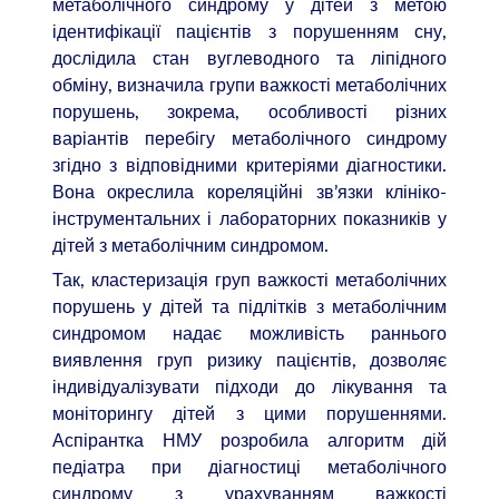
метаболічного синдрому у дітей з метою
ідентифікації пацієнтів з порушенням сну,
дослідила стан вуглеводного та ліпідного
обміну, визначила групи важкості метаболічних
порушень, зокрема, особливості різних
варіантів перебігу метаболічного синдрому
згідно з відповідними критеріями діагностики.
Вона окреслила кореляційні зв’язки клініко-
інструментальних і лабораторних показників у
дітей з метаболічним синдромом.
Так, кластеризація груп важкості метаболічних
порушень у дітей та підлітків з метаболічним
синдромом надає можливість раннього
виявлення груп ризику пацієнтів, дозволяє
індивідуалізувати підходи до лікування та
моніторингу дітей з цими порушеннями.
Аспірантка НМУ розробила алгоритм дій
педіатра при діагностиці метаболічного
синдрому з урахуванням важкості