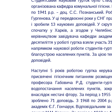
Студентський науковий гурток було ство
організована кафедра комунальної гігієни.
по 1941 р.р. – доц. С.С. Познанський. Р
Гургенова. У ці передвоєнні роки у СНГ пра
і зробили 13 наукових доповідей. У скрутн
спочатку у Харків, а згодом у Челябін
керівництвом завідувача кафедри академ
десятиліття у роботі гуртка взяли участь 3
напрямком наукової роботи студентів-гуртк
благоустрою населених пунктів. За цією те
доповідей.
Наступні 5 років роботою гуртка керув
присвячені гігієнічним питанням розміщен
професора Габовича Р.Д. студенти-гуртк
водопостачання населених пунктів, зо
внаслідок нестачі фтору. За період з 1955 
зроблено 71 доповідь. З 1968 по 2004 р.
академік Є.Г. Гончарук. Відповідальним за р