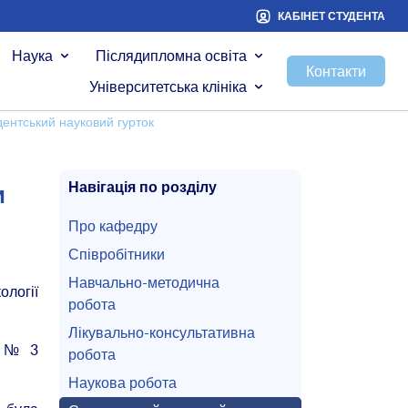
КАБІНЕТ СТУДЕНТА
Наука
Післядипломна освіта
Контакти
Університетська клініка
ентський науковий гурток
Навігація по розділу
и
Про кафедру
Співробітники
Навчально-методична
ології
робота
Лікувально-консультативна
ет № 3
робота
Наукова робота