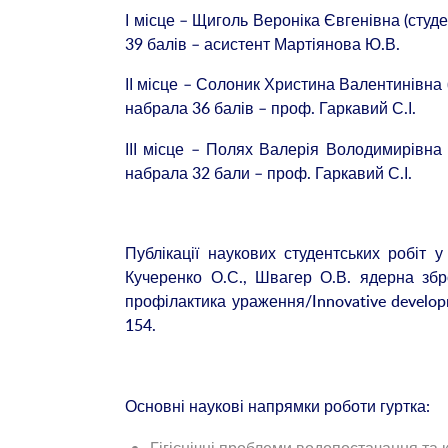
І місце – Щиголь Вероніка Євгенівна (студ
39 балів – асистент Мартіянова Ю.В.
ІІ місце – Солоник Христина Валентинівна 
набрала 36 балів – проф. Гаркавий С.І.
ІІІ місце – Полях Валерія Володимирівна 
набрала 32 бали – проф. Гаркавий С.І.
Публікації наукових студентських робіт у
Кучеренко О.С., Швагер О.В. ядерна збр
профілактика ураження/Innovative developme
154.
Основні наукові напрямки роботи гуртка: