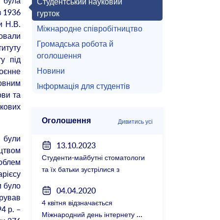
і була
Студентський науковий
з 1936
гурток
и Н.В.
Міжнародне співробітництво
товали
Громадська робота й
титуту
оголошення
у під
Новини
воєнне
новним
Інформація для студентів
ови та
укових
Оголошення
Дивитись усі
 були
13.10.2023
ицтвом
Студенти-майбутні стоматологи
роблем
та їх батьки зустрілися з
рієсу
керівництвом факультету
и було
04.04.2020
ерував
4 квітня відзначається
4 р. –
Міжнародний день інтернету