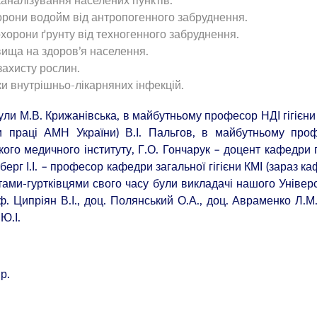
каналізування населених пунктів.
охорони водойм від антропогенного забруднення.
 охорони ґрунту від техногенного забруднення.
ища на здоров’я населення.
 захисту рослин.
ки внутрішньо-лікарняних інфекцій.
ули М.В. Крижанівська, в майбутньому професор НДІ гігієни
 праці АМН України) В.І. Пальгов, в майбутньому проф
кого медичного інституту, Г.О. Гончарук – доцент кафедри г
ерг І.І. – професор кафедри загальної гігієни КМІ (зараз к
нтами-гуртківцями свого часу були викладачі нашого Універ
ф. Ципріян В.І., доц. Полянський О.А., доц. Авраменко Л.М.
Ю.І.
р.