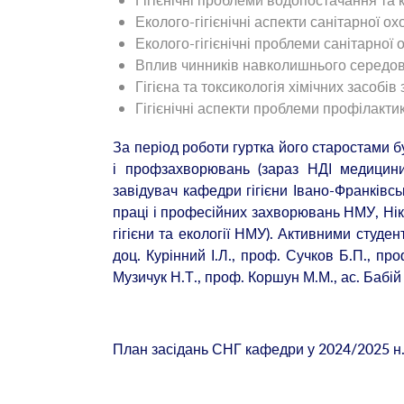
Гігієнічні проблеми водопостачання та 
Еколого-гігієнічні аспекти санітарної 
Еколого-гігієнічні проблеми санітарної
Вплив чинників навколишнього середов
Гігієна та токсикологія хімічних засобів
Гігієнічні аспекти проблеми профілакти
За період роботи гуртка його старостами б
і профзахворювань (зараз НДІ медицини
завідувач кафедри гігієни Івано-Франківсь
праці і професійних захворювань НМУ, Нікб
гігієни та екології НМУ). Активними студе
доц. Курінний І.Л., проф. Сучков Б.П., про
Музичук Н.Т., проф. Коршун М.М., ас. Бабій 
План засідань СНГ кафедри у 2024/2025 н.