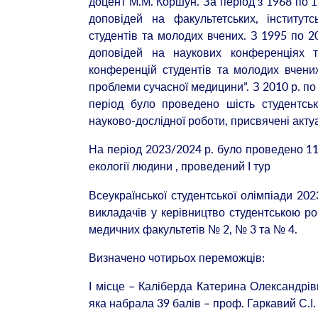
доцент М.М. Коршун. За період з 1968 по 19
доповідей на факультетських, інститутс
студентів та молодих вчених. З 1995 по 20
доповідей на наукових конференціях т
конференцій студентів та молодих вчени
проблеми сучасної медицини”. З 2010 р. по 
період було проведено шість студентсь
науково-дослідної роботи, присвячені ак
На період 2023/2024 р. було проведено 11 з
екології людини , проведений І тур
Всеукраїнської студентської олімпіади 202
викладачів у керівництво студентською роб
медичних факультетів № 2, № 3 та № 4.
Визначено чотирьох переможців:
І місце – Каліберда Катерина Олександрів
яка набрала 39 балів – проф. Гаркавий С.І.