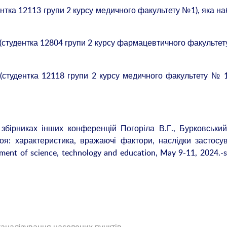
ентка 12113 групи 2 курсу медичного факультету №1), яка н
(студентка 12804 групи 2 курсу фармацевтичного факультету
(студентка 12118 групи 2 курсу медичного факультету № 1
 збірниках інших конференцій Погоріла В.Г., Бурковський
оя: характеристика, вражаючі фактори, наслідки застосу
nt of science, technology and education, May 9-11, 2024.-s