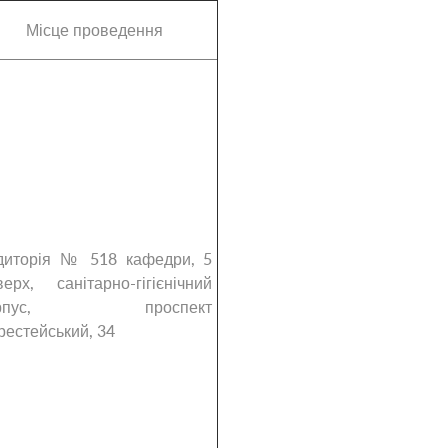
Місце проведення
диторія № 518 кафедри, 5
верх, санітарно-гігієнічний
орпус, проспект
рестейський, 34