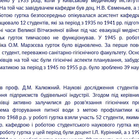
рено у 1935 році, коли у Київському медичному інститут
 На той час завідувачем кафедри був доц. Н.В. Євменьев, а 
оботою гуртка безпосередньо опікувалася асистент кафедр
цювало 12 студентів, які за період з 1935 по 1941 рр. підго
і часи Великої Вітчизняної війни під час евакуації медінс
ськ гурток тимчасово не функціонував. У 1945 р. робот
іка О.М. Марзєєва гурток було відновлено. За перше по
1 студент, переважно санітарно-гігієнічного факультету. Ос
івців на той час були гігієнічні аспекти планування, забуд
матикою за період з 1945 по 1955 р.р. було зроблено 39 на
ав проф. Д.М. Калюжний. Наукові дослідження студентів
ня підприємств будівельної індустрії. Згодом під керівн
івці активно залучилися до розв’язання гігієнічних п
крема фторування питної води з метою профілактики ка
по 1968 р.р. у роботі гуртка взяли участь 52 студенти, яким
р. кафедрою і роботою студентського наукового гуртка к
оботу гуртка у цей період були доцент І.Л. Курінний, а з 199