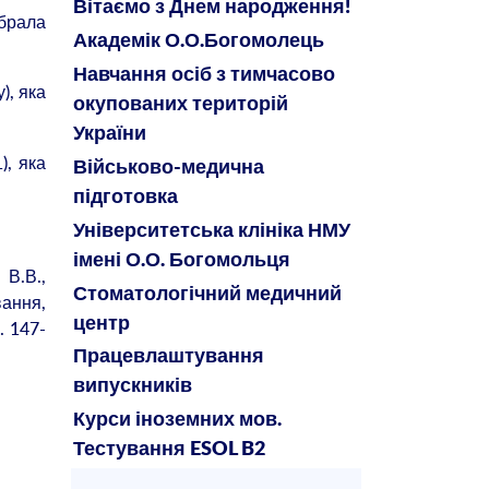
Вітаємо з Днем народження!
абрала
Академік О.О.Богомолець
Навчання осіб з тимчасово
), яка
окупованих територій
України
), яка
Військово-медична
підготовка
Університетська клініка НМУ
імені О.О. Богомольця
 В.В.,
Стоматологічний медичний
вання,
центр
. 147-
Працевлаштування
випускників
Курси іноземних мов.
Тестування ESOL B2