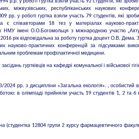
94 р.р. у роботі гуртка взяли участь 92 студенти, які зроби
ьких, міжвузівських, республіканських наукових конфер
09 рр. у роботі гуртка взяли участь 79 студентів, які зроб
а є співавторами 18 тез у матеріалах науково-практ
х НМУ імені О.О.Богомольця з міжнародною участю „Акт
2016 рік відповідальна за роботу гуртка доцент О.В. Дема. 
ких науково-практичних конференцій за підсумками вико
туальним проблемам профілактичної медицини.
асідань гуртківців на кафедрі комунальної і військової гігі
3/2024 рр. з дисципліни «Загальна екологія». , особистий 
отою: в олімпіаді прийняли участь 19 студентів 1, 2 та 6 
на (студентка 12804 групи 2 курсу фармацевтичного факуль