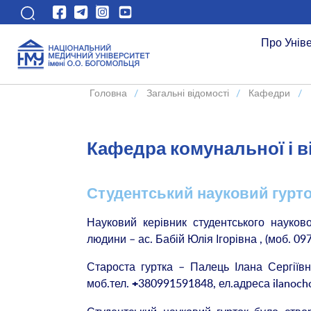
Про Унів
Головна
/
Загальні відомості
/
Кафедри
/
Кафедра комунальної і ві
Студентський науковий гурт
Науковий керівник студентського науковог
людини – ас. Бабій Юлія Ігорівна , (моб. 0
Староста гуртка – Палець Ілана Сергіїв
моб.тел.
380991591848, ел.адреса ilanoch
+