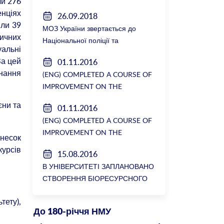
ли 276
енціях
26.09.2018
или 39
МОЗ України звертається до
ичних
Національної поліції та
уальні
Генеральної прокуратури з
За цей
01.11.2016
вимогою розслідування низки
нання
(ENG) COMPLETED A COURSE OF
зухвалих злочинів екс-ректорки
IMPROVEMENT ON THE
НМУ Катерини Амосової
DEPARTMENT OF GENERAL
єни та
01.11.2016
SURGERY №2
(ENG) COMPLETED A COURSE OF
IMPROVEMENT ON THE
внесок
DEPARTMENT OF GENERAL
курсів
15.08.2016
SURGERY №2
В УНІВЕРСИТЕТІ ЗАПЛАНОВАНО
СТВОРЕННЯ БІОРЕСУРСНОГО
ЦЕНТРУ
тету),
До 180-річчя НМУ