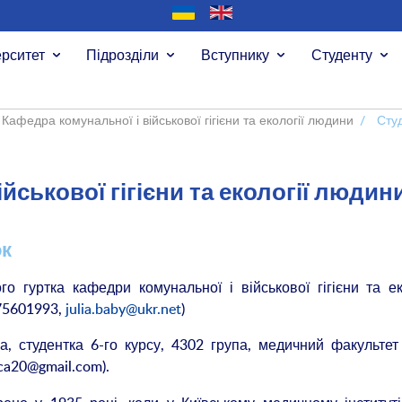
ерситет
Підрозділи
Вступнику
Студенту
Кафедра комунальної і військової гігієни та екології людини
/
Студ
йськової гігієни та екології людин
ок
о гуртка кафедри комунальної і військової гігієни та ек
975601993,
julia.baby@ukr.net
)
на, студентка 6-го курсу, 4302 група, медичний факульт
ca20@gmail.com).