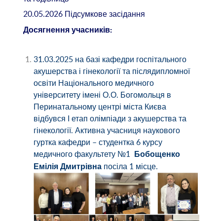
20.05.2026
Підсумкове засідання
Досягнення учасників:
31.03.2025 на базі кафедри госпітального
акушерства і гінекології та післядипломної
освіти Національного медичного
університету
імені
О
.
О
.
Богомольця
в
Перинатальному
центрі
міста
Києва
відбувся
І
етап
олімпіади
з
акушерства
та
гінекології
.
Активна учасниця наукового
гуртка кафедри – студентка 6 курсу
медичного факультету №1
Бобощенко
посіла 1 місце.
Емілія Дмитрівна