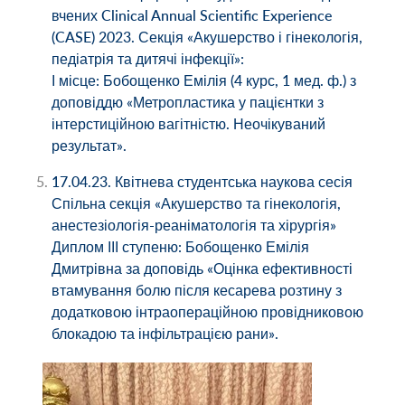
вчених Clinical Annual Scientific Experience
(CASE) 2023. Секція «Акушерство і гінекологія,
педіатрія та дитячі інфекції»:
І місце: Бобощенко Емілія (4 курс, 1 мед. ф.) з
доповіддю «Метропластика у пацієнтки з
інтерстиційною вагітністю. Неочікуваний
результат».
17.04.23. Квітнева студентська наукова сесія
Спільна секція «Акушерство та гінекологія,
анестезіологія-реаніматологія та хірургія»
Диплом ІІІ ступеню: Бобощенко Емілія
Дмитрівна за доповідь «Оцінка ефективності
втамування болю після кесарева розтину з
додатковою інтраопераційною провідниковою
блокадою та інфільтрацією рани».