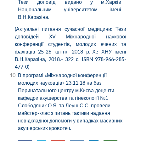
Тези доповіді видано у м.Харків
Національним університетом імені
В.Н.Каразіна.
(Актуальні питання сучасної медицини: Тези
доповідей XV Міжнародної наукової
конференції студентів, молодих вчених та
фахівців 25-26 квітня 2018 р.-Х.: ХНУ імені
В.Н.Каразіна, 2018.- 322 с. ISBN 978-966-285-
477-0)
В програмі «Міжнародної конференції
молодих науковців» 23.11.18 на базі
Перинатального центру м.Києва доценти
кафедри акушерства та гінекології №1
Слободяник О.Я. та Леуш С.С. провели
майстер-клас з питань тактики надання
невідкладної допомоги у випадках масивних
акушерських кровотеч.