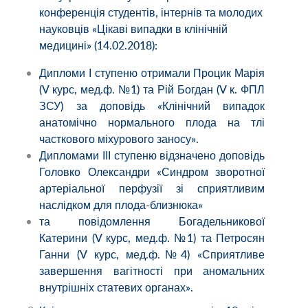
конференція студентів, інтернів та молодих
науковців «Цікаві випадки в клінічній
медицині» (14.02.2018):
Дипломи І ступеню отримали Процик Марія
(V курс, мед.ф. №1) та Рій Богдан (V к. ФПЛ
ЗСУ) за доповідь «Клінічний випадок
анатомічно нормального плода на тлі
часткового міхурового заносу».
Дипломами ІІІ ступеню відзначено доповідь
Головко Олександри «Синдром зворотної
артеріальної перфузії зі сприятливим
наслідком для плода-близнюка»
та повідомлення Богадельникової
Катерини (V курс, мед.ф. №1) та Петросян
Ганни (V курс, мед.ф.№4) «Сприятливе
завершення вагітності при аномальних
внутрішніх статевих органах».