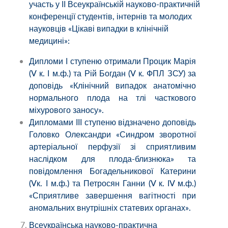
участь у ІІ Всеукраїнській науково-практичній
конференції студентів, інтернів та молодих
науковців «Цікаві випадки в клінічній
медицині»:
Дипломи І ступеню отримали Процик Марія
(V к. І м.ф.) та Рій Богдан (V к. ФПЛ ЗСУ) за
доповідь «Клінічний випадок анатомічно
нормального плода на тлі часткового
міхурового заносу».
Дипломами ІІІ ступеню відзначено доповідь
Головко Олександри «Синдром зворотної
артеріальної перфузії зі сприятливим
наслідком для плода-близнюка» та
повідомлення Богадельникової Катерини
(Vк. І м.ф.) та Петросян Ганни (V к. ІV м.ф.)
«Сприятливе завершення вагітності при
аномальних внутрішніх статевих органах».
Всеукраїнська науково-практична