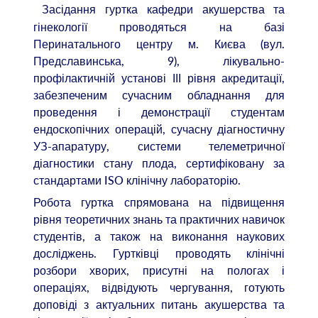
Засідання гуртка кафедри акушерства та
гінекології проводяться на базі
Перинатального центру м. Києва (вул.
Предславинська, 9), лікувально-
профілактичній установі ІІІ рівня акредитації,
забезпеченим сучасним обладнання для
проведення і демонстрації студентам
ендоскопічних операцій, сучасну діагностичну
УЗ-апаратуру, системи телеметричної
діагностики стану плода, сертифіковану за
стандартами ISO клінічну лабораторію.
Робота гуртка спрямована на підвищення
рівня теоретичних знань та практичних навичок
студентів, а також на виконання наукових
досліджень. Гуртківці проводять клінічні
розбори хворих, присутні на пологах і
операціях, відвідують чергування, готують
доповіді з актуальних питань акушерства та