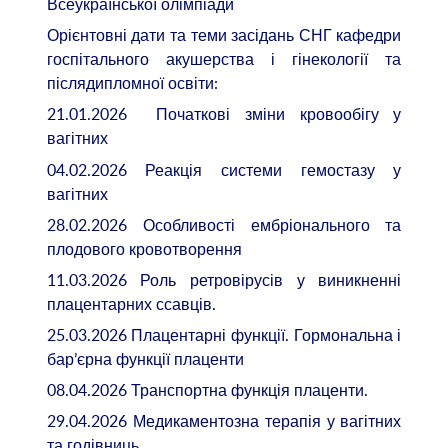
Всеукраїнської олімпіади
Орієнтовні дати та теми засідань СНГ кафедри
госпітального акушерства і гінекології та
післядипломної освіти:
21.01.2026
Початкові зміни кровообігу у
вагітних
04.02.2026
Реакція системи гемостазу у
вагітних
28.02.2026
Особливості ембріонального та
плодового кровотворення
11.03.2026
Роль ретровірусів у виникненні
плацентарних ссавців.
25.03.2026
Плацентарні функції. Гормональна і
бар’єрна функції плаценти
08.04.2026
Транспортна функція плаценти.
29.04.2026
Медикаментозна терапія у вагітних
та годівниць