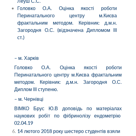
Леуш С.С.
Головко О.А. Оцінка якості роботи
Перинатального центру м.Києва
фрактальним методом. Керівник: д.м.н.
Загородня О.С. (відзначена Дипломом ІІІ
ст.)
– м. Харків
Головко О.А. Оцінка якості роботи
Перинатального центру м.Києва фрактальним
методом. Керівник: д.м.н. Загородня О.С.
Диплом ІІІ ступеню.
– м. Чернівці
ВІМКО Брус Ю.В доповідь по матеріалах
наукових робіт по фібринолізу ендометрію
02.04.19
14 лютого 2018 року шестеро студентів взяли