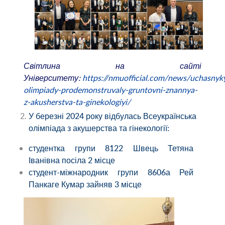
Світлина
на
сайті
Університету
:
https://nmuofficial.com/news/uchasnyk
olimpiady-prodemonstruvaly-gruntovni-znannya-
z-akusherstva-ta-ginekologiyi/
У березні 2024 року відбулась Всеукраїнська
олімпіада з акушерства та гінекології:
студентка групи 8122 Швець Тетяна
Іванівна посіла 2 місце
студент-міжнародник групи 8606а Рей
Панкаге Кумар зайняв 3 місце