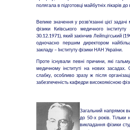
полягала в підготовці майбутніх лікарів д
Велике значення у розв’язанні цієї задач
фізики Київського медичного інституту
30.12.1971), який закінчив Лейпцігський (19
одночасно першим директором найбільш
закладу – Інституту фізики НАН України.
Проте існували певні причини, які гальм
медичному інституті на нових засадах. 
слабку, особливо зразу ж після організац
забезпеченість кафедри високоякісною фі
Загальний напрямок ви
до 50-х років. Тільки
викладання фізики сту