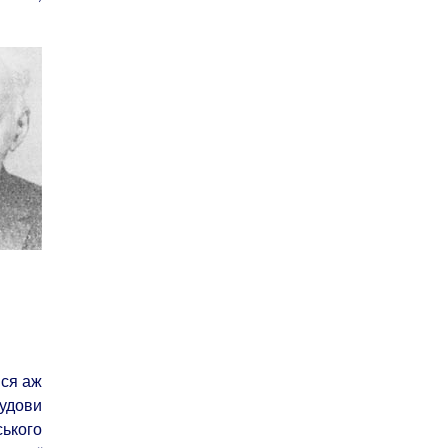
вся аж
будови
ського