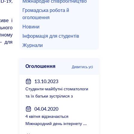
Міжнародне співробітництво
ID-19,
Громадська робота й
оголошення
иве і
Новини
ьного
упному
Інформація для студентів
 – для
Журнали
Оголошення
Дивитись усі
13.10.2023
Студенти-майбутні стоматологи
та їх батьки зустрілися з
керівництвом факультету
04.04.2020
4 квітня відзначається
Міжнародний день інтернету