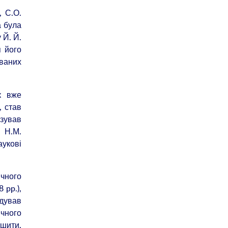
, С.О.
а була
 Й. Й.
я його
ованих
к вже
, став
ізував
а Н.М.
аукові
чного
 pp.),
дував
ічного
ішити,