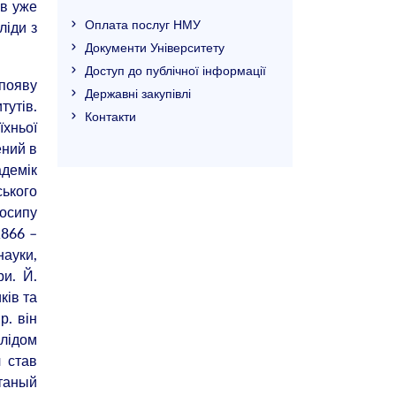
ів уже
Оплата послуг НМУ
ліди з
Документи Університету
Доступ до публічної інформації
 появу
Державні закупівлі
тутів.
Контакти
хньої
ений в
адемік
ького
Йосипу
1866 –
науки,
ри. Й.
ків та
р. він
слідом
ч став
итаный