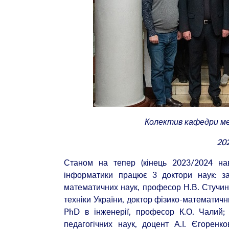
Колектив кафедри мед
20
Станом на тепер (кінець 2023/2024 нав
інформатики працює 3 доктори наук: за
математичних наук, професор Н.В. Стучин
техніки України, доктор фізико-математич
PhD в інженерії, професор К.О. Чалий; 
педагогічних наук, доцент А.І. Єгоренк