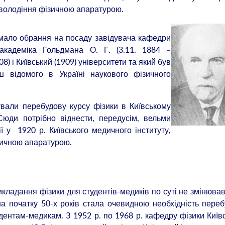
о володіння фізичною апаратурою.
і мало обрання на посаду завідувача кафедри
 академіка Гольдмана О. Г. (3.11. 1884 –
08) і Київський (1909) університети та який був
 відомого в Україні наукового фізичного
ували перебудову курсу фізики в Київському
Сюди потрібно віднести, передусім, вельми
ії у 1920 р. Київського медичного інституту,
зичною апаратурою.
кладання фізики для студентів-медиків по суті не змінюва
 на початку 50-х років стала очевидною необхідність пере
дентам-медикам. З 1952 р. по 1968 р. кафедру фізики Київ