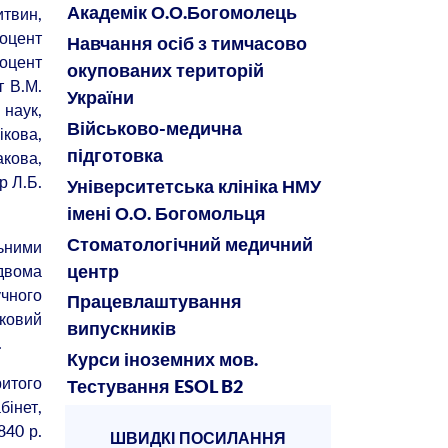
итвин,
Академік О.О.Богомолець
доцент
Навчання осіб з тимчасово
доцент
окупованих територій
т В.М.
України
 наук,
Військово-медична
ікова,
акова,
підготовка
р Л.Б.
Університетська клініка НМУ
імені О.О. Богомольця
ьними
Стоматологічний медичний
двома
центр
чного
Працевлаштування
уковий
випускників
.
Курси іноземних мов.
ритого
Тестування ESOL B2
бінет,
840 р.
ШВИДКІ ПОСИЛАННЯ