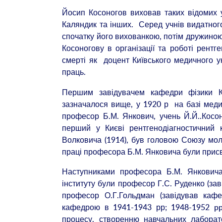
Йосип Косоногов виховав таких відомих уч
Каляндик та інших. Серед учнів видатного
спочатку його вихованкою, потім дружиною
Косоногову в організації та роботі рентге
смерті як доцент Київського медичного у
праць.
Першим завідувачем кафедри фізики Ки
зазначалося вище, у 1920 р на базі меди
професор Б.М. Янкович, учень Й.Й..Косон
перший у Києві рентгенодіагностичний к
Волковича (1914), був головою Союзу мол
праці професора Б.М. Янковича були присв
Наступниками професора Б.М. Янковича
інституту були професор Г.С. Руденко (зав
професор О.Г.Гольдман (завідував кафе
кафедрою в 1941-1943 рр; 1948-1952 pp.
процесу, створенню навчальних лаборато