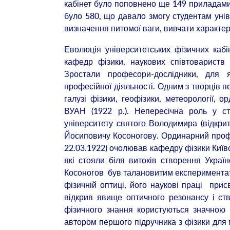
кабінет було поповнено ще 149 приладами з
було 580, що давало змогу студентам уні
визначення питомої ваги, вивчати характер
Еволюція університетських фізичних кабі
кафедр фізики, наукових співтовариств ф
Зростали професори-дослідники, для 
професійної діяльності. Одним з творців п
галузі фізики, геофізики, метеорології, 
ВУАН (1922 р.). Непересічна роль у ст
університету святого Володимира (відкрит
Йосиповичу Косоногову. Ординарний профе
22.03.1922) очолював кафедру фізики Київсь
які стояли біля витоків створення Україн
Косоногов був талановитим експериментатор
фізичній оптиці, його наукові праці прис
відкрив явище оптичного резонансу і ст
фізичного знання користуються значною 
автором першого підручника з фізики для 