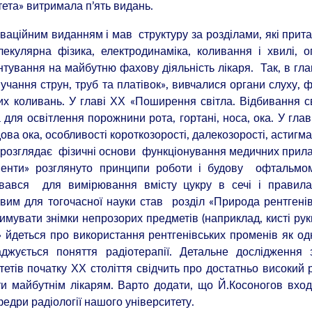
ета» витримала п’ять видань.
оваційним виданням і мав структуру за розділами, які прит
екулярна фізика, електродинаміка, коливання і хвилі, о
нтування на майбутню фахову діяльність лікаря. Так, в гла
чання струн, труб та платівок», вивчалися органи слуху, ф
вих коливань. У главі ХХ «Поширення світла. Відбивання с
для освітлення порожнини рота, гортані, носа, ока. У главі
ова ока, особливості короткозорості, далекозорості, астигм
ож розглядає фізичні основи функціонування медичних прила
рументи» розглянуто принципи роботи і будову офтальмо
увався для вимірювання вмісту цукру в сечі і правила
вим для тогочасної науки став розділ «Природа рентгені
мувати знімки непрозорих предметів (наприклад, кисті руки
и» йдеться про використання рентгенівських променів як од
ваджується поняття радіотерапії. Детальне дослідження 
тетів початку ХХ століття свідчить про достатньо високий 
ти майбутнім лікарям. Варто додати, що Й.Косоногов вхо
федри радіології нашого університету.