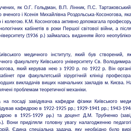
ених, як О.Г. Гольдман, В.П. Лінник, П.С. Тартаковський
 вченого і Ксенія Михайлівна Роздольська-Косоногова, як
 і колегою. К.М. Косоногова активно допомагала професору
нологічних кабінетів в роки Першої світової війни, а післ
ніверситету (1936 р.) займалась виданням його неопублік
ївського медичного інституту, який був створений, я
чного факультету Київського університету Cв. Володимира
огова, який керував нею з 1920 р. по 1922 р. Він орган
абінет при факультетській хірургічній клініці професор
одших викладачів вищих навчальних закладів м. Києва. Н
ячені проблемам теоретичної механіки.
 на посаді завідувача кафедри фізики Київського меди
ідував кафедрою в 1922-1925 рр.; 1929-1941 рр.; 1943-1948
дрою в 1925-1929 pp.) та доцент Д.М. Трубченко (заві
). Вони приділяли головну увагу налагодженню педагог
рій. Єдина спеціальна задача, яку необхідно було вир