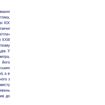
аманні
птика,
ві ХІХ
ізичні
вітла»
 ХХІІІ
атизму
дів. У
метра,
 його
вських
), а в
ного з
змісту
рівень
див до