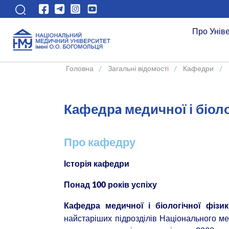
Про Унів
Головна
/
Загальні відомості
/
Кафедри
/
Кафедрa медичної і біол
Про кафедру
Історія кафедри
Понад 100 років успіху
Кафедра
медичної і біологічної фізи
найстаріших підрозділів Національного ме