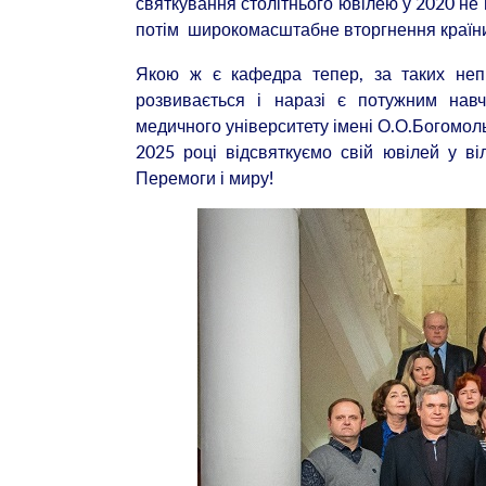
святкування столітнього ювілею у 2020 не 
потім широкомасштабне вторгнення країни
Якою ж є кафедра тепер, за таких неп
розвивається і наразі є потужним нав
медичного університету імені О.О.Богомол
2025 році відсвяткуємо свій ювілей у ві
Перемоги і миру!