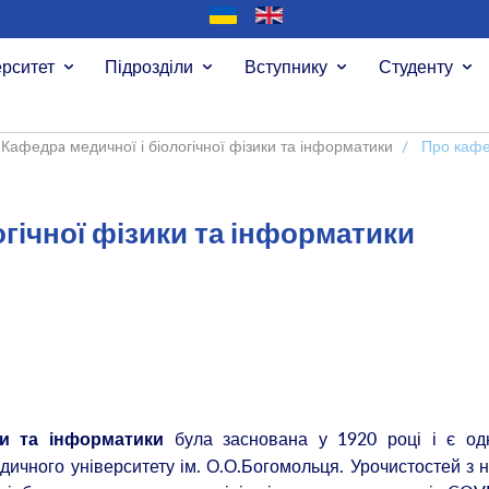
ерситет
Підрозділи
Вступнику
Студенту
Кафедрa медичної і біологічної фізики та інформатики
/
Про каф
огічної фізики та інформатики
була заснована у 1920 році і є од
ки та інформатики
дичного університету ім. О.О.Богомольця. Урочистостей з 