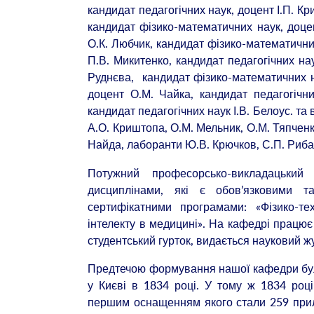
кандидат педагогічних наук, доцент І.П. К
кандидат фізико-математичних наук, доце
О.К. Любчик, кандидат фізико-математичних
П.В. Микитенко, кандидат педагогічних на
Руднєва, кандидат фізико-математичних на
доцент О.М. Чайка, кандидат педагогічни
кандидат педагогічних наук І.В. Белоус. та
А.О. Криштопа, О.М. Мельник, О.М. Тяпчен
Найда, лаборанти Ю.В. Крючков, С.П. Риба
Потужний професорсько-викладацький
дисциплінами, які є обов’язковими 
сертифікатними програмами: «Фізико-те
інтелекту в медицині». На кафедрі працює
студентський гурток, видається науковий ж
Предтечою формування нашої кафедри бул
у Києві в 1834 році. У тому ж 1834 році
першим оснащенням якого стали 259 прила