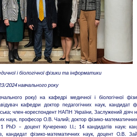
ичної і біологічної фізики та інформатики
23/2024 навчального року
чального року) на кафедрі медичної і біологічної фізи
відувач кафедри доктор педагогічних наук, кандидат фі
ська; член-кореспондент НАПН України, Заслужений діяч н
них наук, професор О.В. Чалий; доктор фізико-математичних
1 PhD – доцент Кучеренко І.І.; 14 кандидатів наук: ка
ов, кандидат фізико-математичних наук, доцент О.В. За