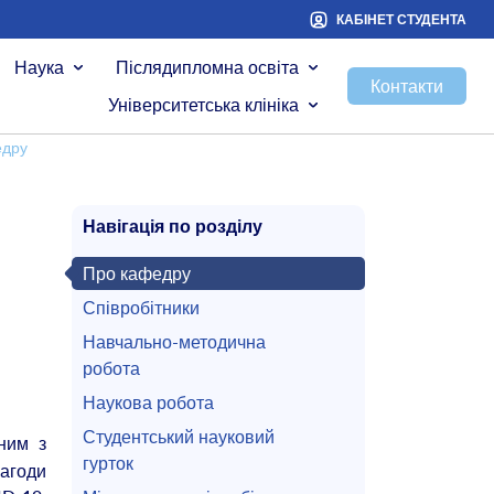
КАБІНЕТ СТУДЕНТА
Наука
Післядипломна освіта
Контакти
Університетська клініка
едру
Навігація по розділу
Про кафедру
Співробітники
Навчально-методична
робота
Наукова робота
Студентський науковий
ним з
гурток
нагоди