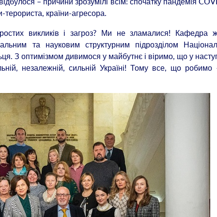
відбулося – причини зрозумілі всім: спочатку пандемія COV
-терориста, країни-агресора.
ростих викликів і загроз? Ми не зламалися! Кафедра ж
чальним та науковим структурним підрозділом Націонал
ьця. З оптимізмом дивимося у майбутнє і віримо, що у наст
льній, незалежній, сильній Україні! Тому все, що робимо