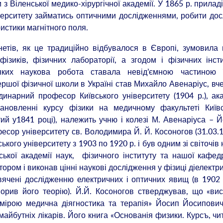
 Віленської медико-хірургічної академії. У 1865 р. прилад
верситету займатись оптичними дослідженнями, робити дос
истики магнітного поля.
нетів, як це традиційно відбувалося в Європі, зумовила
ізиків, фізичних лабораторії, а згодом і фізичних інсти
яких наукова робота ставала невід’ємною частиною ї
ершої фізичної школи в Україні став Михайло Авенаріус, вч
ординарний професор Київського університету (1904 р.), ак
ановленні курсу фізики на медичному факультеті Київс
ий у1841 році), належить учню і колезі М. Авенаріуса – 
сор університету св. Володимира Й. Й. Косоногов (31.03.
кого університету з 1903 по 1920 р. і був одним зі світочів 
ської академії наук, фізичного інституту та нашої кафед
ом і виконав цінні наукові дослідження у фізиці діелектри
вячені дослідженню електрич­них і оптичних явищ (в 1902 
ворив його теорію). Й.Й. Косоногов стверджував, що «ви
мірою медична діягностика та терапія» Йосип Йосипови
майбутніх лікарів. Його книга «Основанія физики. Курсъ, ч