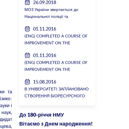
26.09.2018
МОЗ України звертається до
Національної поліції та
Генеральної прокуратури з
01.11.2016
вимогою розслідування низки
(ENG) COMPLETED A COURSE OF
зухвалих злочинів екс-ректорки
IMPROVEMENT ON THE
НМУ Катерини Амосової
DEPARTMENT OF GENERAL
01.11.2016
SURGERY №2
(ENG) COMPLETED A COURSE OF
IMPROVEMENT ON THE
DEPARTMENT OF GENERAL
15.08.2016
SURGERY №2
В УНІВЕРСИТЕТІ ЗАПЛАНОВАНО
ки та
СТВОРЕННЯ БІОРЕСУРСНОГО
зико-
ЦЕНТРУ
ауки і
 наук,
До 180-річчя НМУ
ндидат
Вітаємо з Днем народження!
йцева,