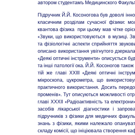
автором студентамъ Медицинского Факульт
Підручник Й.Й. Косоногова був доволі інн
класичним розділам сучасної фізики: мол
квантова фізика при цьому мав чітке оріє
«Звуки, що використовуються в музиці. Зву
та фізіологічні аспекти сприйняття звуко
описано використання увігнутого дзеркала 
«Деякі оптичні інструменти» описується буд
та інші патології ока. Й.Й. Косоногов так
тій же главі ХХІІІ «Деякі оптичні інст
мікроскопа, цукрометра, що використов
практичного використання. Досить передо
променів». Тут описуються можливості отри
главі ХХХІІ «Радіоактивність та електрон
засобів лікарської діагностики і запро
підручників з фізики для медичних факуль
знань з фізики, якими належало опанува
складу комісії, що ініціювала створення ка