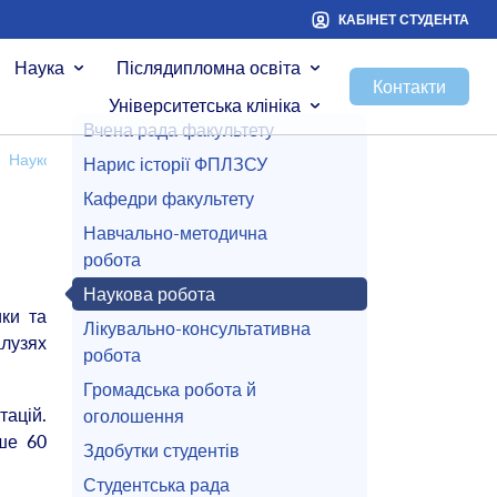
КАБІНЕТ СТУДЕНТА
Наука
Післядипломна освіта
Контакти
Університетська клініка
Вчена рада факультету
Наукова робота
Нарис історії ФПЛЗСУ
Кафедри факультету
Навчально-методична
робота
Наукова робота
ики та
Лікувально-консультативна
алузях
робота
Громадська робота й
тацій.
оголошення
ьше 60
Здобутки студентів
Студентська рада