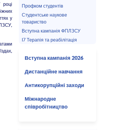
 році
Профком студентів
біжних
Студентське наукове
ттях у
товариство
ЛЗСУ,
Вступна кампанія ФПЛЗСУ
I7 Терапія та реабілітація
татами
здах,
Вступна кампанія 2026
Дистанційне навчання
Антикорупційні заходи
Міжнародне
співробітництво