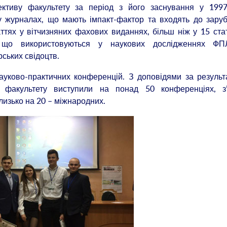
лективу факультету за період з його заснування у 1997
 у журналах, що мають імпакт-фактор та входять до зару
ттях у вітчизняних фахових виданнях, більш ніж у 15 ста
и, що використовуються у наукових дослідженнях ФП
рських свідоцтв.
ауково-практичних конференцій. З доповідями за резуль
 факультету виступили на понад 50 конференціях, з’ї
лизько на 20 – міжнародних.