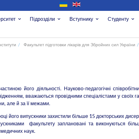
ерситет
Підрозділи
Вступнику
Студенту
нститути
/
Факультет підготовки лікарів для Збройних сил України
/
стиною його діяльності. Науково-педагогічні співробітн
лідженням, вважаються провідними спеціалістами у своїх г
ни, але й за її межами.
оці його випускники захистили більше 15 докторських дисер
пускниками факультету заплановані та виконуються біл
 медичних наук.