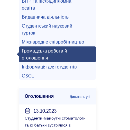
БПР та післядипломна
освіта
Видавнича діяльність
Студентський науковий
гурток
Міжнародне співробітництво
Громадська робота й
оголошення
Інформація для студентів
OSCE
Оголошення
Дивитись усі
13.10.2023
Студенти-майбутні стоматологи
та їх батьки зустрілися з