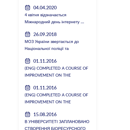
керівництвом факультету
04.04.2020
4 квітня відзначається
Міжнародний день інтернету
26.09.2018
МОЗ України звертається до
Національної поліції та
Генеральної прокуратури з
01.11.2016
вимогою розслідування низки
(ENG) COMPLETED A COURSE OF
зухвалих злочинів екс-ректорки
IMPROVEMENT ON THE
НМУ Катерини Амосової
DEPARTMENT OF GENERAL
01.11.2016
SURGERY №2
(ENG) COMPLETED A COURSE OF
IMPROVEMENT ON THE
DEPARTMENT OF GENERAL
15.08.2016
SURGERY №2
В УНІВЕРСИТЕТІ ЗАПЛАНОВАНО
СТВОРЕННЯ БІОРЕСУРСНОГО