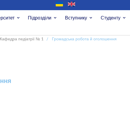
ерситет
Підрозділи
Вступнику
Студенту
Кафедра педіатрії № 1
/
Громадська робота й оголошення
ення