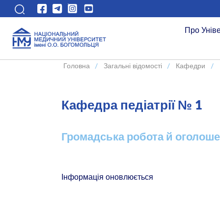
Про Унів
Головна
/
Загальні відомості
/
Кафедри
/
Кафедра педіатрії № 1
Громадська робота й оголош
Інформація оновлюється