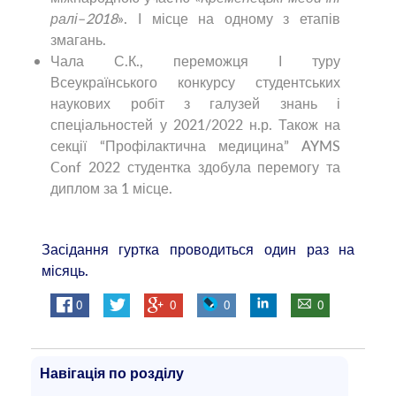
ралі
–
2018
». І місце на одному з етапів
змагань.
Чала С.К., переможця І туру
Всеукраїнського конкурсу студентських
наукових робіт з галузей знань і
спеціальностей у 2021/2022 н.р. Також на
секції “Профілактична медицина” AYMS
Conf 2022 студентка здобула перемогу та
диплом за 1 місце.
Засідання гуртка проводиться один раз на
місяць.
0
0
0
0
Навігація по розділу