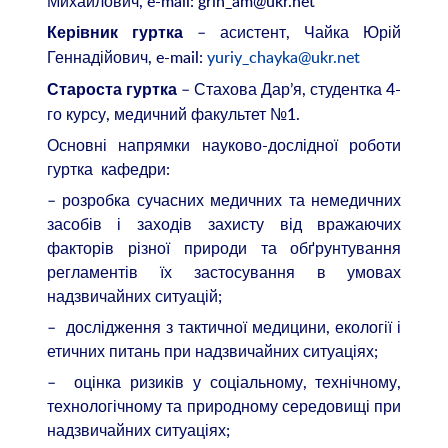
Михайлович, e-mail: grin_am@ukr.net
– асистент, Чайка Юрій
Керівник гуртка
Геннадійович, e-mail:
yuriy_chayka@ukr.net
– Стахова Дар’я, студентка 4-
Староста гуртка
го курсу, медичний факультет №1.
Основні напрямки науково-дослідної роботи
гуртка кафедри:
– розробка сучасних медичних та немедичних
засобів і заходів захисту від вражаючих
факторів різної природи та обґрунтування
регламентів їх застосування в умовах
надзвичайних ситуацій;
– дослідження з тактичної медицини, екології і
етичних питань при надзвичайних ситуаціях;
– оцінка ризиків у соціальному, технічному,
технологічному та природному середовищі при
надзвичайних ситуаціях;