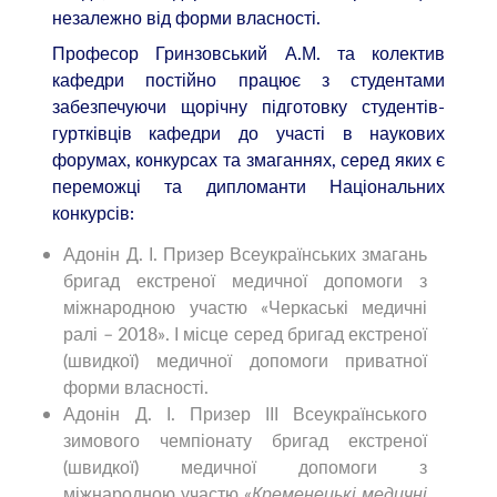
незалежно від форми власності.
Професор Гринзовський А.М. та колектив
кафедри постійно працює з студентами
забезпечуючи щорічну підготовку студентів-
гуртківців кафедри до участі в наукових
форумах, конкурсах та змаганнях, серед яких є
переможці та дипломанти Національних
конкурсів:
Адонін Д. І. Призер Всеукраїнських змагань
бригад екстреної медичної допомоги з
міжнародною участю «Черкаські медичні
ралі – 2018». І місце серед бригад екстреної
(швидкої) медичної допомоги приватної
форми власності.
Адонін Д. І. Призер ІІІ Всеукраїнського
зимового чемпіонату бригад екстреної
(швидкої) медичної допомоги з
міжнародною участю «
Кременецькі медичні