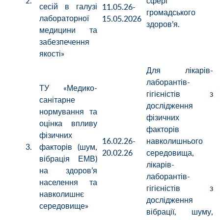
2.
сфері
сесій в галузі
11.05.26-
громадського
лабораторної
15.05.2026
здоров’я.
медицини та
забезпечення
якості»
Для лікарів-
лаборантів-
ТУ «Медико-
гігієністів з
санітарне
дослідження
нормування та
фізичних
оцінка впливу
факторів
фізичних
16.02.26-
навколишнього
3.
факторів (шум,
20.02.26
середовища,
вібрація ЕМВ)
лікарів-
на здоров’я
лаборантів-
населення та
гігієністів з
навколишнє
дослідження
середовище»
вібрації, шуму,