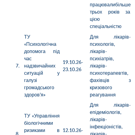
працювалибільше
трьох років за
цією
спеціальністю
ТУ
Для лікарів-
«Психологічна
психологів,
допомога під
лікарів-
час
психіатрів,
19.10.26-
7.
надзвичайних
лікарів-
23.10.26
ситуацій у
психотерапевтів,
галузі
фахівців з
громадського
кризового
здоров’я»
реагування
Для лікарів-
епідеміологів,
ТУ «Управління
лікарів-
біологічними
інфекціоністів,
ризиками в
12.10.26-
8.
лікарів-