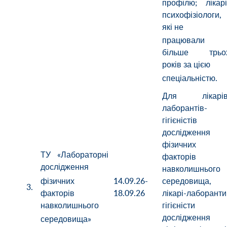
профілю; лікарі
психофізіологи,
які не
працювали
більше трьо
років за цією
спеціальністю.
Для лікарів
лаборантів-
гігієністів 
дослідження
фізичних
ТУ «Лабораторні
факторів
дослідження
навколишнього
фізичних
14.09.26-
середовища,
3.
факторів
18.09.26
лікарі-лаборанти
навколишнього
гігієністи 
дослідження
середовища»