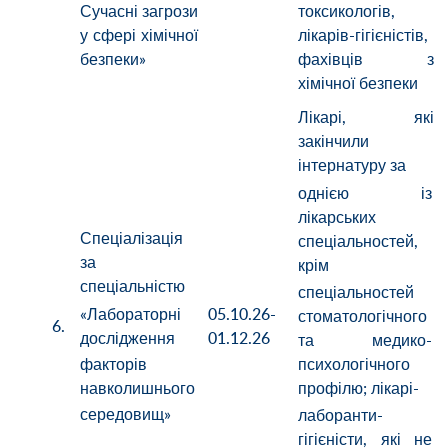
Сучасні загрози
токсикологів,
у сфері хімічної
лікарів-гігієністів,
безпеки»
фахівців з
хімічної безпеки
Лікарі, які
закінчили
інтернатуру за
однією із
лікарських
Спеціалізація
спеціальностей,
за
крім
спеціальністю
спеціальностей
«Лабораторні
05.10.26-
стоматологічного
6.
дослідження
01.12.26
та медико-
психологічного
факторів
профілю; лікарі-
навколишнього
середовищ»
лаборанти-
гігієністи, які не