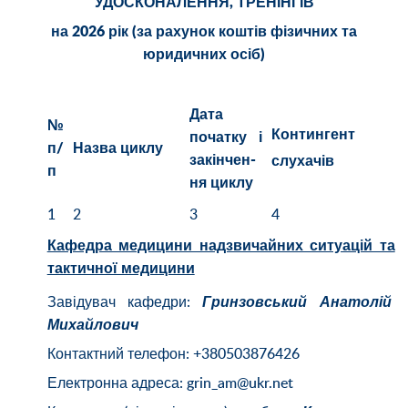
УДОСКОНАЛЕННЯ, ТРЕНІНГІВ
на 2026 рік (за рахунок коштів фізичних та
юридичних осіб)
Дата
№
Контингент
початку і
п/
Назва циклу
закінчен-
слухачів
п
ня циклу
1
2
3
4
Кафедра медицини надзвичайних ситуацій та
тактичної медицини
Завідувач кафедри:
Гринзовський Анатолій
Михайлович
Контактний телефон: +380503876426
Електронна адреса: grin_am@ukr.net