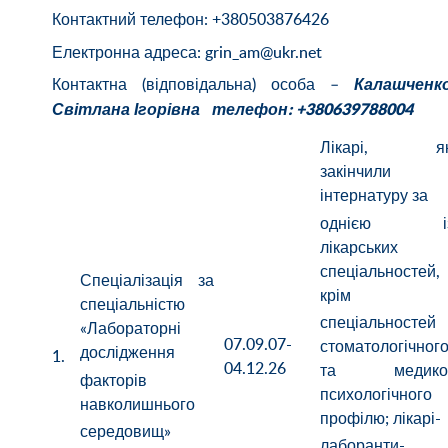
Контактний телефон: +380503876426
Електронна адреса: grin_am@ukr.net
Контактна (відповідальна) особа –
Калашченк
Світлана Ігорівна телефон: +380639788004
Лікарі, як
закінчили
інтернатуру за
однією і
лікарських
спеціальностей,
Спеціалізація за
крім
спеціальністю
спеціальностей
«Лабораторні
07.09.07-
стоматологічног
дослідження
1.
04.12.26
та медико
факторів
психологічного
навколишнього
профілю; лікарі-
середовищ»
лаборанти-