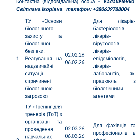
Контактна (відповідальна) особа –
Калашченко
Світлана Ігорівна
телефон: +380639788004
ТУ «Основи
Для лікарів-
біологічного
бактеріологів,
захисту та
лікарів-
біологічної
вірусологів,
безпеки.
лікарів-
02.02.26-
1.
Реагування на
епідеміологів,
06.02.26
надзвичайні
лікарів-
ситуації
лаборантів, які
спричинені
працюють з
біологічною
біологічними
загрозою»
агентами
ТУ «Тренінг для
тренерів (ТоТ) з
організації та
Для фахівців та
02.03.26-
проведення
професіоналів в
06.03.26
навчальних