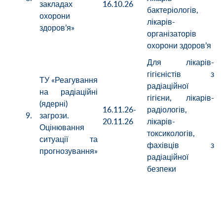
закладах
16.10.26
бактеріологів,
охорони
лікарів-
здоров’я»
організаторів
охорони здоров’я
Для лікарів-
гігієністів з
ТУ «Реагування
радіаційної
на радіаційні
гігієни, лікарів-
(ядерні)
16.11.26-
радіологів,
9.
загрози.
20.11.26
лікарів-
Оцінювання
токсикологів,
ситуації та
фахівців з
прогнозування»
радіаційної
безпеки