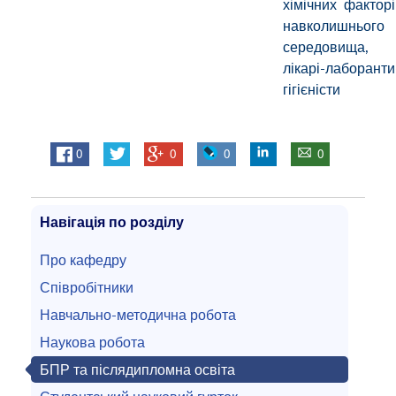
хімічних факторі
навколишнього
середовища,
лікарі-лаборанти
гігієністи
0
0
0
0
Навігація по розділу
Про кафедру
Співробітники
Навчально-методична робота
Наукова робота
БПР та післядипломна освіта