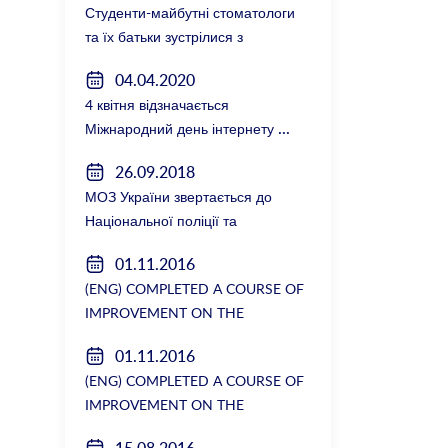
Студенти-майбутні стоматологи
та їх батьки зустрілися з
керівництвом факультету
04.04.2020
4 квітня відзначається
Міжнародний день інтернету
26.09.2018
МОЗ України звертається до
Національної поліції та
Генеральної прокуратури з
01.11.2016
вимогою розслідування низки
(ENG) COMPLETED A COURSE OF
зухвалих злочинів екс-ректорки
IMPROVEMENT ON THE
НМУ Катерини Амосової
DEPARTMENT OF GENERAL
01.11.2016
SURGERY №2
(ENG) COMPLETED A COURSE OF
IMPROVEMENT ON THE
DEPARTMENT OF GENERAL