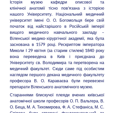
Історія музею кафедри описової та
клінічної анатомії тісно пов’язана з історією
нашого Університету. Національний медичний
університет імені О. О. Богомольця бере свій
початок від найстарішого в Російській імперії
вищого медичного навчального закладу –
Віленської медико-хірургічної академії, яка була
заснована в 1579 році. Рескриптом імператора
Миколи І 29 квітня (за старим стилем) 1840 року
вона переведена в Київ і приєднана до
Університету св. Володимира та перетворена на
медичний факультет. Сюди саме під особистим
наглядом першого декана медичного факультету
професора В. О. Караваєва були перевезені
препарати Віленського анатомічного музею.
Стараннями блискучої плеяди вчених київської
анатомічної школи професорів О. П. Вальтера, В.
О. Беца, М. А. Тихомирова, Ф. А. Стефаніса, М. С.
Спірова були створені фундаментальний та