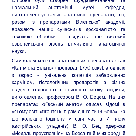
навчальний анатомічні музеї кафедри,
виготовлені унікальні анатомічні препарати, що,
разом із препаратами Віленської академії,
вражають наших сучасників досконалістю та
технікою обробки, і свідчать про високий
європейський рівень вітчизняної анатомічної
науки.
Символом колекції анатомічних препаратів став
«Кат міста Вільно» (препарат 1770 року), а однією
з окрас – унікальна колекція забарвлених
карміном, гістологічних препаратів з різних
відділів головного і спинного мозку людини,
виготовлених професором В. О. Бецем. На цих
препаратах київський анатом описав відомі в
усьому світі «гігантські пірамідні клітини Беца». За
цю колекцію (оцінену у свій час в 7 тисяч
австрійських гульденів) В. О. Бец одержав
«Медаль преуспєянія» на Всесвітній міжнародній