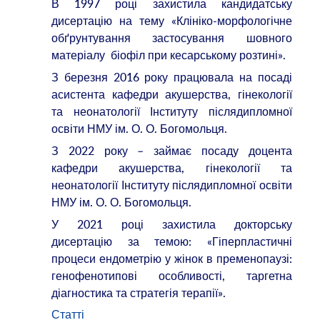
В 1997 році захистила кандидатську
дисертацію на тему «Клініко-морфологічне
обґрунтування застосування шовного
матеріалу біофіл при кесарському розтині».
З березня 2016 року працювала на посаді
асистента кафедри акушерства, гінекології
та неонатології Інституту післядипломної
освіти НМУ ім. О. О. Богомольця.
З 2022 року – займає посаду доцента
кафедри акушерства, гінекології та
неонатології Інституту післядипломної освіти
НМУ ім. О. О. Богомольця.
У 2021 році захистила докторську
дисертацію за темою: «Гіперпластичні
процеси ендометрію у жінок в пременопаузі:
генофенотипові особливості, таргетна
діагностика та стратегія терапії».
Статті