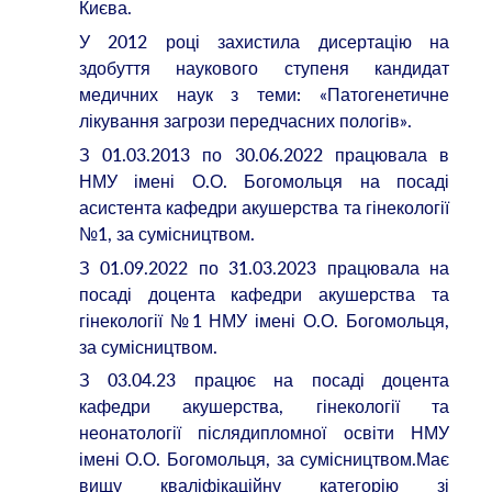
Києва.
У 2012 році захистила дисертацію на
здобуття наукового ступеня кандидат
медичних наук з теми: «Патогенетичне
лікування загрози передчасних пологів».
З 01.03.2013 по 30.06.2022 працювала в
НМУ імені О.О. Богомольця на посаді
асистента кафедри акушерства та гінекології
№1, за сумісництвом.
З 01.09.2022 по 31.03.2023 працювала на
посаді доцента кафедри акушерства та
гінекології №1 НМУ імені О.О. Богомольця,
за сумісництвом.
З 03.04.23 працює на посаді доцента
кафедри акушерства, гінекології та
неонатології післядипломної освіти НМУ
імені О.О. Богомольця, за сумісництвом.Має
вищу кваліфікаційну категорію зі