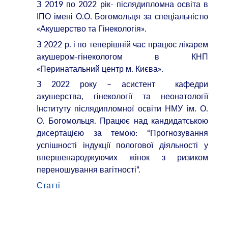
З 2019 по 2022 рік- післядипломна освіта в
ІПО імені О.О. Богомольця за спеціальністю
«Акушерство та Гінекологія».
З 2022 р. і по теперішній час працює лікарем
акушером-гінекологом в КНП
«Перинатальний центр м. Києва».
З 2022 року – асистент кафедри
акушерства, гінекології та неонатології
Інституту післядипломної освіти НМУ ім. О.
О. Богомольця. Працює над кандидатською
дисертацією за темою: “Прогнозування
успішності індукції пологової діяльності у
впершенароджуючих жінок з ризиком
переношування вагітності”.
Статті