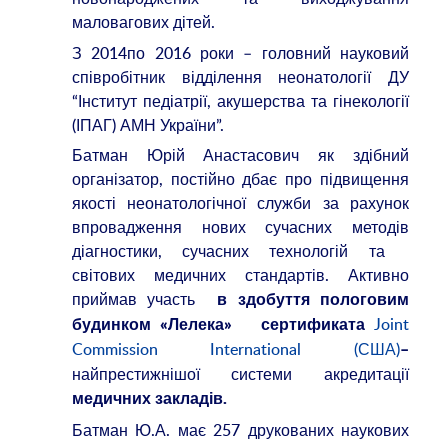
маловагових дітей.
З 2014по 2016 роки – головний науковий
співробітник відділення неонатології ДУ
“Інститут педіатрії, акушерства та гінекології
(ІПАГ) АМН України”.
Батман Юрій Анастасович як здібний
організатор, постійно дбає про підвищення
якості неонатологічної служби за рахунок
впровадження нових сучасних методів
діагностики, сучасних технологій та
світових медичних стандартів. Активно
приймав участь
в здобуття пологовим
Joint
будинком «Лелека» сертификата
Commission International (США)
–
найпрестижнішої системи акредитації
медичних закладів.
Батман Ю.А. має 257 друкованих наукових