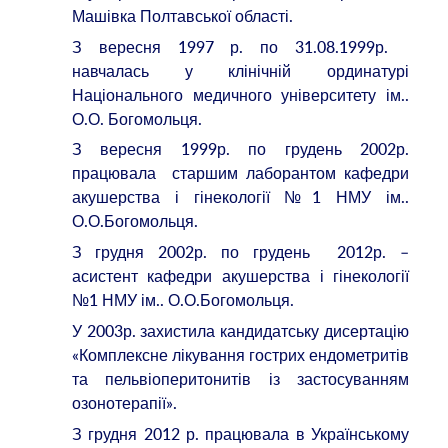
Машівка Полтавської області.
З вересня 1997 р. по 31.08.1999р.
навчалась у клінічній ординатурі
Національного медичного університету ім..
О.О. Богомольця.
З вересня 1999р. по грудень 2002р.
працювала старшим лаборантом кафедри
акушерства і гінекології №1 НМУ ім..
О.О.Богомольця.
З грудня 2002р. по грудень 2012р. –
асистент кафедри акушерства і гінекології
№1 НМУ ім.. О.О.Богомольця.
У 2003р. захистила кандидатську дисертацію
«Комплексне лікування гострих ендометритів
та пельвіоперитонитів із застосуванням
озонотерапії».
З грудня 2012 р. працювала в Українському