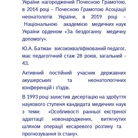
України нагороджений Почесною Грамотою,
в 2014 році – Почесною Грамотою Асоціації
неонатологів України, в 2019 році –
Національною академією медичних наук
України орденом «За бездоганну медичну
допомогу».
Ю.А. Батман висококваліфікований педагог,
має педагогічний стаж 28 років, загальний ‑
43.
Активний постійний учасник державних
акушерських та неонатологічних
конференцій і з’їздів.
В 1993 році захистив дисертацію на здобуття
наукового ступеня кандидата медичних наук
з теми: «Особливості ранньої екстреної
адаптації новонароджених, витягнутих
шляхом операції кесаревого розтину та
прогнозування їх стану».