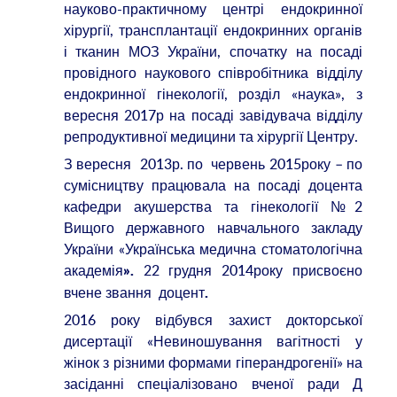
науково-практичному центрі ендокринної
хірургії, трансплантації ендокринних органів
і тканин МОЗ України, спочатку на посаді
провідного наукового співробітника відділу
ендокринної гінекології, розділ «наука», з
вересня 2017р на посаді завідувача відділу
репродуктивної медицини та хірургії Центру.
З вересня 2013р. по червень 2015року – по
сумісництву працювала на посаді доцента
кафедри акушерства та гінекології №2
Вищого державного навчального закладу
України «Українська медична стоматологічна
академія
22 грудня 2014року присвоєно
».
вчене звання доцент
.
2016 року відбувся захист докторської
дисертації «Невиношування вагітності у
жінок з різними формами гіперандрогенії» на
засіданні спеціалізовано вченої ради Д