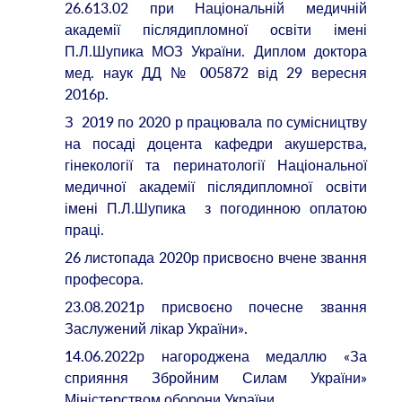
26.613.02 при Національній медичній
академії післядипломної освіти імені
П.Л.Шупика МОЗ України. Диплом доктора
мед. наук ДД № 005872 від 29 вересня
2016р.
З 2019 по 2020 р працювала по сумісництву
на посаді доцента кафедри акушерства,
гінекології та перинатології Національної
медичної академії післядипломної освіти
імені П.Л.Шупика з погодинною оплатою
праці.
26 листопада 2020р присвоєно вчене звання
професора.
23.08.2021р присвоєно почесне звання
Заслужений лікар України».
14.06.2022р нагороджена медаллю «За
сприяння Збройним Силам України»
Міністерством оборони України.