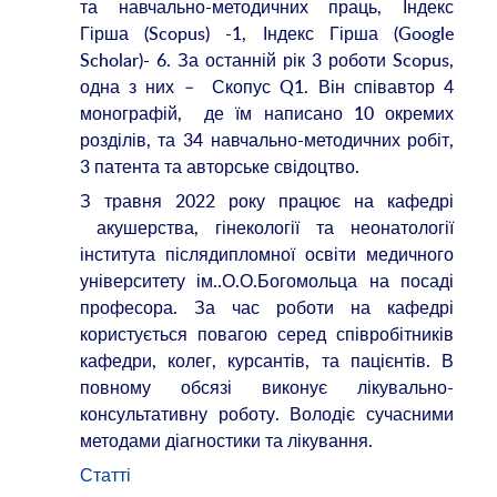
та навчально-методичних праць, Індекс
Гірша (Scopus) -1, Індекс Гірша (Google
Scholar)- 6. За останній рік 3 роботи Scopus,
одна з них – Скопус Q1. Він співавтор 4
монографій, де їм написано 10 окремих
розділів, та 34 навчально-методичних робіт,
3 патента та авторське свідоцтво.
З травня 2022 року працює на кафедрі
акушерства, гінекології та неонатології
інститута післядипломної освіти медичного
університету ім..О.О.Богомольца на посаді
професора. За час роботи на кафедрі
користується повагою серед співробітників
кафедри, колег, курсантів, та пацієнтів. В
повному обсязі виконує лікувально-
консультативну роботу. Володіє сучасними
методами діагностики та лікування.
Статті