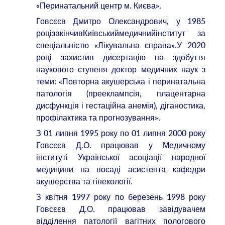
«Перинатальний центр м. Києва».
Говсєєв Дмитро Олександрович, у 1985
роцізакінчивКиївськиймедичнийінститут за
спеціальністю «Лікувальна справа».У 2020
році захистив дисертацію на здобуття
наукового ступеня доктор медичних наук з
теми: «Повторна акушерська і перинатальна
патологія (прееклампсія, плацентарна
дисфункція і гестаційна анемія), діганостика,
профілактика та прогнозування».
З 01 липня 1995 року по 01 липня 2000 року
Говсєєв Д.О. працював у Медичному
інституті Української асоціації народної
медицини на посаді асистента кафедри
акушерства та гінекології.
З квітня 1997 року по березень 1998 року
Говсєєв Д.О. працював завідувачем
відділення патології вагітних пологового