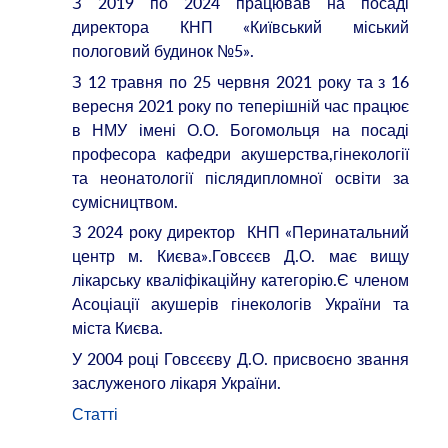
З 2019 по 2024 працював на посаді
директора КНП «Київський міський
пологовий будинок №5».
З 12 травня по 25 червня 2021 року та з 16
вересня 2021 року по теперішній час працює
в НМУ імені О.О. Богомольця на посаді
професора кафедри акушерства,гінекології
та неонатології післядипломної освіти за
сумісництвом.
З 2024 року директор КНП «Перинатальний
центр м. Києва».Говсєєв Д.О. має вищу
лікарську кваліфікаційну категорію.Є членом
Асоціації акушерів гінекологів України та
міста Києва.
У 2004 році Говсєєву Д.О. присвоєно звання
заслуженого лікаря України.
Статті