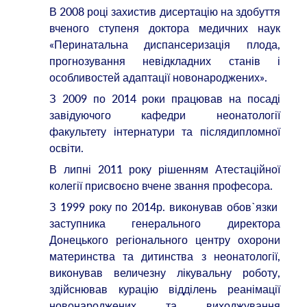
В 2008 році захистив дисертацію на здобуття
вченого ступеня доктора медичних наук
«Перинатальна диспансеризація плода,
прогнозування невідкладних станів і
особливостей адаптації новонароджених».
З 2009 по 2014 роки працював на посаді
завідуючого кафедри неонатології
факультету інтернатури та післядипломної
освіти.
В липні 2011 року рішенням Атестаційної
колегії присвоєно вчене звання професора.
З 1999 року по 2014р. виконував обов`язки
заступника генерального директора
Донецького регіонального центру охорони
материнства та дитинства з неонатології,
виконував величезну лікувальну роботу,
здійснював курацію відділень реанімації
новонароджених та виходжування