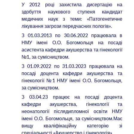
У 2012 році захистила дисертацію на
здобуття наукового ступеня кандидат
медичних наук з теми: «Патогенетичне
лікування загрози передчасних пологів».
З 01.03.2013 по 30.06.2022 працювала в
НМУ імені О.О. Богомольця на посаді
асистента кафедри акушерства та гінекології
№1, за сумісництвом.
З 01.09.2022 по 31.03.2023 працювала на
посаді доцента кафедри акушерства та
гінекології №1 НМУ імені О.О. Богомольця,
за сумісництвом.
З 03.04.23 працює на посаді доцента
кафедри акушерства, гінекології та
неонатології післядипломної освіти НМУ
імені О.О. Богомольця, за сумісництвом.Має
вищу кваліфікаційну категорію зі
спеціальності «Акушерство і гінекологія».