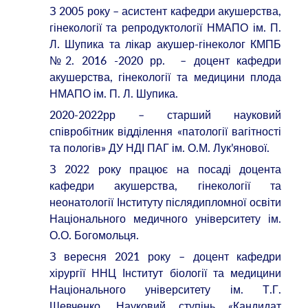
З 2005 року – асистент кафедри акушерства,
гінекології та репродуктології НМАПО ім. П.
Л. Шупика та лікар акушер-гінеколог КМПБ
№2. 2016 -2020 рр. – доцент кафедри
акушерства, гінекології та медицини плода
НМАПО ім. П. Л. Шупика.
2020-2022рр – старший науковий
співробітник відділення «патології вагітності
та пологів» ДУ НДІ ПАГ ім. О.М. Лук’янової.
З 2022 року працює на посаді доцента
кафедри акушерства, гінекології та
неонатології Інституту післядипломної освіти
Національного медичного університету ім.
О.О. Богомольця.
З вересня 2021 року – доцент кафедри
хірургії ННЦ Інститут біології та медицини
Національного університету ім. Т.Г.
Шевченко. Науковий ступінь «Кандидат