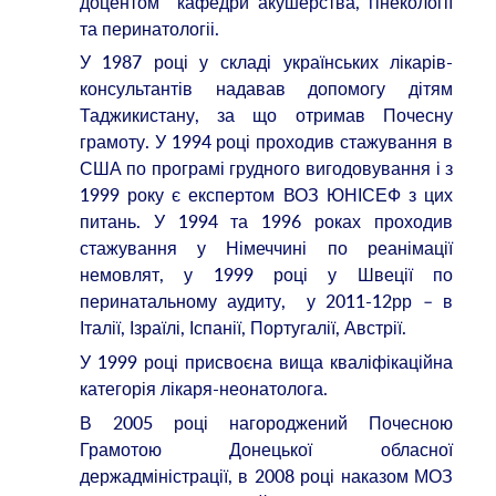
доцентом кафедри акушерства, гінекології
та перинатологіі.
У 1987 році у складі українських лікарів-
консультантів надавав допомогу дітям
Таджикистану, за що отримав Почесну
грамоту. У 1994 році проходив стажування в
США по програмі грудного вигодовування і з
1999 року є експертом ВОЗ ЮНІСЕФ з цих
питань. У 1994 та 1996 роках проходив
стажування у Німеччині по реанімації
немовлят, у 1999 році у Швеції по
перинатальному аудиту, у 2011-12рр – в
Італії, Ізраїлі, Іспанії, Португалії, Австрії.
У 1999 році присвоєна вища кваліфікаційна
категорія лікаря-неонатолога.
В 2005 році нагороджений Почесною
Грамотою Донецької обласної
держадміністрації, в 2008 році наказом МОЗ