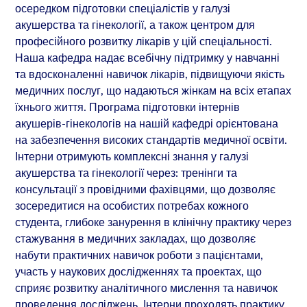
осередком підготовки спеціалістів у галузі
акушерства та гінекології, а також центром для
професійного розвитку лікарів у цій спеціальності.
Наша кафедра надає всебічну підтримку у навчанні
та вдосконаленні навичок лікарів, підвищуючи якість
медичних послуг, що надаються жінкам на всіх етапах
їхнього життя. Програма підготовки інтернів
акушерів-гінекологів на нашій кафедрі орієнтована
на забезпечення високих стандартів медичної освіти.
Інтерни отримують комплексні знання у галузі
акушерства та гінекології через: тренінги та
консультації з провідними фахівцями, що дозволяє
зосередитися на особистих потребах кожного
студента, глибоке занурення в клінічну практику через
стажування в медичних закладах, що дозволяє
набути практичних навичок роботи з пацієнтами,
участь у наукових дослідженнях та проектах, що
сприяє розвитку аналітичного мислення та навичок
проведення досліджень. Інтерни проходять практику