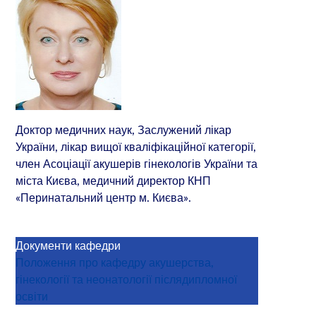
Доктор медичних наук, Заслужений лікар
України, лікар вищої кваліфікаційної категорії,
член Асоціації акушерів гінекологів України та
міста Києва, медичний директор КНП
«Перинатальний центр м. Києва».
Документи кафедри
Положення про кафедру акушерства,
гінекології та неонатології післядипломної
освіти