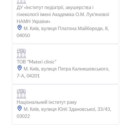
ДУ «Інститут педіатрії, акушерства і
гінекології імені Академіка О.М. Лук’янової
НАМН України»
М. Київ, вулиця Платона Майбороди, 8,
04050
ТОВ “Materi clinic”
М. Київ, вулиця Петра Калнишевського,
7-А, 04201
Національний інститут раку
М. Київ, вулиця Юлії Здановської, 33/43,
03022