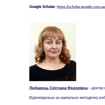
https://scholar.google.com
Google Scholar:
доктор
Любарець Світлана Федорівна
–
Відповідальна за навчально-методичну ро