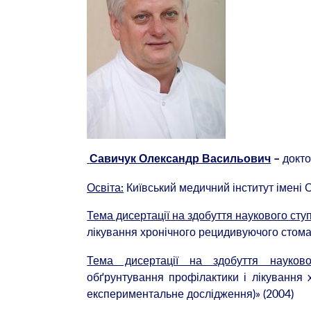
докто
Савичук Олександр Васильович
–
Освіта:
Київський медичний інститут імені 
Тема дисертації на здобуття наукового ст
лікування хронічного рецидивуючого стомат
Тема дисертації на здобуття науков
обґрунтування профілактики і лікування х
експериментальне дослідження)» (2004)