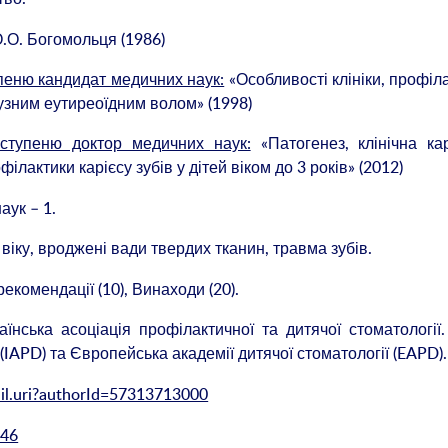
О.О. Богомольця (1986)
упеню кандидат медичних наук:
«Особливості клініки, профіл
дифузним еутиреоїдним волом» (1998)
 ступеню доктор медичних наук:
«Патогенез, клінічна ка
ілактики карієсу зубів у дітей віком до 3 років» (2012)
аук – 1.
віку, вроджені вади твердих тканин, травма зубів.
рекомендації (10), Винаходи (20).
аїнська асоціація профілактичної та дитячої стоматології
 (IAPD) та Європейська академії дитячої стоматології (EAPD).
il.uri?authorId=57313713000
446