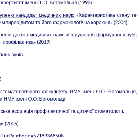
верситет імені О. О. Богомольця (1993)
тупеню кандидат медичних наук:
«Характеристика стану тв
ним тиреоїдитом та його фармакологічна корекція» (2004)
упеню доктор медичних наук:
«Порушення формування зубів
я, профілактика» (2019)
анин зубів.
)
стоматологічного факультету НМУ імені О.О. Богомольця
ри НМУ імені О.О. Богомольця
нська асоціація профілактичної та дитячої стоматології.
и (2005)
il.uri?authorId=57189368508