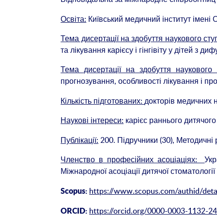
Освіта:
Київський медичний інститут імені 
Тема дисертації на здобуття наукового ст
та лікування карієсу і гінгівіту у дітей з 
Тема дисертації на здобуття наукового
прогнозування, особливості лікування і проф
Кількість підготованих:
докторів медичних н
Наукові інтереси:
карієс раннього дитячого 
Публікації:
200. Підручники (30), Методичні 
Членство в професійних асоціаціях:
Укр
Міжнародної асоціації дитячої стоматології
https://www.scopus.com/authid/deta
Scopus:
https://orcid.org/0000-0003-1132-2
ORCID: