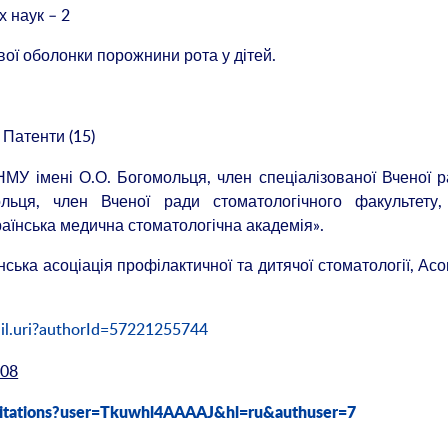
 наук – 2
ої оболонки порожнини рота у дітей.
, Патенти (15)
НМУ імені О.О. Богомольця, член спеціалізованої Вченої 
ьця, член Вченої ради стоматологічного факультету,
раїнська медична стоматологічна академія».
нська асоціація профілактичної та дитячої стоматології, Асо
il.uri?authorId=57221255744
208
m/citations?user=Tkuwhl4AAAAJ&hl=ru&authuser=7