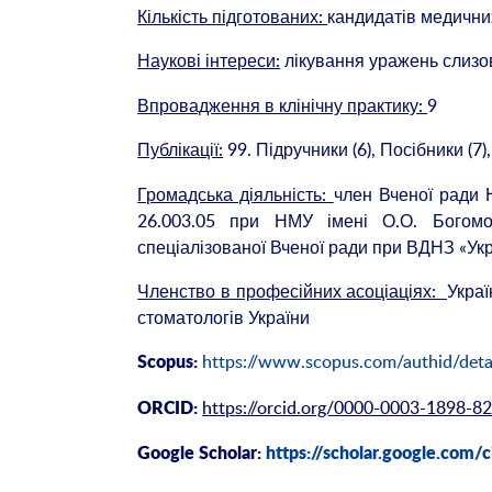
Кількість підготованих:
кандидатів медичних
Наукові інтереси:
лікування уражень слизов
Впровадження в клінічну практику:
9
Публікації:
99. Підручники (6), Посібники (7)
Громадська діяльність:
член Вченої ради 
26.003.05 при НМУ імені О.О. Богомол
спеціалізованої Вченої ради при ВДНЗ «Ук
Членство в професійних асоціаціях:
Украї
стоматологів України
https://www.scopus.com/authid/deta
Scopus:
https://orcid.org/0000-0003-1898-8
ORCID:
Google Scholar:
https://scholar.google.co