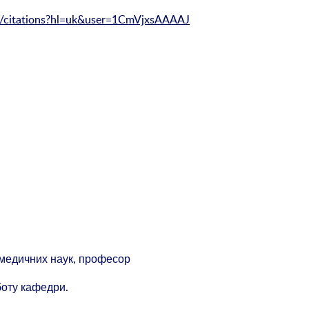
.ua/citations?hl=uk&user=1CmVjxsAAAAJ
 медичних наук, професор
боту кафедри.