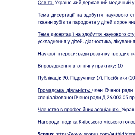
Освіта:
Український державний медичний уні
Тема дисертації на здобуття наукового с
тканин зубів та пародонта у дітей з хроніч
Тема дисертації на здобуття наукового ст
ускладнення у дітей: діагностика, лікуванн
Наукові інтереси:
вади розвитку твердих тк
Впровадження в клінічну практику:
10
Публікації:
90. Підручники (7), Посібники (10
Громадська діяльність:
член Вченої ради 
спеціалізованої Вченої ради Д 26.003.05 п
Членство в професійних асоціаціях:
Украї
Нагороди:
подяка Київського міського голов
https://www.scopus.com/authid/deta
Scopus: