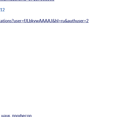
812
/citations?user=fJLbkywAAAAJ&hl=ru&authuser=2
 наук, професор