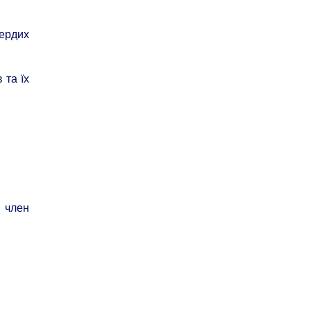
ердих
 та їх
, член