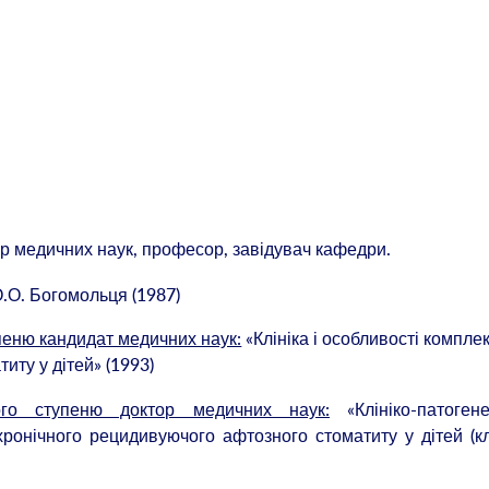
р медичних наук, професор, завідувач кафедри.
О.О. Богомольця (1987)
упеню кандидат медичних наук:
«Клініка і особливості компле
иту у дітей» (1993)
ого ступеню доктор медичних наук:
«Клініко-патогене
ронічного рецидивуючого афтозного стоматиту у дітей (кл