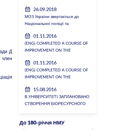
26.09.2018
МОЗ України звертається до
Національної поліції та
Генеральної прокуратури з
01.11.2016
вимогою розслідування низки
(ENG) COMPLETED A COURSE OF
зухвалих злочинів екс-ректорки
IMPROVEMENT ON THE
ради Д
НМУ Катерини Амосової
DEPARTMENT OF GENERAL
 член
01.11.2016
SURGERY №2
(ENG) COMPLETED A COURSE OF
ціація
IMPROVEMENT ON THE
DEPARTMENT OF GENERAL
15.08.2016
SURGERY №2
В УНІВЕРСИТЕТІ ЗАПЛАНОВАНО
СТВОРЕННЯ БІОРЕСУРСНОГО
ЦЕНТРУ
До 180-річчя НМУ