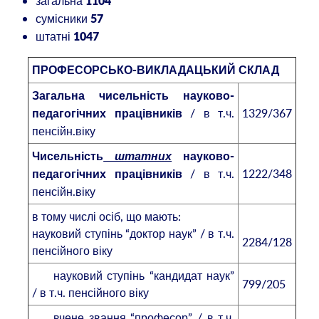
загальна
1104
сумісники
57
штатні
1047
ПРОФЕСОРСЬКО-ВИКЛАДАЦЬКИЙ СКЛАД
Загальна чисельність науково-
/ в т.ч.
1329/367
педагогічних працівників
пенсійн.віку
Чисельність
штатних
науково-
/ в т.ч.
1222/348
педагогічних працівників
пенсійн.віку
в тому числі осіб, що мають:
науковий ступінь “доктор наук” / в т.ч.
2284/128
пенсійного віку
науковий ступінь “кандидат наук”
799/205
/ в т.ч. пенсійного віку
вчене звання “професор” / в т.ч.