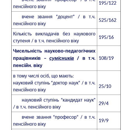
195/122
пенсійного віку
вчене звання “доцент” / в т.ч.
525/162
пенсійного віку
Кількість викладачів без наукового
195/16
ступеня / в т.ч. пенсійного віку
Чисельність науково-педагогічних
108/19
працівників –
сумісників
/ в т.ч.
пенсійн. віку
в тому числі осіб, що мають:
науковий ступінь “доктор наук” / в т.ч.
25/10
пенсійного віку
науковий ступінь “кандидат наук”
29/4
/ в т.ч. пенсійного віку
вчене звання “професор” / в т.ч.
19/9
пенсійного віку