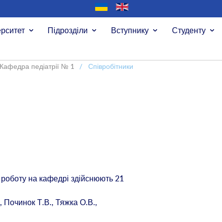
ерситет
Підрозділи
Вступнику
Студенту
Кафедра педіатрії № 1
/
Співробітники
 роботу на кафедрі здійснюють 21
, Починок Т.В., Тяжка О.В.,