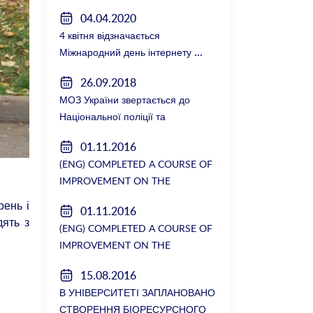
керівництвом факультету
04.04.2020
4 квітня відзначається
Міжнародний день інтернету
26.09.2018
МОЗ України звертається до
Національної поліції та
Генеральної прокуратури з
01.11.2016
вимогою розслідування низки
(ENG) COMPLETED A COURSE OF
зухвалих злочинів екс-ректорки
IMPROVEMENT ON THE
НМУ Катерини Амосової
DEPARTMENT OF GENERAL
рень і
01.11.2016
SURGERY №2
дять з
(ENG) COMPLETED A COURSE OF
IMPROVEMENT ON THE
DEPARTMENT OF GENERAL
15.08.2016
SURGERY №2
В УНІВЕРСИТЕТІ ЗАПЛАНОВАНО
СТВОРЕННЯ БІОРЕСУРСНОГО