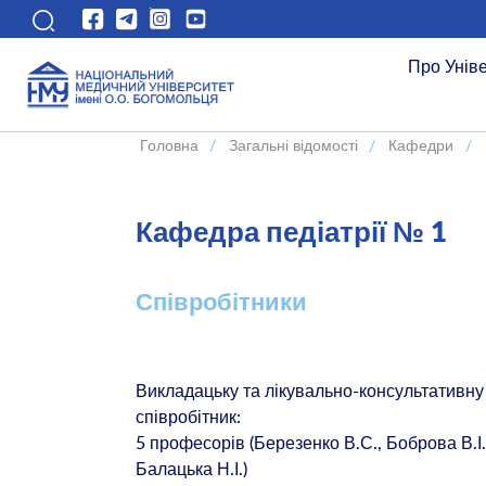
Про Унів
Головна
/
Загальні відомості
/
Кафедри
/
Кафедра педіатрії № 1
Співробітники
Викладацьку та лікувально-консультативну
співробітник:
5 професорів (Березенко В.С., Боброва В.І.
Балацька Н.І.)