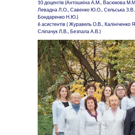
10 доцентів (Антошкіна А.М., Васюкова М.М.
Левадна Л.О., Савенко Ю.О., Сельська З.В.
Бондаренко Н.Ю.)
6 асистентів ( Журавель О.В., Калініченко Я
Сліпачук Л.В., Безпала А.В.)