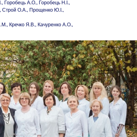
, Горобець А.О., Горобець Н.І.,
, Строй О.А., Прощенко Ю.І.,
.М., Кречко Я.В., Качуренко А.О.,