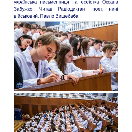
українська письменниця та есеїстка Оксана
Забужко. Читав Радіодиктант поет, нині
військовий, Павло Вишебаба.