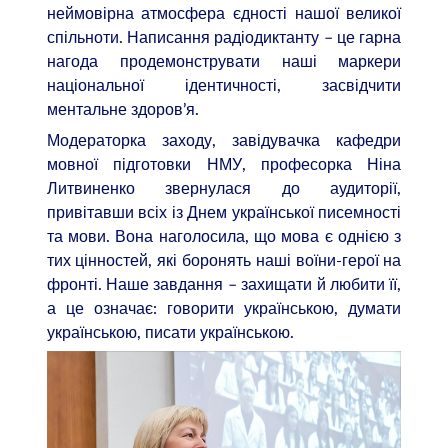
неймовірна атмосфера єдності нашої великої
спільноти. Написання радіодиктанту – це гарна
нагода продемонструвати наші маркери
національної ідентичності, засвідчити
ментальне здоров’я.
Модераторка заходу, завідувачка кафедри
мовної підготовки НМУ, професорка Ніна
Литвиненко звернулася до аудиторії,
привітавши всіх із Днем української писемності
та мови. Вона наголосила, що мова є однією з
тих цінностей, які боронять наші воїни-герої на
фронті. Наше завдання – захищати й любити її,
а це означає: говорити українською, думати
українською, писати українською.