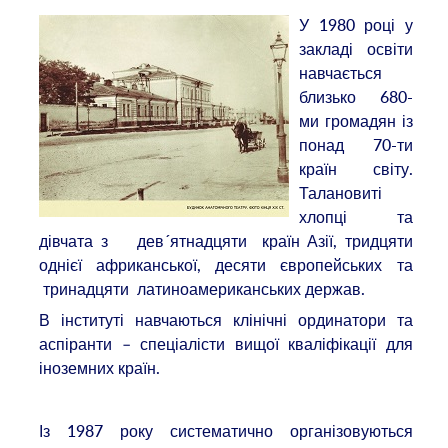
У 1980 році у
закладі освіти
навчається
близько 680-
ми громадян із
понад 70-ти
країн світу.
Талановиті
хлопці та
дівчата з дев´ятнадцяти країн Азії, тридцяти
однієї африканської, десяти європейських та
тринадцяти латиноамериканських держав.
В інституті навчаються клінічні ординатори та
аспіранти – спеціалісти вищої кваліфікації для
іноземних країн.
Із 1987 року систематично організовуються