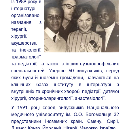
Із 1989 року в
інтернатурі
організовано
навчання з
терапії,
хірургії,
акушерства
та гінекології,
травматології
та педіатрії, а також із інших вузькопрофільних
спеціальностей. Уперше 60 випускників, серед
яких були й іноземні громадяни, навчаються на
клінічних базах інституту в інтернатурі з
внутрішніх та хронічних хвороб, педіатрії, дитячої
хірургії, оториноларингології, анастезіології.
У 1991 році серед випускників Національного
медичного університету ім. О.О. Богомольця 32
представники іноземних країн: Ємену, Сирії,
Лівану, Конго, Йорданії, Нігерії, Марокко, Ізраїлю.