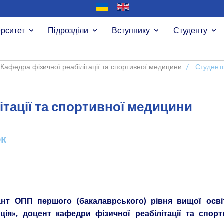
ерситет
Підрозділи
Вступнику
Студенту
Кафедра фізичної реабілітації та спортивної медицини
/
Студентс
ітації та спортивної медицини
ок
ант ОПП першого (бакалаврського) рівня вищої осві
ація», доцент кафедри фізичної реабілітації та спорт