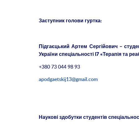
Заступник голови гуртка:
Підгаєцький Артем Сергійович – студен
України спеціальності І7 «Терапія та реа
+380 73 044 98 93
apodgaetskij13@gmail.com
Наукові здобутки студентів спеціальності