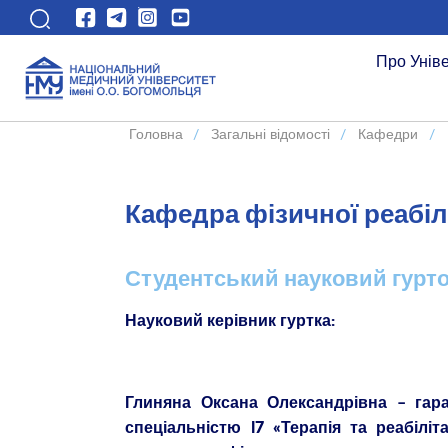
Про Унів
Головна
/
Загальні відомості
/
Кафедри
/
Кафедра фізичної реабіл
Студентський науковий гурт
Науковий керівник гуртка:
Глиняна Оксана Олександрівна – гар
спеціальністю І7 «Терапія та реабіліт