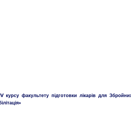
І
V
курсу факультету підготовки лікарів для Збройни
білітація»