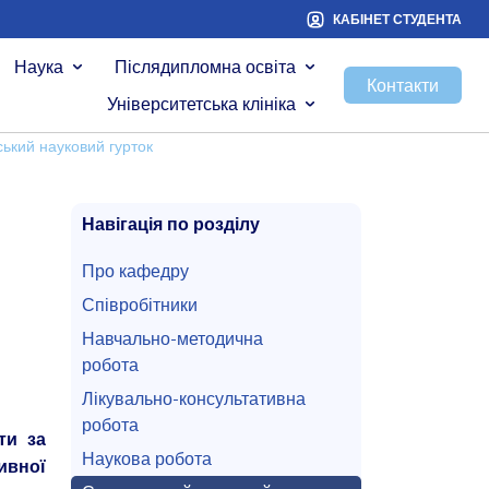
КАБІНЕТ СТУДЕНТА
Наука
Післядипломна освіта
Контакти
Університетська клініка
ький науковий гурток
Навігація по розділу
Про кафедру
Співробітники
Навчально-методична
робота
Лікувально-консультативна
робота
ти за
Наукова робота
ивної