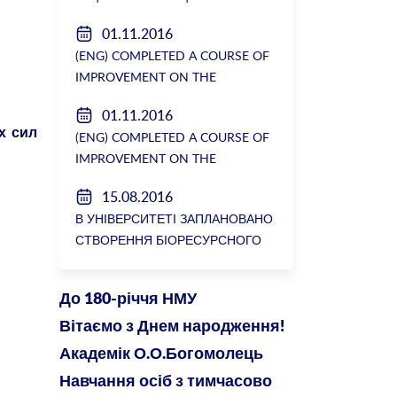
Генеральної прокуратури з
01.11.2016
вимогою розслідування низки
(ENG) COMPLETED A COURSE OF
зухвалих злочинів екс-ректорки
IMPROVEMENT ON THE
НМУ Катерини Амосової
DEPARTMENT OF GENERAL
01.11.2016
SURGERY №2
х сил
(ENG) COMPLETED A COURSE OF
IMPROVEMENT ON THE
DEPARTMENT OF GENERAL
15.08.2016
SURGERY №2
В УНІВЕРСИТЕТІ ЗАПЛАНОВАНО
СТВОРЕННЯ БІОРЕСУРСНОГО
ЦЕНТРУ
До 180-річчя НМУ
Вітаємо з Днем народження!
Академік О.О.Богомолець
Навчання осіб з тимчасово