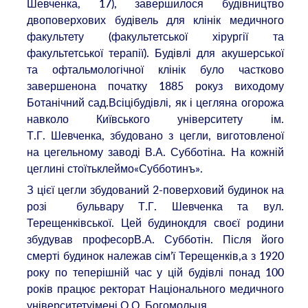
Шевченка, 17), завершилося будівництво
двоповерхових будівель для клінік медичного
факультету (факультетської хірургії та
факультетської терапії). Будівлі для акушерської
та офтальмологічної клінік було частково
завершенона початку 1885 рокуз виходому
Ботанічний сад.Всіцібудівлі, як і цегляна огорожа
навколо Київського університету ім.
Т.Г. Шевченка, збудовано з цегли, виготовленої
на цегельному заводі В.А. Субботіна. На кожній
цеглині стоїтьклеймо«Субботинъ».
З цієї цегли збудований 2-поверховий будинок на
розі бульвару Т.Г. Шевченка та вул.
Терещенківської. Цей будинокдля своєї родини
збудував професорВ.А. Субботін. Після його
смерті будинок належав сім’ї Терещенків,а з 1920
року по теперішній час у цій будівлі понад 100
років працює ректорат Національного медичного
університетуімені О.О. Богомольця.