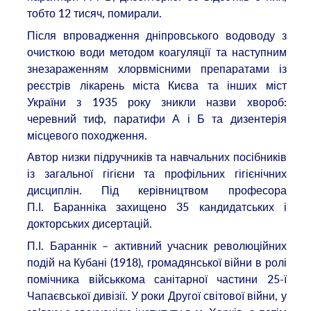
тобто 12 тисяч, помирали.
Після впровадження дніпровського водоводу з
очисткою води методом коагуляції та наступним
знезараженням хлорвмісними препаратами із
реєстрів лікарень міста Києва та інших міст
України з 1935 року зникли назви хвороб:
черевний тиф, паратифи А і Б та дизентерія
місцевого походження.
Автор низки підручників та навчальних посібників
із загальної гігієни та профільних гігієнічних
дисциплін. Під керівництвом професора
П.І. Баранніка захищено 35 кандидатських і
докторських дисертацій.
П.І. Бараннік – активний учасник революційних
подій на Кубані (1918), громадянської війни в ролі
помічника військкома санітарної частини 25-ї
Чапаєвської дивізії. У роки Другої світової війни, у