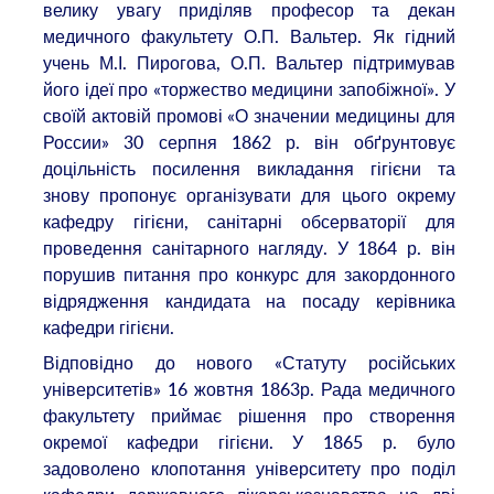
велику увагу приділяв професор та декан
медичного факультету О.П. Вальтер. Як гідний
учень М.І. Пирогова, О.П. Вальтер підтримував
його ідеї про «торжество медицини запобіжної». У
своїй актовій промові «О значении медицины для
России» 30 серпня 1862 р. він обґрунтовує
доцільність посилення викладання гігієни та
знову пропонує організувати для цього окрему
кафедру гігієни, санітарні обсерваторії для
проведення санітарного нагляду. У 1864 р. він
порушив питання про конкурс для закордонного
відрядження кандидата на посаду керівника
кафедри гігієни.
Відповідно до нового «Статуту російських
університетів» 16 жовтня 1863р. Рада медичного
факультету приймає рішення про створення
окремої кафедри гігієни. У 1865 р. було
задоволено клопотання університету про поділ