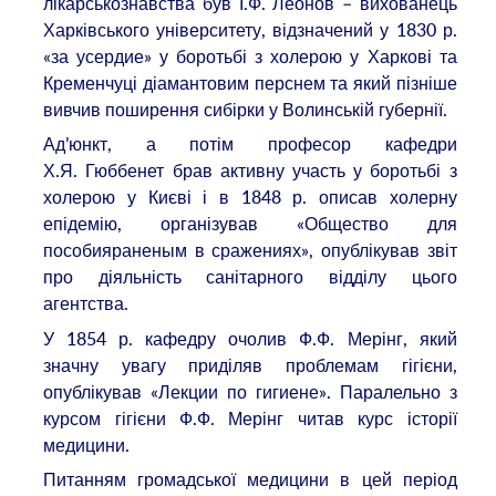
лікарськознавства був І.Ф. Леонов – вихованець
Харківського університету, відзначений у 1830 р.
«за усердие» у боротьбі з холерою у Харкові та
Кременчуці діамантовим перснем та який пізніше
вивчив поширення сибірки у Волинській губернії.
Ад’юнкт, а потім професор кафедри
Х.Я. Гюббенет брав активну участь у боротьбі з
холерою у Києві і в 1848 р. описав холерну
епідемію, організував «Общество для
пособияраненым в сражениях», опублікував звіт
про діяльність санітарного відділу цього
агентства.
У 1854 р. кафедру очолив Ф.Ф. Мерінг, який
значну увагу приділяв проблемам гігієни,
опублікував «Лекции по гигиене». Паралельно з
курсом гігієни Ф.Ф. Мерінг читав курс історії
медицини.
Питанням громадської медицини в цей період