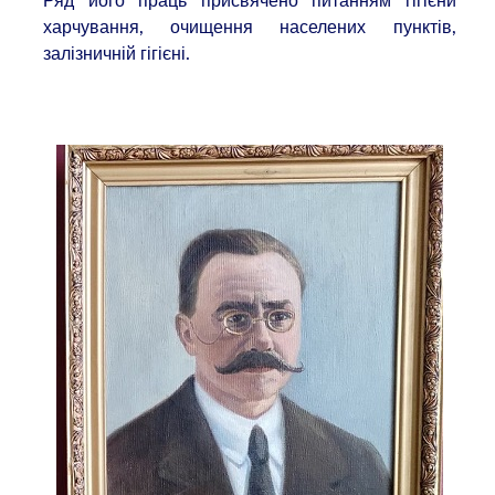
Ряд його праць присвячено питанням гігієни
харчування, очищення населених пунктів,
залізничній гігієні.