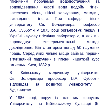
гігієнічним проблемам водопостачання та
водовідведення, якості води водойм, гігієні
населених місць, гігієні харчування, методиці
викладання гігієни. При кафедрі гігієни
університету Св. Володимира професор
В.А. Субботін у 1875 році організовує першу в
Україні наукову гігієнічну лабораторію, в якій він
впроваджує експериментальні методи
дослідження. Він є автором понад 50 наукових
праць. Серед яких чільне місце займає перший
вітчизняний підручник з гігієни: «Краткий курс
гигиены», Киев, 1882 р.
В Київському медичному університеті
Св. Володимира професор В.А. Субботін
відповідав за розвиток університету і
будівництво.
У 1885 році, поруч із головним корпусом
Університету, на Бібіковському бульварі (Б.