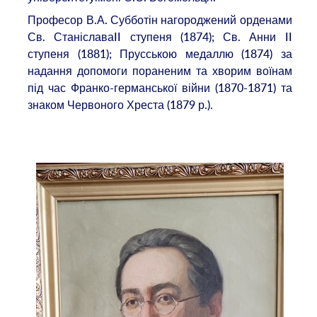
Професор В.А. Субботін нагороджений орденами
Св. СтаніславаII ступеня (1874); Св. Анни II
ступеня (1881); Прусською медаллю (1874) за
надання допомоги пораненим та хворим воїнам
під час Франко-германської війни (1870-1871) та
знаком Червоного Хреста (1879 р.).