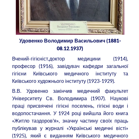
Удовенко Володимир Васильович (1881-
08.12.1937)
Вчений-гігієніст,доктор медицини (1914),
професор (1916), завідувач кафедри загальної
гігієни Київського медичного інституту та
Київського художнього інституту (1923-1929).
В.В. Удовенко закінчив медичний факультет
Університету Св. Володимира (1907). Наукові
праці присвячені гігієні поселень, гігієні води і
водопостачання. У 1924 році вийшла його книга
«Житло таздоров’я», значну частину своїх праць
публікував у журналі «Українські медичні вісті»
(1925), який є виданням Київського медичного