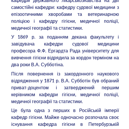
кафедри державного лікарськознавства на дві
самостійні кафедри: кафедру судової медицини з
епізоотичними хворобами та ветеринарною
поліцією і кафедру гігієни, медичної поліції,
медичної географії та статистики.
У 1869 р. за поданням декана факультету і
завідувача кафедри судової медицини
професора Ф.Ф. Ергардта Рада університету для
вивчення гігієни відрядила за кордон терміном на
два роки В.А. Субботіна.
Після повернення із закордонного наукового
відрядження у 1871 р. В.А. Субботін був обраний
приват-доцентом і затверджений першим
керівником кафедри гігієни, медичної поліції,
медичної географії та статистики.
Це була одна з перших в Російській імперії
кафедр гігієни. Майже одночасно розпочала своє
існування кафедра гігієни в Петербурзькій