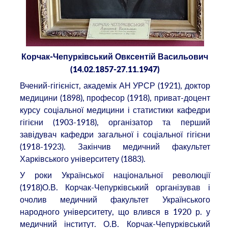
Корчак-Чепурківський Овксентій Васильович
(14.02.1857-27.11.1947)
Вчений-гігієніст, академік АН УРСР (1921), доктор
медицини (1898), професор (1918), приват-доцент
курсу соціальної медицини і статистики кафедри
гігієни (1903-1918), організатор та перший
завідувач кафедри загальної і соціальної гігієни
(1918-1923). Закінчив медичний факультет
Харківського університету (1883).
У роки Української національної революції
(1918)О.В. Корчак-Чепурківський організував і
очолив медичний факультет Українського
народного університету, що влився в 1920 р. у
медичний інститут. О.В. Корчак-Чепурківський