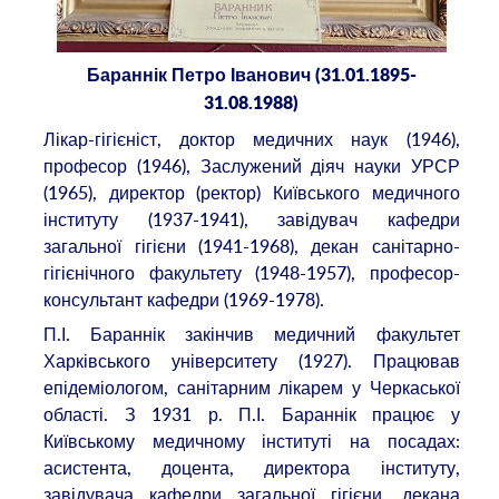
Бараннік Петро Іванович (31.01.1895-
31.08.1988)
Лікар-гігієніст, доктор медичних наук (1946),
професор (1946), Заслужений діяч науки УРСР
(1965), директор (ректор) Київського медичного
інституту (1937-1941), завідувач кафедри
загальної гігієни (1941-1968), декан санітарно-
гігієнічного факультету (1948-1957), професор-
консультант кафедри (1969-1978).
П.І. Бараннік закінчив медичний факультет
Харківського університету (1927). Працював
епідеміологом, санітарним лікарем у Черкаської
області. З 1931 р. П.І. Бараннік працює у
Київському медичному інституті на посадах:
асистента, доцента, директора інституту,
завідувача кафедри загальної гігієни, декана