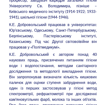
професор, завідувач кафедри загальної гігієни
Університету Св. Володимира, пізніше –
Київського медичного інституту (1914-1922; 1933-
1941), шкільної гігієни (1944-1946).
К.Е. Добровольський працював в університетах:
Юр’євському, Одеському, Санкт-Петербурзькому,
Берлінському, Пастерівському інституті,
Казанському. Під час Другої світовоївійни він
працював у «Політмедикумі».
К.Е. Добровольський є автором понад 40
наукових праць, присвячених питанням гігієни
води і водопостачання, методам санітарного
дослідження та методології викладання гігієни.
Він запропонував визначати кількість кишкових
паличок для оцінки ступеня забруднення води,
один із перших застосовував у гігієні метод
спектрометрії, рефрактометрії при дослідженні
кам’яновугільних фарб, молока та інших об’єктів.