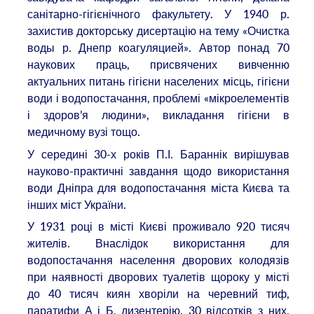
санітарно-гігієнічного факультету. У 1940 р.
захистив докторську дисертацію на тему «Очистка
воды р. Днепр коагуляцией». Автор понад 70
наукових праць, присвячених вивченню
актуальних питань гігієни населених місць, гігієни
води і водопостачання, проблемі «мікроелементів
і здоров’я людини», викладання гігієни в
медичному вузі тощо.
У середині 30-х років П.І. Бараннік вирішував
науково-практичні завдання щодо використання
води Дніпра для водопостачання міста Києва та
інших міст України.
У 1931 році в місті Києві проживало 920 тисяч
жителів. Внаслідок використання для
водопостачання населення дворових колодязів
при наявності дворових туалетів щороку у місті
до 40 тисяч киян хворіли на черевний тиф,
паратифи А і Б, дизентерію. 30 відсотків з них,