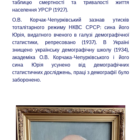
таблицю смертності та тривалості життя
населення УРСР (1927).
О.В. Корчак-Чепурківський зазнав утисків
тоталітарного режиму НКВС СРСР: сина його
Юрія, видатного вченого в галузі демографічної
статистики, репресовано (1937). В Україні
знищено українську демографічну школу (1934),
академіка О.В. Корчака-Чепурківського і його
сина Юрія усунено від демографічних
статистичних досліджень, праці з демографії було
заборонено.