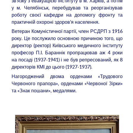
зв’язку з евакуацією інституту в м. Харків, а потім
у м. Челябінськ, перебудував та реорганізував
роботу своєї кафедри на допомогу фронту та
практичній охороні здоров’я населення.
Ветеран Комуністичної партії, член РСДРП з 1916
року. Це послужило основною причиною того, що
директор (ректор) Київського медичного інституту
професор П.І. Бараннік пропрацював аж 4 роки
на посаді (1937-1941) і не був репресований, як 8
директорів КМІ до цього (1927-1937).
Нагороджений двома орденами «Трудового
Червоного прапора», орденами «Червоної Зірки»
та «Знак пошани», медалями.