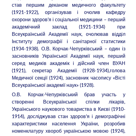
став першим деканом медичного факультету
(1921-1922), організував і очолив кафедру
охорони здоров’я і соціальної медицини – перший
академічний заклад (1921-1934) при
Всеукраїнській Академії наук, очолював відділ
Інституту демографії і санітарної статистики
(1934-1938). О.В. Корчак-Чепурківський – один із
засновників Української Академії наук, перший
серед медиків академік і дійсний член ВУАН
(1921), секретар Академії (1928-1934),голова
Медичної секції (1924), засновник часопису «Вісті
Всеукраїнської академії наук» (1928).
О.В. Корчак-Чепурківський брав участь у
створенні Всеукраїнської спілки лікарів,
Українського наукового товариства в Києві (1910-
1914), досліджував стан здоров’я і демографічні
характеристики населення України, розробив
номенклатуру хвороб українською мовою (1924),