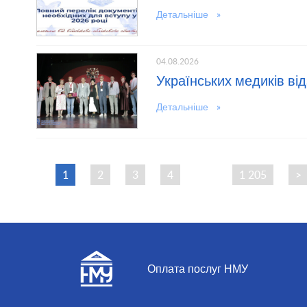
Детальніше »
04.08.2026
Українських медиків в
Детальніше »
1
2
3
4
…
1 205
>
Оплата послуг НМУ