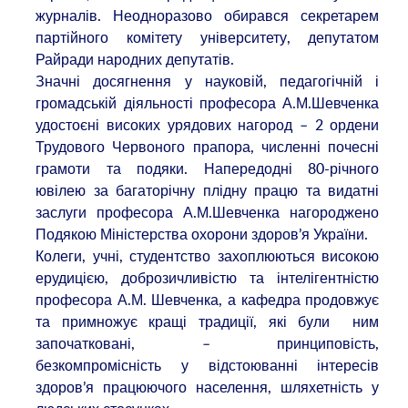
журналів. Неодноразово обирався секретарем
партійного комітету університету, депутатом
Райради народних депутатів.
Значні досягнення у науковій, педагогічній і
громадській діяльності професора А.М.Шевченка
удостоєні високих урядових нагород – 2 ордени
Трудового Червоного прапора, численні почесні
грамоти та подяки. Напередодні 80-річного
ювілею за багаторічну плідну працю та видатні
заслуги професора А.М.Шевченка нагороджено
Подякою Міністерства охорони здоров’я України.
Колеги, учні, студентство захоплюються високою
ерудицією, доброзичливістю та інтелігентністю
професора А.М. Шевченка, а кафедра продовжує
та примножує кращі традиції, які були ним
започатковані, – принциповість,
безкомпромісність у відстоюванні інтересів
здоров’я працюючого населення, шляхетність у