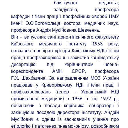
блискучого педагога,
завідувача, професора
кафедри гігієни праці і професійних хвороб НМУ
імені О.О.Богомольця доктора медичних наук,
професора Андрія Мусійовича Шевченка.
Він – випускник санітарно-гігієнічного факультету
Київського медичного інституту 1953 року,
навчався в аспірантурі при Київському НДІ гігієни
праці і профзахворювань і захистив кандидатську
дисертацію під керівництвом члена-
кореспондента АМН СРСР, професора
Г.Х. Шахбазяна. За направленням МОЗ України
працював у Криворізькому НДІ гігієни праці і
профзахворювань (тепер – Український НДІ
промислової медицини) з 1956 р. по 1972 р.,
починаючи з посади керівника лабораторії і
закінчуючи посадою директора інституту. Андрій
Мусійович є одним із засновників учення про
етіологію і патогенез пневмоконіозу, розробником