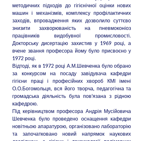
методичних підходів до гігієнічної оцінки нових
машин і механізмів, комплексу профілактичних
заходів, впровадження яких дозволило суттєво
знизити захворюваність на пневмоконіоз
працівників видобувної промисловості.
Докторську дисертацію захистив у 1969 році, а
вчене звання професора йому було присвоєно у
1972 році.
Відтоді, як в 1972 році А.М.Шевченка було обрано
за конкурсом на посаду завідувача кафедри
гігієни праці і професійних хвороб КМІ імені
О.О.Богомольця, вся його творча, педагогічна та
громадська діяльність була пов’язана з рідною
кафедрою.
Під керівництвом професора Андрія Мусійовича
Шевченка було проведено оснащення кафедри
новітньою апаратурою, організовано лабораторію
та започатковано новий напрямок наукових