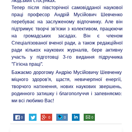
людських стосунках.
Тепер після півсторічної самовідданої наукової
праці професор Андрій Мусійович Шевченко
перебуває на заслуженому відпочинку. Але він
підтримує творчі зв’язки з колективом, працюючи
на громадських засадах. Він є членом
Спеціалізованої вченої ради, а також редакційної
ради кількох наукових журналів, бере активну
участь у підготовці 3-го видання підручника
"Гігієна праці".
Бажаємо дорогому Андрію Мусійовичу Шевченку
міцного здоров’я, щастя, невичерпної енергії,
творчого натхнення, нових наукових звершень,
родинного затишку і благополуччя і запевняємо:
ми всі любимо Вас!
0
0
0
0