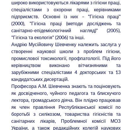
широко використовуються лікарями з гігієни праці,
спеціалістами з охорони праці, керівниками
підприємств. Основні із них – "Гігієна праці"
(2000), "Гігієна праці (методи досліджень та
санітарно-епідеміологічний нагляд)" (2005),
"Гігієна та екологія" (2006) та інші.
Андрію Мусійовичу Шевченку належить заслуга у
створенні наукової школи з проблем гігієни,
промислової токсикології, профпатології. Під його
керівництвом виконано вітчизняними та
зарубіжними спеціалістами 4 докторських та 13
кандидатських дисертацій.
Професора А.М. Шевченка знають та поціновують
як досвідченого, чуйного педагога та блискучого
лектора, громадського діяча. Він плідно працював
як член правління Республіканської комісії по
боротьбі з силікозом, товариства гігієністів та
санітарних лікарів, Проблемної комісії МОЗ
України, а також редакційних колегій наукових