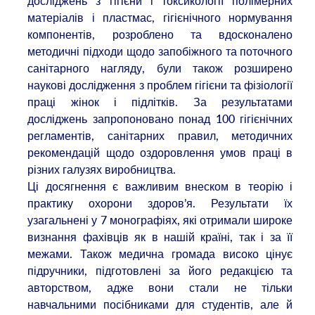
досліджень з гігієни і токсикології полімерних
матеріалів і пластмас, гігієнічного нормування
компонентів, розроблено та вдосконалено
методичні підходи щодо запобіжного та поточного
санітарного нагляду, були також розширено
наукові дослідження з проблем гігієни та фізіології
праці жінок і підлітків. За результатами
досліджень запропоновано понад 100 гігієнічних
регламентів, санітарних правил, методичних
рекомендацій щодо оздоровлення умов праці в
різних галузях виробництва.
Ці досягнення є важливим внеском в теорію і
практику охорони здоров’я. Результати їх
узагальнені у 7 монографіях, які отримали широке
визнання фахівців як в нашій країні, так і за її
межами. Також медична громада високо цінує
підручники, підготовлені за його редакцією та
авторством, адже вони стали не тільки
навчальними посібниками для студентів, але й