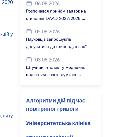
в 2020
06.08.2026
Розпочався прийом заявок на
стипендії DAAD 2027/2028
05.08.2026
кцій у
Науковців запрошують
долучитися до стипендіальної
програми Вільної держави
03.08.2026
Баварія 2027/28
Штучний інтелект у медицині:
поділіться своєю думкою
Алгоритми дій під час
повітряної тривоги
іспиту
Університетська клініка