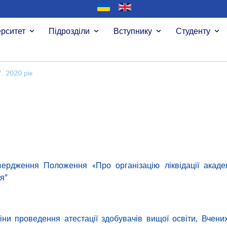
ерситет
Підрозділи
Вступнику
Студенту
/
2020 рік
ердження Положення «Про організацію ліквідації академ
я”
ни проведення атестації здобувачів вищої освіти, Вчени