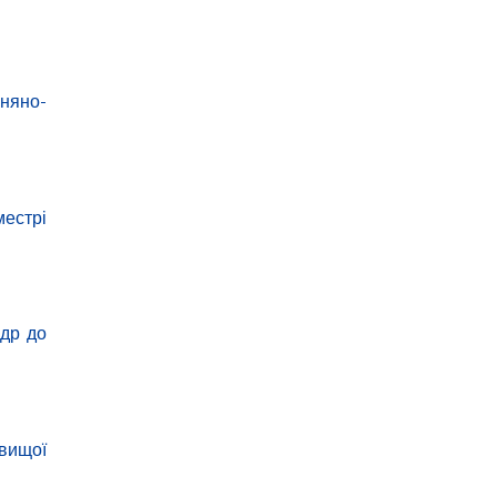
сняно-
местрі
едр до
 вищої