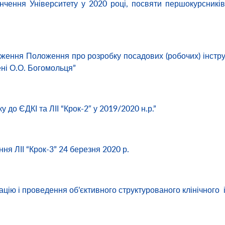
нчення Університету у 2020 році, посвяти першокурсникі
дження Положення про розробку посадових (робочих) інстру
ні О.О. Богомольця”
у до ЄДКІ та ЛІІ “Крок-2″ у 2019/2020 н.р.”
ня ЛІІ “Крок-3” 24 березня 2020 р.
ацію і проведення об’єктивного структурованого клінічного 