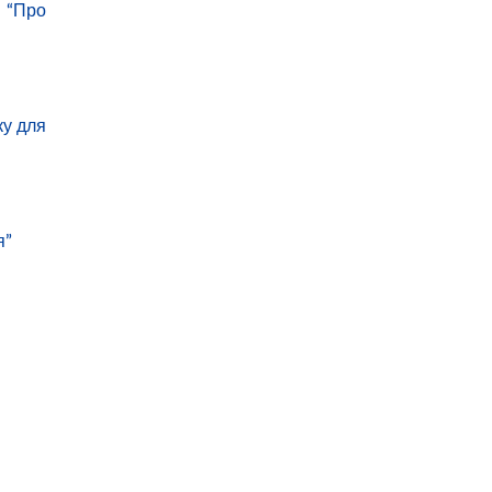
и “Про
ку для
я”