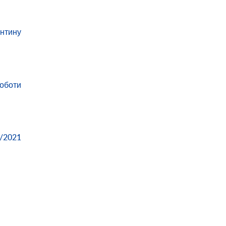
антину
роботи
0/2021