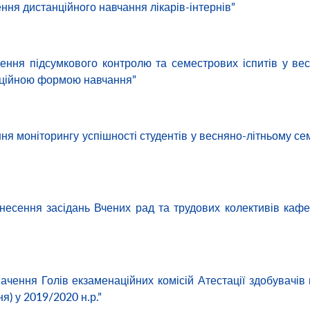
ння дистанційного навчання лікарів-інтернів”
ення підсумкового контролю та семестрових іспитів у ве
анційною формою навчання”
ня моніторингу успішності студентів у весняно-літньому се
несення засідань Вчених рад та трудових колективів каф
ачення Голів екзаменаційних комісій Атестації здобувачів
я) у 2019/2020 н.р.”