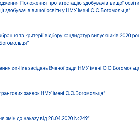
ердження Положення про атестацію здобувачів вищої освіт
ії здобувачів вищої освіти у НМУ імені О.О.Богомольця”
брання та критерії відбору кандидатур випускників 2020 ро
.Богомольця”
ення on-line засідань Вченої ради НМУ імені О.О.Богомольц
р грантових заявок НМУ імені О.О.Богомольця”
ня змін до наказу від 28.04.2020 №249”