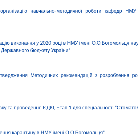
рганізацію навчально-методичної роботи кафедр НМУ 
зацію виконання у 2020 році в НМУ імені О.О.Богомольця на
у Державного бюджету України”
атвердження Методичних рекомендацій з розроблення ро
овку та проведення ЄДКІ, Етап 1 для спеціальності “Стоматол
шення карантину в НМУ імені О.О.Богомольця”