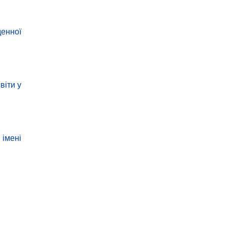
денної
віти у
 імені