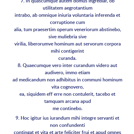
7. In quascumque autem domus ingrediar, ob
utilitatem aegrotantium
intrabo, ab omnique iniuria voluntaria inferenda et
corruptione cum
alia, tum praesertim operum veneriorum abstinebo,
sive muliebria sive
virilia, liberorumve hominum aut servorum corpora
mihi contigerint
curanda.
8. Quaecumque vero inter curandum videro aut
audivero, immo etiam
ad medicandum non adhibitus in communi hominum
vita cognovero,
ea, siquidem eff erre non contulerit, tacebo et
tamquam arcana apud
me continebo.
9. Hoc igitur ius iurandum mihi integre servanti et
non confundenti
contingat et vita et arte feliciter frui et apud omnes