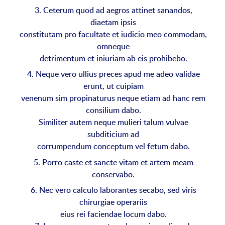
3. Ceterum quod ad aegros attinet sanandos,
diaetam ipsis
constitutam pro facultate et iudicio meo commodam,
omneque
detrimentum et iniuriam ab eis prohibebo.
4. Neque vero ullius preces apud me adeo validae
erunt, ut cuipiam
venenum sim propinaturus neque etiam ad hanc rem
consilium dabo.
Similiter autem neque mulieri talum vulvae
subditicium ad
corrumpendum conceptum vel fetum dabo.
5. Porro caste et sancte vitam et artem meam
conservabo.
6. Nec vero calculo laborantes secabo, sed viris
chirurgiae operariis
eius rei faciendae locum dabo.