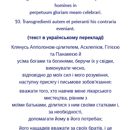
homines in
perpetuum gloriam meam celebrari.
10. Transgredienti autem et peieranti his contraria
eveniant.
(текст в українському перекладі)
Клянусь Апполоном-цілителем, Асклепієм, Гігієєю
та Панакеєю й
усіма богами та богинями, беручи їх у свідки,
виконувати чесно,
відповідно до моїх сил і мого розуміння,
наступну присягу і письмове зобов’язання:
вважати того, хто навчив мене лікарського
мистецтва, рівним з
моїми батьками, ділитися з ним своїми статками і,
за необхідності,
допомагати йому в його потребах;
його нащадків вважати за своїх братів, і це