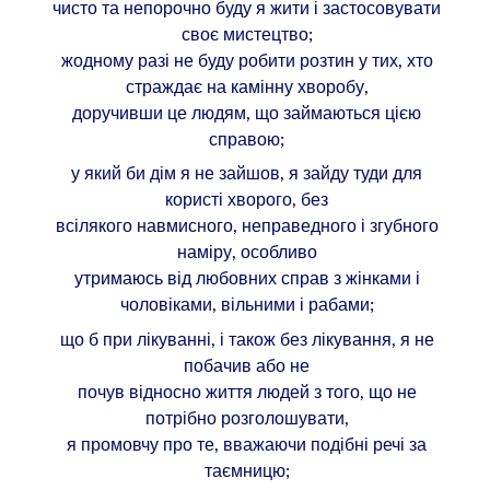
чисто та непорочно буду я жити і застосовувати
своє мистецтво;
жодному разі не буду робити розтин у тих, хто
страждає на камінну хворобу,
доручивши це людям, що займаються цією
справою;
у який би дім я не зайшов, я зайду туди для
користі хворого, без
всілякого навмисного, неправедного і згубного
наміру, особливо
утримаюсь від любовних справ з жінками і
чоловіками, вільними і рабами;
що б при лікуванні, і також без лікування, я не
побачив або не
почув відносно життя людей з того, що не
потрібно розголошувати,
я промовчу про те, вважаючи подібні речі за
таємницю;