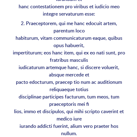
hanc contestationem pro viribus et iudicio meo
integre servaturum esse:
2. Praeceptorem, qui me hanc edocuit artem,
parentum loco
habiturum, vitam communicaturum eaque, quibus
opus habuerit,
impertiturum; eos hanc item, qui ex eo nati sunt, pro
fratribus masculis
iudicaturum artemque hanc, si discere voluerit,
absque mercede et
pacto edocturum, praecep tio num ac auditionum
reliquaeque totius
disciplinae participes facturum, tum meos, tum
praeceptoris mei fi
lios, immo et discipulos, qui mihi scripto caverint et
medico iure
iurando addicti fuerint, alium vero praeter hos
nullum.