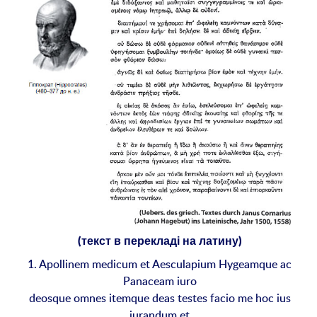
(текст в перекладі на латину)
1. Apollinem medicum et Aesculapium Hygeamque ac
Panaceam iuro
deosque omnes itemque deas testes facio me hoc ius
iurandum et