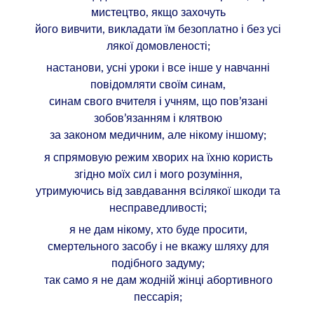
мистецтво, якщо захочуть
його вивчити, викладати їм безоплатно і без усі
лякої домовленості;
настанови, усні уроки і все інше у навчанні
повідомляти своїм синам,
синам свого вчителя і учням, що пов’язані
зобов’язанням і клятвою
за законом медичним, але нікому іншому;
я спрямовую режим хворих на їхню користь
згідно моїх сил і мого розуміння,
утримуючись від завдавання всілякої шкоди та
несправедливості;
я не дам нікому, хто буде просити,
смертельного засобу і не вкажу шляху для
подібного задуму;
так само я не дам жодній жінці абортивного
пессарія;