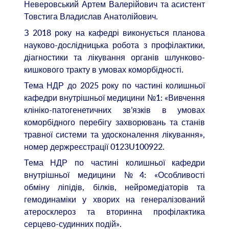
Неверовський Артем Валерійович та асистент
Товстига Владислав Анатолійович.
З 2018 року на кафедрі виконується планова
науково-дослідницька робота з профілактики,
діагностики та лікування органів шлунково-
кишкового тракту в умовах коморбідності.
Тема НДР до 2025 року по частині колишньої
кафедри внутрішньої медицини №1: «Вивчення
клініко-патогенетичних зв’язків в умовах
коморбідного перебігу захворювань та станів
травної системи та удосконалення лікування»,
номер держреєстрації 0123U100922.
Тема НДР по частині колишньої кафедри
внутрішньої медицини №4: «Особливості
обміну ліпідів, білків, нейромедіаторів та
гемодинаміки у хворих на генералізований
атеросклероз та вторинна профілактика
серцево-судинних подій».