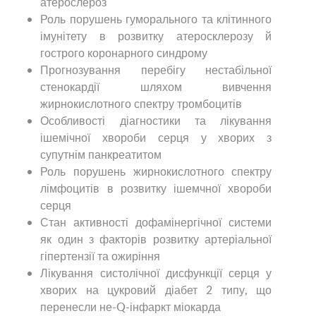
атерослероз
Роль порушень гуморального та клітинного
імунітету в розвитку атеросклерозу й
гострого коронарного синдрому
Прогнозування перебігу нестабільної
стенокардії шляхом вивчення
жирнокислотного спектру тромбоцитів
Особливості діагностики та лікування
ішемічної хвороби серця у хворих з
супутнім панкреатитом
Роль порушень жирнокислотного спектру
лімфоцитів в розвитку ішемчної хвороби
серця
Стан активності дофамінергічної системи
як один з факторів розвитку артеріальної
гіпертензії та ожиріння
Лікування систолічної дисфункції серця у
хворих на цукровий діабет 2 типу, що
перенесли не-Q-інфаркт міокарда