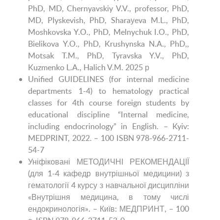
PhD, MD, Chernyavskiy V.V., professor, PhD,
MD, Plyskevish, PhD, Sharaуeva M.L., PhD,
Moshkovska Y.O., PhD, Melnychuk I.O., PhD,
Bielikova Y.O., PhD, Krushynska N.A., PhD,,
Motsak T.M., PhD, Tyravska Y.V., PhD,
Kuzmenko L.A., Halich V.M. 2025 р
Unified GUIDELINES (for internal medicine
departments 1-4) to hematology practical
classes for 4th course foreign students by
educational discipline “Internal medicine,
including endocrinology” in English. – Kyiv:
MEDPRINT, 2022. – 100 ISBN 978-966-2711-
54-7
Уніфіковані МЕТОДИЧНІ РЕКОМЕНДАЦІЇ
(для 1-4 кафедр внутрішньої медицини) з
гематології 4 курсу з навчальної дисципліни
«Внутрішня медицина, в тому числі
ендокринологія». – Київ: МЕДПРИНТ, – 100