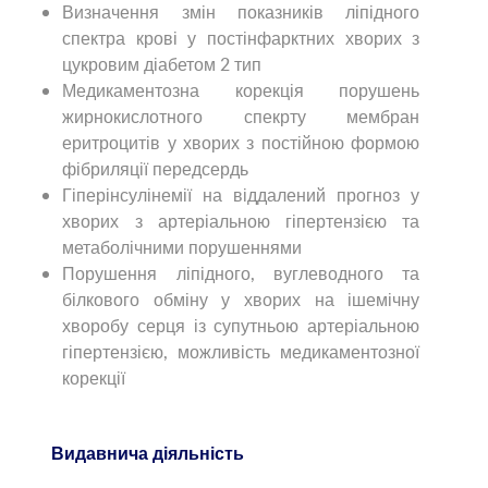
Визначення змін показників ліпідного
спектра крові у постінфарктних хворих з
цукровим діабетом 2 тип
Медикаментозна корекція порушень
жирнокислотного спекрту мембран
еритроцитів у хворих з постійною формою
фібриляції передсердь
Гіперінсулінемії на віддалений прогноз у
хворих з артеріальною гіпертензією та
метаболічними порушеннями
Порушення ліпідного, вуглеводного та
білкового обміну у хворих на ішемічну
хворобу серця із супутньою артеріальною
гіпертензією, можливість медикаментозної
корекції
Видавнича діяльність