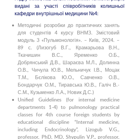
видані за участі співробітників колишньої
кафедри внутрішньої медицини №4:
Методичні розробки до практичних занять
для студентів 4 курсу ВНМЗ. Змістовий
модуль 3 «Пульмонологія». – Київ, 2024. –
89 с. (Лизогуб В.Г., Крамарьова В.Н.,
Ткачишин В.С., Яременко О.Б.,
Добрянський Д.В., Шараєва М.Л., Долинна
О.В., Чичула Ю.В., Мельничук І.В., Моцак
Т.М., Бєлікова Ю.О., Савченко О.В.,
Бондарчук О.М., Тиравська Ю.В., Галіч В.-
С.М., Кузьменко Л.А., Новик Д.С.)
Unified Guidelines (for internal medicine
departments 1-4) to pulmonology practical
classes for 4th course foreign students by
educational discipline “Internal medicine,
including Endocrinology”, Lizogub V.G.,
professor, PhD, MD, Shypulin V.P., professor,