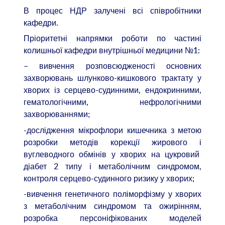
В процес НДР залучені всі співробітники
кафедри.
Пріоритетні напрямки роботи по частині
колишньої кафедри внутрішньої медицини №1:
– вивчення розповсюдженості основних
захворювань шлунково-кишкового трактату у
хворих із серцево-судинними, ендокринними,
гематологічними, нефрологічними
захворюваннями;
-дослідження мікрофлори кишечника з метою
розробки методів корекції жирового і
вуглеводного обмінів у хворих на цукровий
діабет 2 типу і метаболічним синдромом,
контроля серцево-судинного ризику у хворих;
-вивчення генетичного поліморфізму у хворих
з метаболічним синдромом та ожирінням,
розробка персоніфікованих моделей