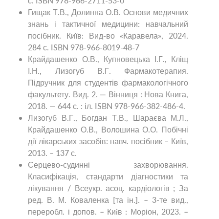
с. ISBN 978-966-2711-53-0
Гищак Т.В., Долинна О.В. Основи медичних
знань і тактичної медицини: навчальний
посібник. Київ: Вид-во «Каравела», 2024.
284 с. ISBN 978-966-8019-48-7
Крайдашенко О.В., Купновецька І.Г., Кліщ
І.Н., Лизогуб В.Г. Фармакотерапия.
Підручник для студентів фармакологічного
факультету. Вид. 2. — Вінниця : Нова Книга,
2018. — 644 с. : іл. ISBN 978-966-382-486-4.
Лизогуб В.Г., Богдан Т.В., Шараєва М.Л.,
Крайдашенко О.В., Волошина О.О. Побічні
дії лікарських засобів: навч. посібник – Київ,
2013. – 137 с.
Серцево-судинні захворювання.
Класифікація, стандарти діагностики та
лікування / Всеукр. асоц. кардіологів ; За
ред. В. М. Коваленка [та ін.]. – 3-те вид.,
переробл. і допов. – Киiв : Моріон, 2023. –