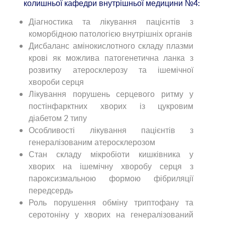
колишньої кафедри внутрішньої медицини №4:
Діагностика та лікування пацієнтів з
коморбідною патологією внутрішніх органів
Дисбаланс амінокислотного складу плазми
крові як можлива патогенетична ланка з
розвитку атеросклерозу та ішемічної
хвороби серця
Лікування порушень серцевого ритму у
постінфарктних хворих із цукровим
діабетом 2 типу
Особливості лікування пацієнтів з
генералізованим атеросклерозом
Стан складу мікробіоти кишківника у
хворих на ішемічну хворобу серця з
пароксизмальною формою фібриляції
передсердь
Роль порушення обміну триптофану та
серотоніну у хворих на генералізований