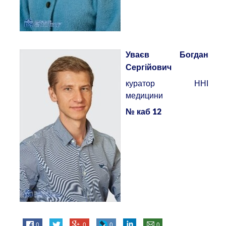
Уваєв Богдан
Сергійович
куратор ННІ
медицини
№ каб 12
0
0
0
0