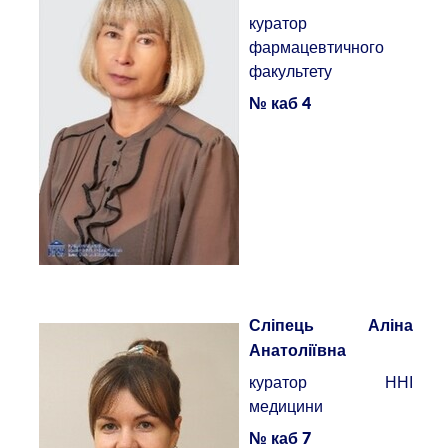
куратор
фармацевтичного
факультету
№ каб 4
Сліпець Аліна
Анатоліївна
куратор ННІ
медицини
№ каб 7