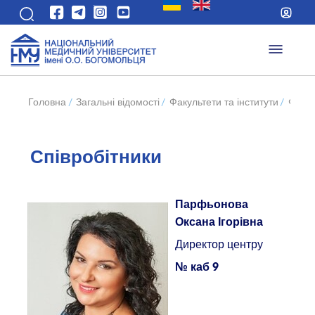
Головна
/
Загальні відомості
/
Факультети та інститути
/
Факул
Співробітники
Парфьонова
Оксана Ігорівна
Директор центру
№ каб 9