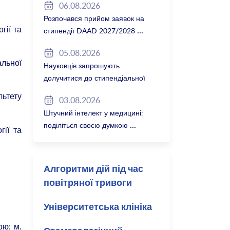
06.08.2026
Розпочався прийом заявок на
гії та
стипендії DAAD 2027/2028
05.08.2026
альної
Науковців запрошують
долучитися до стипендіальної
програми Вільної держави
ьтету
03.08.2026
Баварія 2027/28
Штучний інтелект у медицині:
поділіться своєю думкою
гії та
Алгоритми дій під час
повітряної тривоги
Університетська клініка
ою: м.