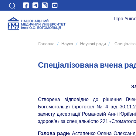
Про Унів
Головна
/
Наука
/
Наукові ради
/
Спеціалізо
Спеціалізована вчена ра
З
Створена відповідно до рішення Вчен
Богомогольця (протокол № 4 від 30.11.2
захисту дисертації Романовій Анні Юріївн
здоров’я» за спеціальністю 221 «Стоматоло
Астапенко Олена Олександрі
Голова ради: