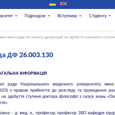
ерситет
Підрозділи
Вступнику
Студенту
вані вчені ради по захисту дисертацій на здобуття наукового ступе
да ДФ 26.003.130
АГАЛЬНА ІНФОРМАЦІЯ
ої ради Національного медичного університету імені
023) з правом прийняття до розгляду та проведення ра
і на здобуття ступеня доктора філософії з галузі знань «О
гія».
вна – д. мед. н., професор, професор ЗВО кафедри хірур