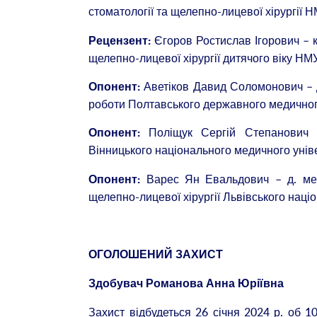
стоматології та щелепно-лицевої хірургії 
Єгоров Ростислав Ігорович – к.
Рецензент:
щелепно-лицевої хірургії дитячого віку НМ
Аветіков Давид Соломонович – д
Опонент:
роботи Полтавського державного медичног
Поліщук Сергій Степанович – 
Опонент:
Вінницького національного медичного уніве
Варес Ян Евальдович – д. мед.
Опонент:
щелепно-лицевої хірургії Львівського наці
ОГОЛОШЕНИЙ ЗАХИСТ
Здобувач Романова Анна Юріївна
Захист відбудеться 26 січня 2024 р. об 1