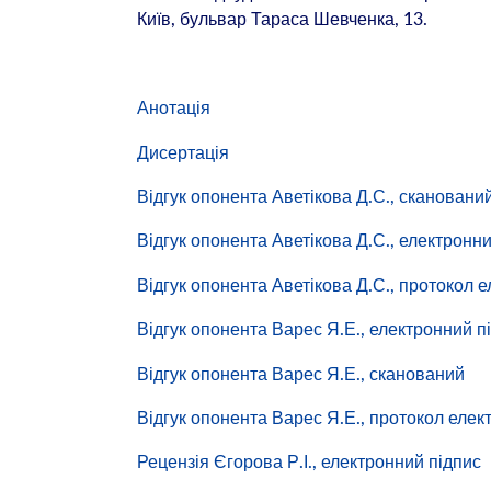
Київ, бульвар Тараса Шевченка, 13.
Анотація
Дисертація
Відгук опонента Аветікова Д.С., скановани
Відгук опонента Аветікова Д.С., електронн
Відгук опонента Аветікова Д.С., протокол 
Відгук опонента Варес Я.Е., електронний п
Відгук опонента Варес Я.Е., сканований
Відгук опонента Варес Я.Е., протокол елек
Рецензія Єгорова Р.І., електронний підпис