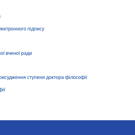
й
лектронного підпису
ої вченої ради
присудження ступеня доктора філософії
фії