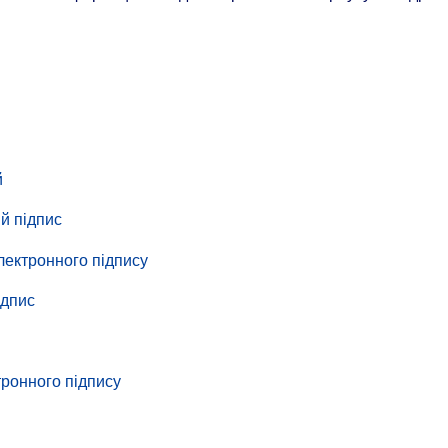
й
ий підпис
електронного підпису
ідпис
тронного підпису