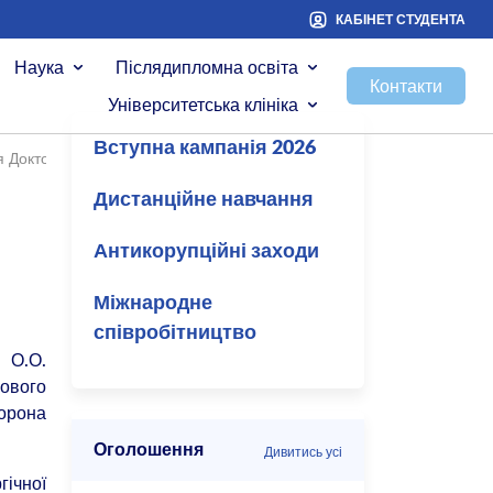
КАБІНЕТ СТУДЕНТА
Наука
Післядипломна освіта
Контакти
Університетська клініка
Вступна кампанія 2026
ня Доктора філософії
/
Спеціалізована вчена рада ДФ 26.003.130
Дистанційне навчання
Антикорупційні заходи
Міжнародне
співробітництво
 О.О.
зового
хорона
Оголошення
Дивитись усі
гічної