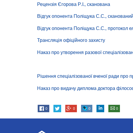
Рецензія Єгорова Р.І., сканована
Відгук опонента Поліщука С.С., скановани
Відгук опонента Поліщука С.С., протокол е
Трансляція офіційного захисту
Наказ про утворення разової спеціалізован
Рішення спеціалізованої вченої ради про 
Наказ про видачу диплома доктора філосо
0
0
0
0