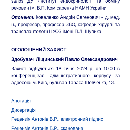
залоз ДУ «Інститут ендокринології та обміну
речовин ім. В.П. Комісаренка НАМН України
Коваленко Андрій Євгенович – д. мед.
Опонент
:
н., професор, професор ЗВО, кафедри хірургії та
трансплантології НУОЗ імені П.Л. Шупика
ОГОЛОШЕНИЙ ЗАХИСТ
Здобувач
Ліщинський Павло Олександрович
Захист відбудеться 19 січня 2024 р. об 10.00 в
конференц-залі адміністративного корпусу за
адресою: м. Київ, бульвар Тараса Шевченка, 13.
Анотація
Дисертація
Рецензія Антонів В.Р., електронний підпис
Рецензія Антонів В.Р., сканована