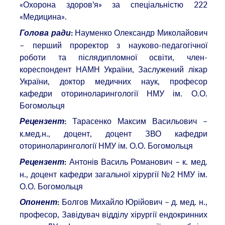
«Охорона здоров’я» за спеціальністю 222
«Медицина».
Науменко Олександр Миколайович
Голова ради
:
– перший проректор з науково-педагогічної
роботи та післядипломної освіти, член-
кореспондент НАМН України, Заслужений лікар
України, доктор медичних наук, професор
кафедри оториноларингології НМУ ім. О.О.
Богомольця
Тарасенко Максим Васильович –
Рецензент
:
к.мед.н., доцент, доцент ЗВО кафедри
оториноларингології НМУ ім. О.О. Богомольця
Антонів Василь Романович – к. мед.
Рецензент
:
н., доцент кафедри загальної хірургії №2 НМУ ім.
О.О. Богомольця
Болгов Михайло Юрійович – д. мед. н.,
Опонент
:
професор, Завідувач відділу хірургії ендокринних