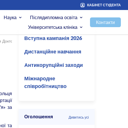
КАБІНЕТ СТУДЕНТА
Наука
Післядипломна освіта
Контакти
Університетська клініка
Вступна кампанія 2026
ня Доктора філософії
/
Спеціалізована вчена рада ДФ 26.003.091
Дистанційне навчання
Антикорупційні заходи
Міжнародне
співробітництво
гольця
ртації
’я» за
Оголошення
Дивитись усі
ної та