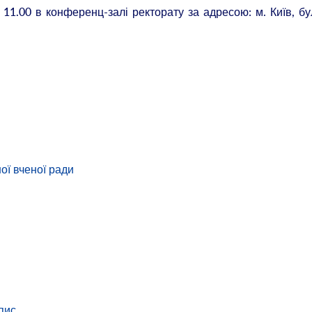
 11.00 в конференц-залі ректорату за адресою: м. Київ, б
ої вченої ради
пис