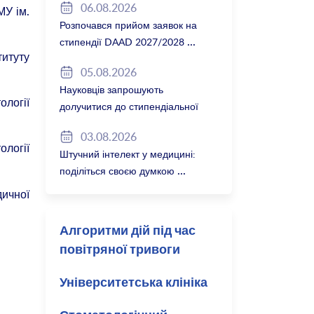
06.08.2026
МУ ім.
Розпочався прийом заявок на
стипендії DAAD 2027/2028
титуту
05.08.2026
Науковців запрошують
ології
долучитися до стипендіальної
програми Вільної держави
03.08.2026
Баварія 2027/28
логії
Штучний інтелект у медицині:
поділіться своєю думкою
дичної
Алгоритми дій під час
повітряної тривоги
Університетська клініка