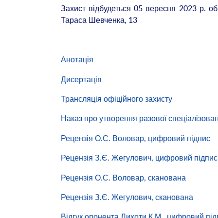
Захист відбудеться 05 вересня 2023 р. об
Тараса Шевченка, 13
Анотація
Дисертація
Трансляція офіційного захисту
Наказ про утворення разової спеціалізован
Рецензія О.С. Воловар, цифровий підпис
Рецензія З.Є. Жегулович, цифровий підпис
Рецензія О.С. Воловар, сканована
Рецензія З.Є. Жегулович, сканована
Відгук опонента Лихоти К.М., цифровий під