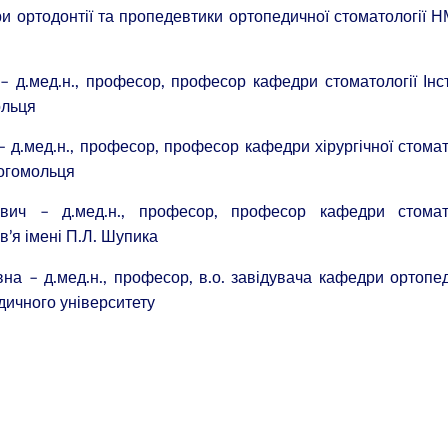
 ортодонтії та пропедевтики ортопедичної стоматології Н
– д.мед.н., професор, професор кафедри стоматології Інс
ольця
 д.мед.н., професор, професор кафедри хірургічної стомат
Богомольця
вич – д.мед.н., професор, професор кафедри стомато
в’я імені П.Л. Шупика
а – д.мед.н., професор, в.о. завідувача кафедри ортопе
дичного університету