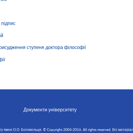
 підпис
ий
присудження ступеня доктора філософії
фії
Документи університету
мені О.О. Богомольця. © Copyright 2004-2016. All rights reserved. Всі матеріал