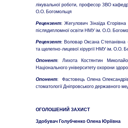
лікувальної роботи, професор ЗВО кафедри
О.О. Богомольця
: Жегулович Зінаїда Єгорівна 
Рецензент
післядипломної освіти НМУ ім. О.О. Богом
: Воловар Оксана Степанівна –
Рецензент
та щелепно-лицевої хірургії НМУ ім. О.О. 
: Лихота Костянтин Миколайо
Опонент
Національного університету охорони здоро
: Фастовець Олена Олександрівн
Опонент
стоматології Дніпровського державного ме
ОГОЛОШЕНИЙ ЗАХИСТ
Здобувач Голубченко Олена Юріївна