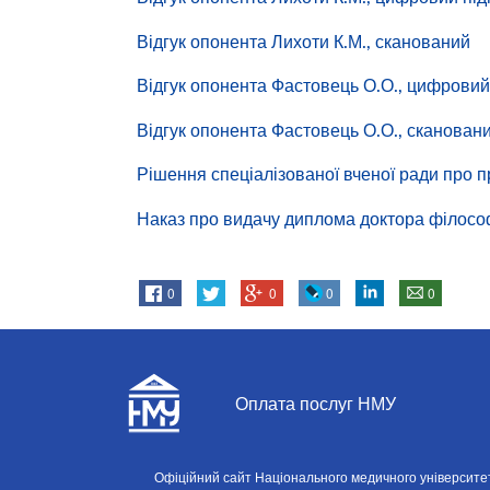
Відгук опонента Лихоти К.М., сканований
Відгук опонента Фастовець О.О., цифровий
Відгук опонента Фастовець О.О., сканован
Рішення спеціалізованої вченої ради про 
Наказ про видачу диплома доктора філосо
0
0
0
0
Оплата послуг НМУ
Офіційний сайт Національного медичного університету і