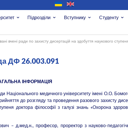
ерситет
Підрозділи
Вступнику
Студенту
вані вчені ради по захисту дисертацій на здобуття наукового ступе
да ДФ 26.003.091
АГАЛЬНА ІНФОРМАЦІЯ
ди Національного медичного університету імені О.О. Бомо
прийняття до розгляду та проведення разового захисту дисе
упеня доктора філософії з галузі знань «Охорона здоров
вич – д.мед.н., професор, проректор з науково-педагогіч