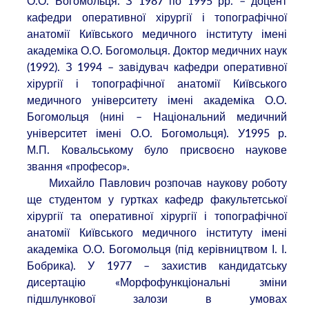
О.О. Богомольця. З 1987 по 1995 рр. – доцент
кафедри оперативної хірургії і топографічної
анатомії Київського медичного інституту імені
академіка О.О. Богомольця. Доктор медичних наук
(1992). З 1994 – завідувач кафедри оперативної
хірургії і топографічної анатомії Київського
медичного університету імені академіка О.О.
Богомольця (нині – Національний медичний
університет імені О.О. Богомольця). У1995 р.
М.П. Ковальському було присвоєно наукове
звання «професор».
Михайло Павлович розпочав наукову роботу
ще студентом у гуртках кафедр факультетської
хірургії та оперативної хірургії і топографічної
анатомії Київського медичного інституту імені
академіка О.О. Богомольця (під керівництвом І. І.
Бобрика). У 1977 – захистив кандидатську
дисертацію «Морфофункціональні зміни
підшлункової залози в умовах