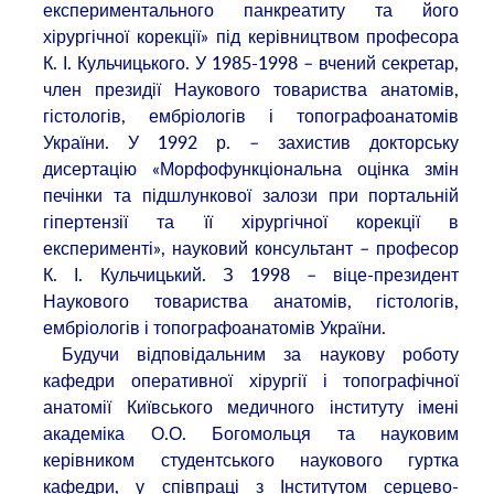
експериментального панкреатиту та його
хірургічної корекції» під керівництвом професора
К. І. Кульчицького. У 1985-1998 – вчений секретар,
член президії Наукового товариства анатомів,
гістологів, ембріологів і топографоанатомів
України. У 1992 р. – захистив докторську
дисертацію «Морфофункціональна оцінка змін
печінки та підшлункової залози при портальній
гіпертензії та її хірургічної корекції в
експерименті», науковий консультант – професор
К. І. Кульчицький. З 1998 – віце-президент
Наукового товариства анатомів, гістологів,
ембріологів і топографоанатомів України.
Будучи відповідальним за наукову роботу
кафедри оперативної хірургії і топографічної
анатомії Київського медичного інституту імені
академіка О.О. Богомольця та науковим
керівником студентського наукового гуртка
кафедри, у співпраці з Інститутом серцево-