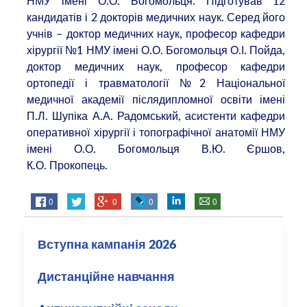
НМУ імені О.О. Богомольця. Підготував 12
кандидатів і 2 докторів медичних наук. Серед його
учнів – доктор медичних наук, професор кафедри
хірургії №1 НМУ імені О.О. Богомольця О.І. Пойда,
доктор медичних наук, професор кафедри
ортопедії і травматології №2 Національної
медичної академії післядипломної освіти імені
П.Л. Шупіка А.А. Радомський, асистенти кафедри
оперативної хірургії і топографічної анатомії НМУ
імені О.О. Богомольця В.Ю. Єршов,
К.О. Прокопець.
0
0
0
0
Вступна кампанія 2026
Дистанційне навчання