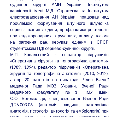
судинної хірургії АМН України, Інститутом
кардіології імені М.Д. Стражеска та Інститутом
електрозварювання АН України, працював над
проблемою формування штучного шлуночка
серця з тканин людини, профілактики рестенозів
при ендокоронарних втручаннях, впливу плазми
на загоєння ран, керував єдиним в СРСР
студентським НДІ серцево-судинної хірургії.
М.П. Ковальський – співавтор підручників
«Оперативна хірургія та топографічна анатомія»
(1989, 1994), редактор підручників «Оперативна
хірургія та топографічна анатомія» (2010, 2012),
автор 20 патентів на винаходи. Член Вченої
медичної Ради МОЗ України, Вченої Ради
медичного факультету №1 НМУ імені
О.О. Богомольця, спеціалізованої Вченої Ради
Д.26.003.06 (анатомія людини, патологічна
анатомія, гістологія, цитологія та ембріологія) при