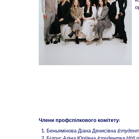
о
Члени профспілкового комітету:
Беньямінова Діана Денисівна
(студент
Білоус Аліна Юріївна
(студентка ННІ пс