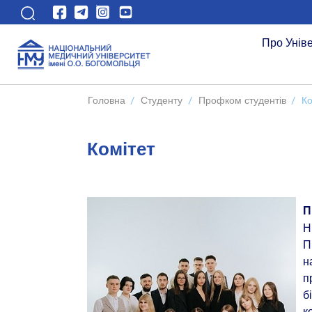
Про Унів
Головна
/
Студенту
/
Профком студентів
/
Ко
Комітет
П
Н
П
н
п
б
к