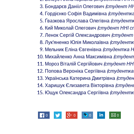
Бондарєв Данііл Олегович
(студент НН
Гордієнко Софія Вадимівна
(студентка
Ґвазкова Ярослава Олегівна
(студентк
Кий Миколай Олегович
(студент ННІ с
Ленок Сергій Олександрович
(студент
Лук’яненко Юлія Миколаївна
(студент
Мельник Еліна Євгенівна
(студентка Н
Михайленко Анна Максимівна
(студент
Мороз Віталій Сергійович
(студент ННІ
Попова Вероніка Сергіївна
(студентка
Українська Катерина Дмитрівна
(студе
Харишук Єлизавета Вікторівна
(студен
Ющук Олександра Сергіївна
(студентк
0
0
0
0