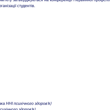
рганізації студентів.
ка ННІ психічного здоров’я)
ихічного здоров’я)