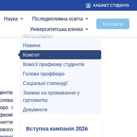
КАБІНЕТ СТУДЕНТА
Наука
Післядипломна освіта
Контакти
Університетська клініка
Фотогалерея
Новини
Комітет
Комісії профкому студентів
Голови профбюро
Соціальні стипендії
ентів
Знижки на проживання у
Голова
гуртожитку
юро і
Документи
офкомі
няття
ового
Вступна кампанія 2026
лкової