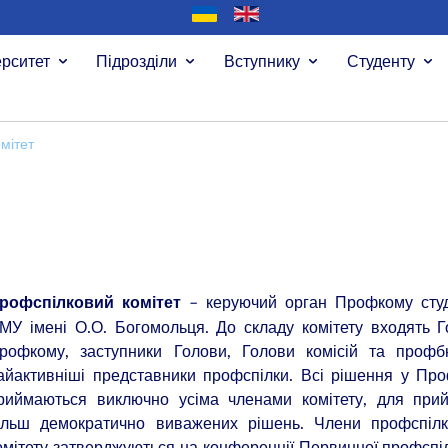
ерситет
Підрозділи
Вступнику
Студенту
мітет
– керуючий орган Профкому студ
рофспілковий комітет
МУ імені О.О. Богомольця. До складу комітету входять 
рофкому, заступники Голови, Голови комісій та профб
айактивніші представники профспілки. Всі рішення у Пр
риймаються виключно усіма членами комітету, для прий
ільш демократично виважених рішень. Члени профспілк
омітету затверджуються на конференції Первинної профспі