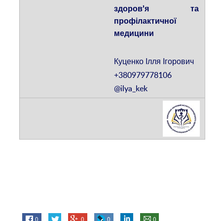
здоров’я та
профілактичної
медицини
Куценко Ілля Ігорович
+380979778106
@ilya_kek
0
0
0
0