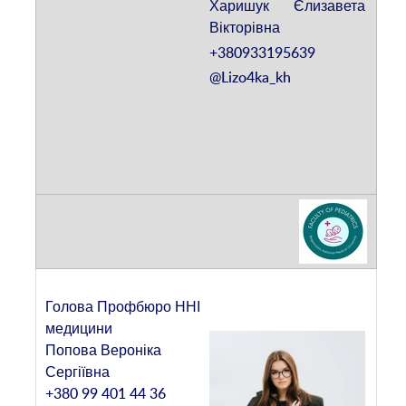
Харишук Єлизавета
Вікторівна
+380933195639
@Lizo4ka_kh