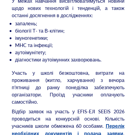
У межах навчання висвітлюватимуться новини
щодо нових технологій і тенденцій, а також
останні досягнення в дослідженнях:
запалень;
біології Т- та В-клітин;
імуногенетики;
MHC та інфекції;
аутоімунітету;
діагностики аутоімунних захворювань.
Участь у школі безкоштовна, витрати на
проживання (житло, харчування) з вечора
п’ятниці до ранку понеділка забезпечують
організатори. Проїзд учасники оплачують
самостійно.
Відбір заявок на участь у EFIS-EJI SEEIS 2026
проводиться на конкурсній основі. Кількість
учасників школи обмежена 60 особами.
Перелік
.
необхідних документів і подача заявки