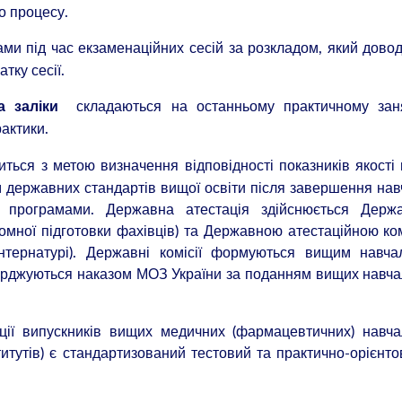
о процесу.
и під час екзаменаційних сесій за розкладом, який дово
атку сесії.
складаються на останньому практичному заня
а заліки
рактики.
ться з метою визначення відповідності показників якості
м державних стандартів вищої освіти після завершення на
и програмами. Державна атестація здійснюється Держ
омної підготовки фахівців) та Державною атестаційною ко
інтернатурі). Державні комісії формуються вищим навч
верджуються наказом МОЗ України за поданням вищих навч
ії випускників вищих медичних (фармацевтичних) навча
ститутів) є стандартизований тестовий та практично-орієнт