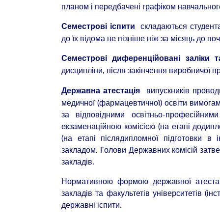
планом і передбачені графіком навчальног
складаються студентам
Семестрові іспити
до їх відома не пізніше ніж за місяць до поч
Семестрові диференційовані заліки т
дисципліни, після закінчення виробничої п
випускників проводи
Державна атестація
медичної (фармацевтичної) освіти вимога
за відповідними освітньо-професійним
екзаменаційною комісією (на етапі додипл
(на етапі післядипломної підготовки в 
закладом. Голови Державних комісій зат
закладів.
Нормативною формою державної атестац
закладів та факультетів університетів (ін
державні іспити.