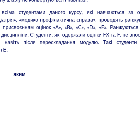
 всіма студентами даного курсу, які навчаються за о
діатрія», «медико-профілактична справа», проводять ранж
 присвоєнням оцінок «A», «B», «C», «D», «E». Ранжуютьс
дисципліни. Студенти, які одержали оцінки FX та F, не вно
, навіть після перескладання модулю. Такі студенти 
л Е.
в, яким