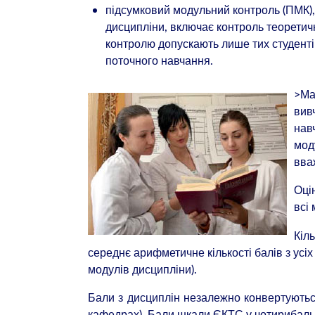
підсумковий модульний контроль (ПМК)
дисципліни, включає контроль теоретичн
контролю допускають лише тих студентів
поточного навчання.
>Ма
вив
нав
мод
вва
Оці
всі 
Кіл
середнє арифметичне кількості балів з усіх 
модулів дисципліни).
Бали з дисциплін незалежно конвертуються
кафедрах). Бали шкали ЄКТС у чотирибальн