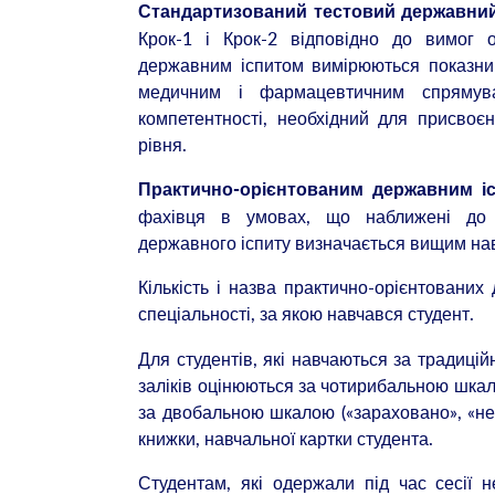
Стандартизований тестовий державни
Крок-1 і Крок-2 відповідно до вимог ос
державним іспитом вимірюються показник
медичним і фармацевтичним спрямува
компетентності, необхідний для присвоєнн
рівня.
Практично-орієнтованим державним і
фахівця в умовах, що наближені до пр
державного іспиту визначається вищим на
Кількість і назва практично-орієнтованих
спеціальності, за якою навчався студент.
Для студентів, які навчаються за традиці
заліків оціню­ються за чотирибальною шкало
за двобальною шкалою («зараховано», «не 
книжки, навчальної картки студента.
Студентам, які одержали під час сесії н