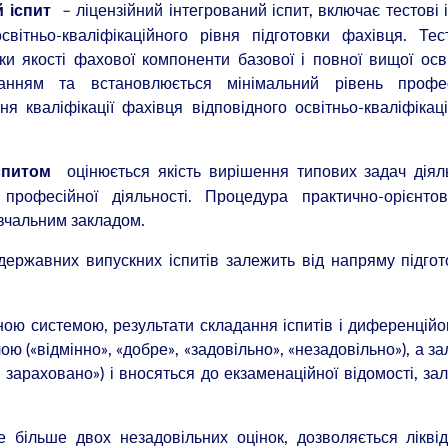
– ліцензійний інтегрований іспит, включає тестові 
й іспит
вітньо-кваліфікаційного рівня підготовки фахівця. Те
и якості фахової компоненти базової і повної вищої осв
нням та встановлюється мінімальний рівень профес
я кваліфікації фахівця відповідного освітньо-кваліфікац
оцінюється якість вирішення типових задач діял
спитом
офесійної діяльності. Процедура практично-орієнтов
вчальним закладом.
 державних випускних іспитів залежить від напряму підгот
йною системою, результати складання іспитів і диференцій
ю («відмінно», «добре», «задовільно», «незадовільно»), а зал
зараховано») і вносяться до екзаменаційної відомості, зал
е більше двох незадовільних оцінок, дозволяється лікві