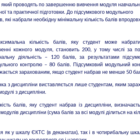
, який проводять по завершенню вивчення модуля навчальн
ої та практичної підготовки. До підсумкового модульного
, які набрали не­обхідну мінімальну кількість балів впродов
ксимальна кількість балів, яку студент може набрат
ченні кожного модуля, становить 200, у тому числі за п
чальну діяльність – 120 балів, за результатами підсум
ульного контролю – 80 балів. Підсумковий модульний ко
жається зарахованим, якщо студент набрав не менше 50 бал
нка з дисципліни виставляється лише студентам, яким зара
модулі з дисципліни.
ькість балів, яку студент набрав із дисципліни, визначаєт
модулів дисципліни (сума балів за всі модулі ділиться на кіл
 як у шкалу ЄКТС (в деканатах), так і в чотирибальну шка
у шкалу не конвертуються і навпаки.