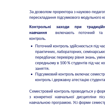
За дозволом проректора з науково-педагог
перескладання підсумкового модульного кон
Контрольні заходи при традиційн
включають поточний та 
навчання
контроль.
Поточний контроль здійснюється під ча
практичних, лабораторних, семінарських
передбачає перевірку рівня знань, умінь
середньому в 100 % студентів під час к
заняття.
Підсумковий контроль включає семест
контроль і державну атестацію студента
Семестровий контроль проводиться у форм
з конкретної навчальної дисципліни пі
навчальною програмою. Усі форми семестр