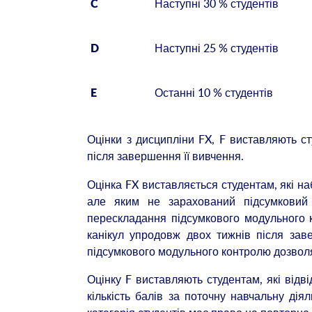
Наступні 30 % студентів
C
Наступні 25 % студентів
D
Останні 10 % студентів
E
Оцінки з дисципліни FX, F виставляють с
після завершення її вивчення.
Оцінка FX виставляється студентам, які наб
але яким не зарахований підсумковий 
перескладання підсумкового модульного 
канікул упродовж двох тижнів після зав
підсумкового модульного контролю дозволя
Оцінку F виставляють студентам, які відв
кількість балів за поточну навчальну дія