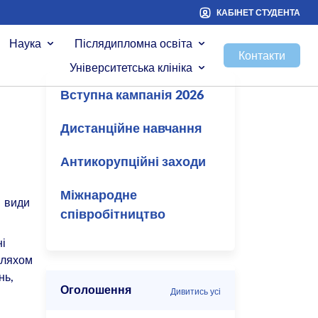
КАБІНЕТ СТУДЕНТА
Наука
Післядипломна освіта
Контакти
Університетська клініка
Вступна кампанія 2026
Дистанційне навчання
Антикорупційні заходи
Міжнародне
і види
співробітництво
ні
шляхом
нь,
Оголошення
Дивитись усі