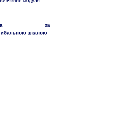
е вивчення модуля
цінка за
рибальною шкалою