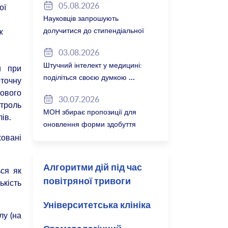
05.08.2026
ої
Науковців запрошують
долучитися до стипендіальної
ж
програми Вільної держави
03.08.2026
Баварія 2027/28
Штучний інтелект у медицині:
и при
поділіться своєю думкою
оточну
кового
30.07.2026
нтроль
МОН збирає пропозиції для
ів.
оновлення форми здобуття
професійної освіти
ховані
Алгоритми дій під час
ься як
ькість
повітряної тривоги
Університетська клініка
лу (на