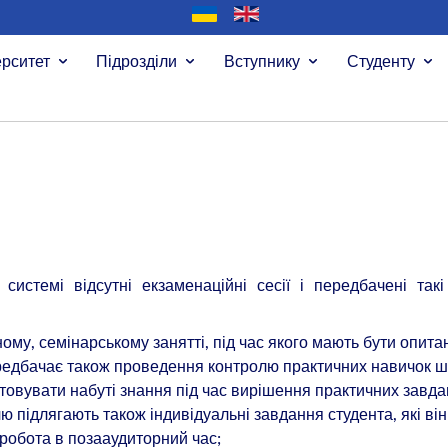
ерситет
Підрозділи
Вступнику
Студенту
системі відсутні екзаменаційні сесії і передбачені так
му, семінарському занятті, під час якого мають бути опита
ередбачає також проведення контролю практичних навичок 
товувати набуті знання під час вирішення практичних завда
 підлягають також індивідуальні завдання студента, які він
 робота в позааудиторний час;