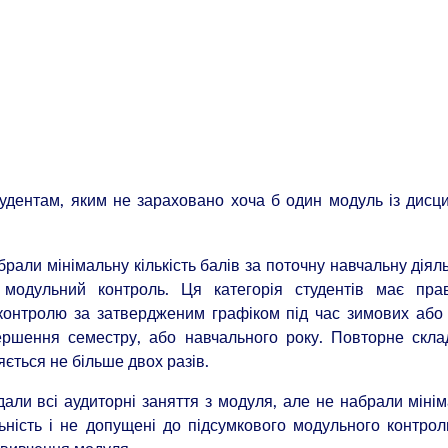
тудентам, яким не зараховано хоча б один модуль із дисц
рали мінімальну кількість балів за поточну навчальну діяль
модульний контроль. Ця категорія студентів має пра
контролю за затвердженим графіком під час зимових або 
ершення семестру, або навчального року. Повторне скл
ється не більше двох разів.
ідали всі аудиторні заняття з модуля, але не набрали міні
льність і не допущені до підсумкового модульного контро