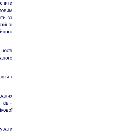
іспити
стовим
іти за
ійної
ійного
ьності
аного
овки і
ованих
іків –
ікової
дувати