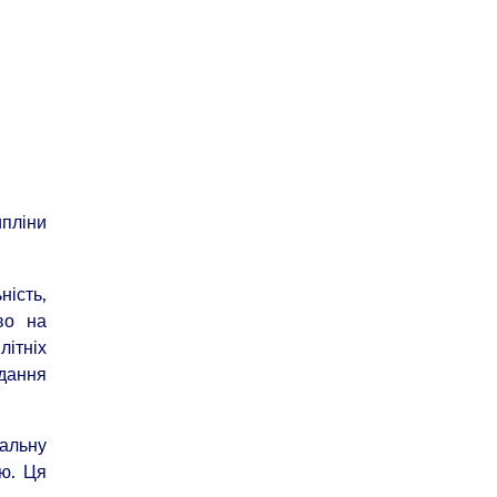
ипліни
ність,
во на
літніх
адання
мальну
лю. Ця