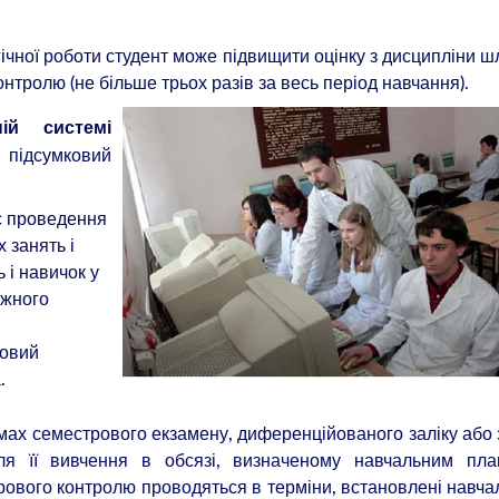
ічної роботи студент може підвищити оцінку з дисципліни 
тролю (не більше трьох разів за весь період навчання).
ій системі
підсумковий
с проведення
 занять і
 і навичок у
ожного
ровий
.
ах семестрового екзамену, диференційованого заліку або 
сля її вивчення в обсязі, визначеному навчальним пла
ового контролю проводяться в терміни, встановлені навч