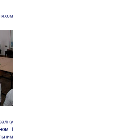
шляхом
заліку
ном і
альним