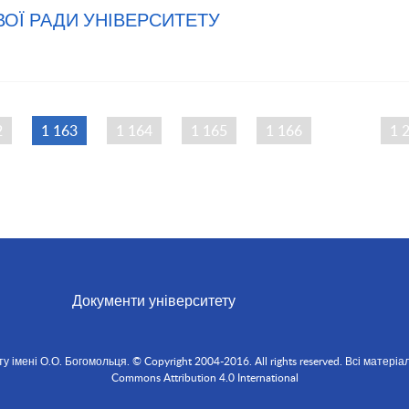
ОЇ РАДИ УНІВЕРСИТЕТУ
2
1 163
1 164
1 165
1 166
…
1 
Документи університету
мені О.О. Богомольця. © Copyright 2004-2016. All rights reserved. Всі матеріал
Commons Attribution 4.0 International